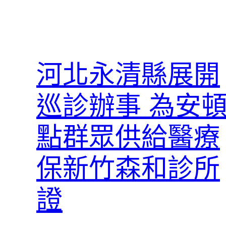
河北永清縣展開
巡診辦事 為安
點群眾供給醫療
保新竹森和診所
證