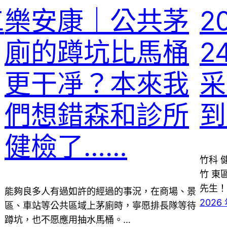
工
樂安康｜公共茅
2
廁的蹲坑比馬桶
2
更干凈？本來我
采
們想錯森和診所
到
健檢了……
竹科 
竹 東
先生！
能夠良多人有過如許的經過的事況，在商場、景
2026 
區、車站等公共區域上茅廁時，寧愿排長隊等待
蹲坑，也不愿應用抽水馬桶。…