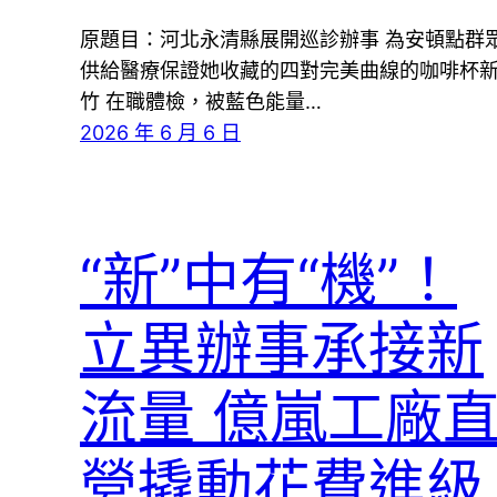
原題目：河北永清縣展開巡診辦事 為安頓點群
供給醫療保證她收藏的四對完美曲線的咖啡杯
竹 在職體檢，被藍色能量…
2026 年 6 月 6 日
“新”中有“機”！
立異辦事承接新
流量 億嵐工廠
營撬動花費進級