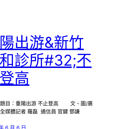
陽出游&新竹
和診所#32;不
登高
目：重陽出游 不止登高 文、圖/廣
全媒體記者 羅磊 通信員 官鍵 鄧謙
年 6 月 6 日