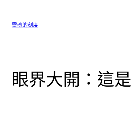
跳
至
主
靈魂的刻度
要
內
容
眼界大開：這是