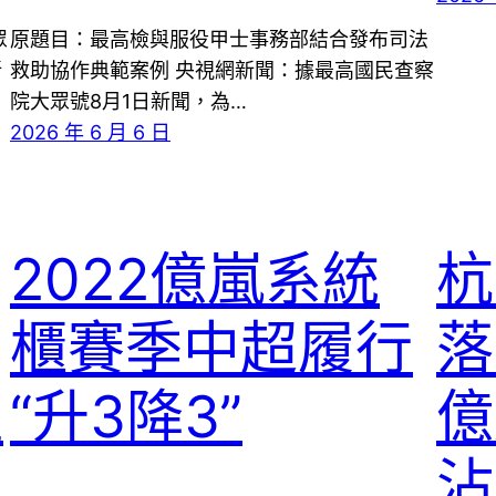
眾
原題目：最高檢與服役甲士事務部結合發布司法
新
救助協作典範案例 央視網新聞：據最高國民查察
院大眾號8月1日新聞，為…
2026 年 6 月 6 日
2022億嵐系統
杭
櫃賽季中超履行
落
直
“升3降3”
億
沾