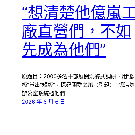
“想清楚他億嵐
廠直營們，不如
先成為他們”
原題目：2000多名干部展開沉醉式調研，用“腳
板”量出“短板”，探尋關愛之策（引題） “想清楚
辦公室系統櫃他們…
2026 年 6 月 6 日