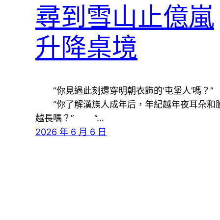
尋到雪山止億嵐
升降桌境
“你見過此刻還穿明朝衣飾的‘屯堡人’嗎？”
“你了解漢族人成年后，年紀越年夜耳朵和
越長嗎？” “…
2026 年 6 月 6 日