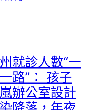
州就診人數“一
一路”： 孩子
嵐辦公室設計
染降落，年夜