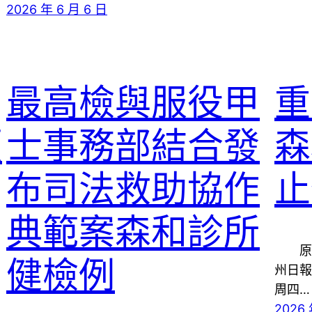
2026 年 6 月 6 日
最高檢與服役甲
重
頓
士事務部結合發
森
布司法救助協作
止
典範案森和診所
原題
健檢例
州日報
周四…
2026 