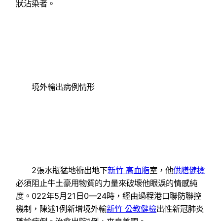
狀沾染者。
境外輸出病例情形
2張水瓶猛地衝出地下
新竹 高血脂
室，他
供膳健檢
必須阻止牛土豪用物質的力量來破壞他眼淚的情感純
度。022年5月21日0—24時，經由過程港口聯防聯控
機制，陳述1例新增境外輸
新竹 公教健檢
出性新冠肺炎