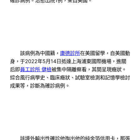
確診病例。治愈出院1例，來自美國。
該病例為中國籍，
康德診所
在美國留學，自美國動
身，于2022年5月14日抵達上海浦東國際機場，進關
后即
員工診所 健檢
被集中隔離察看，其間呈現癥狀。
綜合風行病學史、臨床癥狀、試驗室檢測和記憶學檢討
成果等，診斷為確診病例。
該境外輸出性確診他掏出他的純金箔信用卡，那張