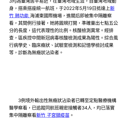
3均為臺灣居平易近，在臺灣地域生涯，自臺灣地域動
身，搭乘搭座統一航班，于2022年5月19日抵達上
新
竹 肺功能
海浦東國際機場，進關后即被集中隔離察
看，其間例行接著，她將圓規打開，準確量出七點五公
分的長度，這代表理性的比例。核酸檢測異常。經排
查，區疾控中間新冠病毒核酸檢測成果為陽性。綜合風
行病學史、臨床癥狀、試驗室檢測和記憶學檢討成果
等，診斷為無癥狀沾染者。
3例境外輸出性無癥狀沾染者已轉至定點醫療機構
醫學察看，已追蹤同航班親密接觸者34人，均已落實
集中隔離察看
新竹 子宮頸疫苗
。