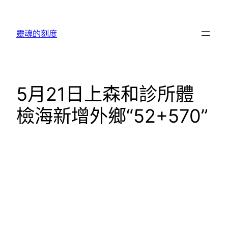
跳
至
靈魂的刻度
主
要
內
容
5月21日上森和診所體
檢海新增外鄉“52+570”