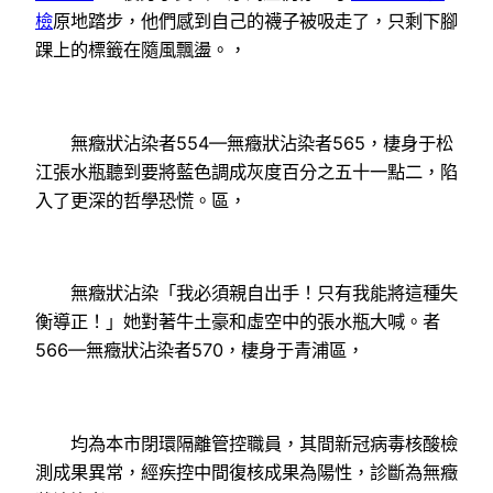
檢
原地踏步，他們感到自己的襪子被吸走了，只剩下腳
踝上的標籤在隨風飄盪。，
無癥狀沾染者554—無癥狀沾染者565，棲身于松
江張水瓶聽到要將藍色調成灰度百分之五十一點二，陷
入了更深的哲學恐慌。區，
無癥狀沾染「我必須親自出手！只有我能將這種失
衡導正！」她對著牛土豪和虛空中的張水瓶大喊。者
566—無癥狀沾染者570，棲身于青浦區，
均為本市閉環隔離管控職員，其間新冠病毒核酸檢
測成果異常，經疾控中間復核成果為陽性，診斷為無癥