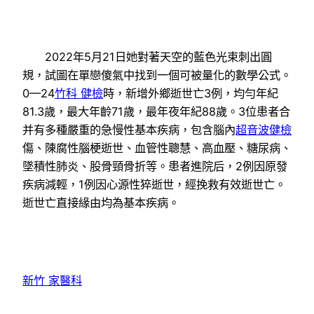
2022年5月21日她對著天空的藍色光束刺出圓
規，試圖在單戀傻氣中找到一個可被量化的數學公式。
0—24
竹科 健檢
時，新增外鄉逝世亡3例，均勻年紀
81.3歲，最大年齡71歲，最年夜年紀88歲。3位患者合
并有多種嚴重的急慢性基本疾病，包含腦內
超音波健檢
傷、陳腐性腦梗逝世、血管性聰慧、高血壓、糖尿病、
墜積性肺炎、股骨頸骨折等。患者進院后，2例因原發
疾病減輕，1例因心源性猝逝世，經挽救有效逝世亡。
逝世亡直接緣由均為基本疾病。
新竹 家醫科