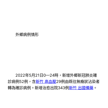
外鄉病例情形
2022年5月21日0—24時，新增外鄉新冠肺炎確
診病例52例，含
新竹 高血壓
29例由既往無癥狀沾染者
轉為確診病例。新增治愈出院343例
新竹 出國備藥
。