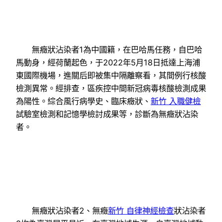
無癥狀沾染者1為中國籍，在巴哈馬任務，自巴哈
馬動身，經荷蘭起色，于2022年5月18日抵達上海浦
東國際機場，進關后即被集中隔離察看，其間例行核酸
檢測異常。經排查，區疾控中間新冠病毒核酸檢測成果
為陽性。綜合風行病學史、臨床癥狀、
新竹 入職健檢
試驗室檢測和記憶學檢討成果等，診斷為無癥狀沾染
者。
無癥狀沾染者2、無癥
新竹 自律神經檢查
狀沾染者