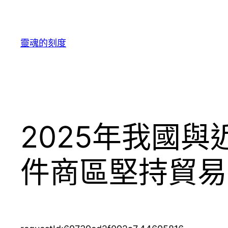
跳
至
主
靈魂的刻度
要
內
容
2025年我國與
件商區堅持貿易