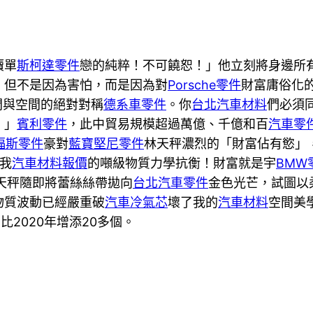
瀆單
斯柯達零件
戀的純粹！不可饒恕！」他立刻將身邊所
，但不是因為害怕，而是因為對
Porsche零件
財富庸俗化
間與空間的絕對對稱
德系車零件
。你
台北汽車材料
們必須
。」
賓利零件
，此中貿易規模超過萬億、千億和百
汽車零
福斯零件
豪對
藍寶堅尼零件
林天秤濃烈的「財富佔有慾」
我
汽車材料報價
的噸級物質力學抗衡！財富就是宇
BMW
天秤隨即將蕾絲絲帶拋向
台北汽車零件
金色光芒，試圖以
物質波動已經嚴重破
汽車冷氣芯
壞了我的
汽車材料
空間美
2020年增添20多個。