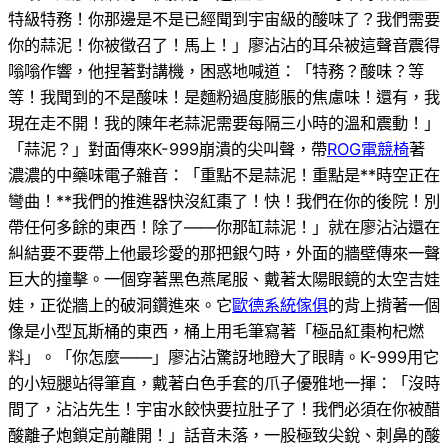
特級特務！你那邊是不是已經聞到宇宙級的酸味了？我們需要
你的蒜泥！你被徵召了！馬上！」廖沾沾的耳朵被這聲音震得
嗡嗡作響，他捏著對講機，困惑地喊道：「特務？酸味？等
等！我聞到的不是酸味！是麵粉過度膨脹的焦慮味！還有，我
現在走不開！我的陳年老蒜泥需要每隔三小時的溫和震動！」
「蒜泥？」對面傳來K-999崩潰的尖叫聲，帶
ROG電競椅
著
濃濃的中藥味電子雜音：「重點不是蒜泥！重點是**時空正在
彎曲！**我們的推進器快沒紅棗了！快！我們在你的後院！別
帶任何多餘的東西！除了——你那缸蒜泥！」就在廖沾沾還在
糾結要不要帶上他最珍愛的那把銀勺時，外面的牆壁傳來一聲
巨大的撞擊。一個穿著黑色燕尾服、戴著太陽眼鏡的太空吉娃
娃，正從牆上的破洞鑽進來。它
歐德系統傢俱
的背上揹著一個
像是小型瓦斯桶的東西，桶上用毛筆寫著「極品紅棗枸杞燃
料」。「你怎麼——」廖沾沾驚訝地瞪大了眼睛。K-999用它
的小短腿站得筆直，戴著白色手套的爪子優雅地一揮：「沒時
間了，沾沾先生！宇宙水餃快要拉肚子了！我們必須在你被醋
酸離子炮鎖定前離開！」話音未落，一股極致尖銳、刺鼻的酸