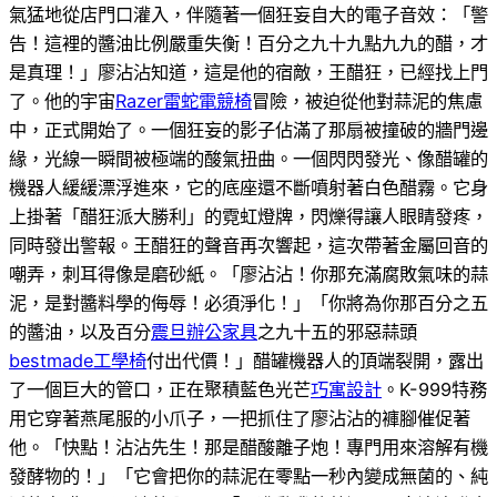
氣猛地從店門口灌入，伴隨著一個狂妄自大的電子音效：「警
告！這裡的醬油比例嚴重失衡！百分之九十九點九九的醋，才
是真理！」廖沾沾知道，這是他的宿敵，王醋狂，已經找上門
了。他的宇宙
Razer雷蛇電競椅
冒險，被迫從他對蒜泥的焦慮
中，正式開始了。一個狂妄的影子佔滿了那扇被撞破的牆門邊
緣，光線一瞬間被極端的酸氣扭曲。一個閃閃發光、像醋罐的
機器人緩緩漂浮進來，它的底座還不斷噴射著白色醋霧。它身
上掛著「醋狂派大勝利」的霓虹燈牌，閃爍得讓人眼睛發疼，
同時發出警報。王醋狂的聲音再次響起，這次帶著金屬回音的
嘲弄，刺耳得像是磨砂紙。「廖沾沾！你那充滿腐敗氣味的蒜
泥，是對醬料學的侮辱！必須淨化！」「你將為你那百分之五
的醬油，以及百分
震旦辦公家具
之九十五的邪惡蒜頭
bestmade工學椅
付出代價！」醋罐機器人的頂端裂開，露出
了一個巨大的管口，正在聚積藍色光芒
巧寓設計
。K-999特務
用它穿著燕尾服的小爪子，一把抓住了廖沾沾的褲腳催促著
他。「快點！沾沾先生！那是醋酸離子炮！專門用來溶解有機
發酵物的！」「它會把你的蒜泥在零點一秒內變成無菌的、純