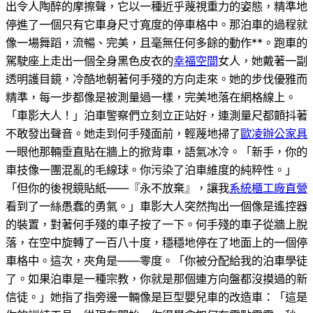
出令人陶醉的摩擦聲，它以一種近乎蔑視重力的姿態，精準地
停進了一個只有它車身尺寸寬度的停車格中。那泊車的過程就
像一場舞蹈，流暢、完美，且毫無任何多餘的動作**。跑車的
駕駛座上走出一個全身黑色皮衣的
幸福空間
女人，她戴著一副
透明護目鏡，冷酷地朝著何手殘的方向走來。她的步伐優雅而
精準，每一步都像是被測量過一樣，完美地落在網格線上。
「車影大人！」泊車警察們立刻立正站好，連測量尺都顫抖著
不敢發出聲音。她走到何手殘面前，輕蔑地掃了
歐凌辦公家具
一眼他那輛垂直貼在牆上的掀背車，語氣冰冷。「新手，你的
車技像一團混亂的毛線球。你污染了泊車維度的純粹性。」
「但你的後視鏡貼紙——『永不放棄』，讓我
系統櫃工廠直營
看到了一絲愚蠢的勇氣。」車影大人突然掏出一個像是遙控器
的裝置，對著何手殘的車子按了一下。何手殘的車子從牆上脫
落，在空中旋轉了一百八十度，穩穩地停在了地面上的一個停
車格中。這次，夾角是——零度。「你被分配給我的泊車學徒
了。如果泊車是一種宗教，你就是那個連方向盤都沒摸過的新
信徒。」她指了指旁邊一輛像是巨型嬰兒車的改造車：「這是