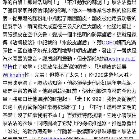
淨的白醋！那是浩劫啊！」「不准動我的蒜泥！」廖沾沾發出
了醬料學家對待信仰般的怒吼。他以一種專業包水餃的極限速
度，從旁邊的麵粉堆中抓起了兩團麵皮。麵皮被他用氣功般的
捏製手法，瞬間擴大成直徑三公尺的巨大麵皮。他猛地擲出，
兩張麵皮在空中交疊，變成一個半透明的防禦護盾。這就是家
傳《沾醬秘笈》中記載的「水餃皮護盾」，薄
COFO
韌而充滿
彈性。藍色離子炮光束猛烈地擊中麵皮護盾，發出了一聲像是
汽水開蓋的聲音。護盾劇烈震動，但奇蹟般地擋
bestmade工
學椅
住了攻擊，只是散發出濃郁的麵香。「這麵皮的延展
Wilkhahn
性！完美！但撐不了太久！」K-999焦急地大喊，
中藥味更濃了。廖沾沾知道，他必須帶走他那缸陳年老蒜泥，
那是宇宙的希望。他跑到蒜泥缸前，使出他搬運食材的全部力
量，將那口比他還胖的缸抱起。「走！K-999！我們要從後院
逃跑！別再管你的紅棗枸杞燃料了！」「不行！燃料是文明的
基礎！沒了紅棗我飛不遠！」吉娃娃特務抗議。它用小嘴咬住
廖沾沾的衣領，同時開啟了它背上的枸杞推進器。推進器發出
「滋滋」的輕微煎煮聲，伴隨著一股濃郁的蔘味爆發。廖沾沾