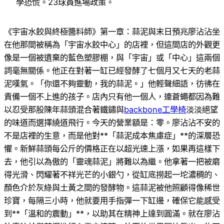
學恐慌。23球員進場政策。
《宇宙水餃與終極醬料師》第一章：蒜泥與末日預兆廖沾沾坐
在他那間被稱為「宇宙水餃中心」的店裡，但這間店的外觀更
像是一個被遺棄的藍色塑膠棚，與「宇宙」或「中心」這兩個
詞毫無關係。他正在對著一缸已經發酵了七個月又七天的老蒜
泥嘆氣。「你還不夠靈動，我的蒜泥。」他輕聲細語，彷彿在
責備一個不上進的孩子。店內只有他一個人，連蒼蠅都因為難
以忍受那股陳年蒜頭混合著鐵鏽與
backbone工學椅
淡淡絕望
的味道而選擇繞道飛行。今天的營業額是：零。廖沾沾不安的
不是店裡的生意，而是他對**「蒜泥成本焦慮症」**的深層恐
懼。新鮮蒜頭每公斤的價格正在以超光速上漲，如果再這樣下
去，他引以為傲的「靈魂蒜泥」將難以為繼。他拿著一把被磨
得光滑、閃耀著不祥光芒的小銀勺，從缸底撈起一坨濃稠的、
顏色介於灰綠與土黃之間的發酵物。這蒜泥被他照顧得像稀世
珍寶，每隔三小時，他就要用手指彈一下缸邊，確保它能感受
到**「溫和的震動」**，以助其在精神上達到圓滿。就在廖沾