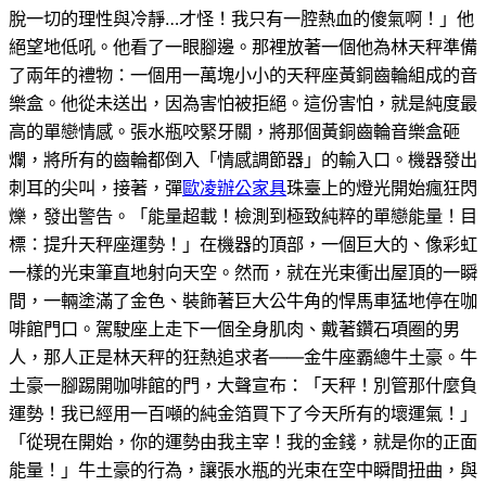
脫一切的理性與冷靜…才怪！我只有一腔熱血的傻氣啊！」他
絕望地低吼。他看了一眼腳邊。那裡放著一個他為林天秤準備
了兩年的禮物：一個用一萬塊小小的天秤座黃銅齒輪組成的音
樂盒。他從未送出，因為害怕被拒絕。這份害怕，就是純度最
高的單戀情感。張水瓶咬緊牙關，將那個黃銅齒輪音樂盒砸
爛，將所有的齒輪都倒入「情感調節器」的輸入口。機器發出
刺耳的尖叫，接著，彈
歐凌辦公家具
珠臺上的燈光開始瘋狂閃
爍，發出警告。「能量超載！檢測到極致純粹的單戀能量！目
標：提升天秤座運勢！」在機器的頂部，一個巨大的、像彩虹
一樣的光束筆直地射向天空。然而，就在光束衝出屋頂的一瞬
間，一輛塗滿了金色、裝飾著巨大公牛角的悍馬車猛地停在咖
啡館門口。駕駛座上走下一個全身肌肉、戴著鑽石項圈的男
人，那人正是林天秤的狂熱追求者——金牛座霸總牛土豪。牛
土豪一腳踢開咖啡館的門，大聲宣布：「天秤！別管那什麼負
運勢！我已經用一百噸的純金箔買下了今天所有的壞運氣！」
「從現在開始，你的運勢由我主宰！我的金錢，就是你的正面
能量！」牛土豪的行為，讓張水瓶的光束在空中瞬間扭曲，與