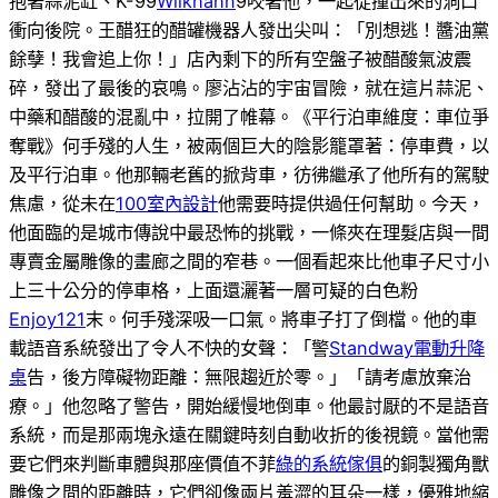
抱著蒜泥缸、K-99
Wilkhahn
9咬著他，一起從撞出來的洞口
衝向後院。王醋狂的醋罐機器人發出尖叫：「別想逃！醬油黨
餘孽！我會追上你！」店內剩下的所有空盤子被醋酸氣波震
碎，發出了最後的哀鳴。廖沾沾的宇宙冒險，就在這片蒜泥、
中藥和醋酸的混亂中，拉開了帷幕。《平行泊車維度：車位爭
奪戰》何手殘的人生，被兩個巨大的陰影籠罩著：停車費，以
及平行泊車。他那輛老舊的掀背車，彷彿繼承了他所有的駕駛
焦慮，從未在
100室內設計
他需要時提供過任何幫助。今天，
他面臨的是城市傳說中最恐怖的挑戰，一條夾在理髮店與一間
專賣金屬雕像的畫廊之間的窄巷。一個看起來比他車子尺寸小
上三十公分的停車格，上面還灑著一層可疑的白色粉
Enjoy121
末。何手殘深吸一口氣。將車子打了倒檔。他的車
載語音系統發出了令人不快的女聲：「警
Standway電動升降
桌
告，後方障礙物距離：無限趨近於零。」「請考慮放棄治
療。」他忽略了警告，開始緩慢地倒車。他最討厭的不是語音
系統，而是那兩塊永遠在關鍵時刻自動收折的後視鏡。當他需
要它們來判斷車體與那座價值不菲
綠的系統傢俱
的銅製獨角獸
雕像之間的距離時，它們卻像兩片羞澀的耳朵一樣，優雅地縮