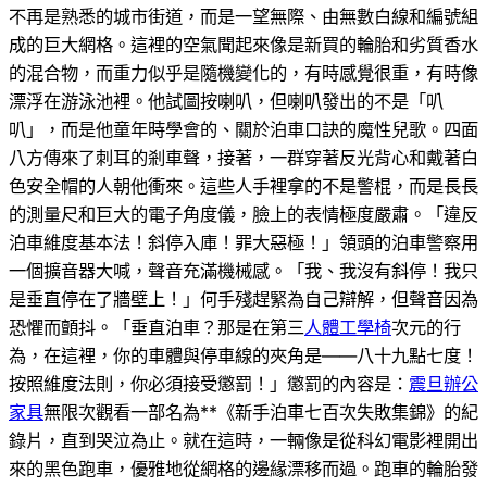
不再是熟悉的城市街道，而是一望無際、由無數白線和編號組
成的巨大網格。這裡的空氣聞起來像是新買的輪胎和劣質香水
的混合物，而重力似乎是隨機變化的，有時感覺很重，有時像
漂浮在游泳池裡。他試圖按喇叭，但喇叭發出的不是「叭
叭」，而是他童年時學會的、關於泊車口訣的魔性兒歌。四面
八方傳來了刺耳的剎車聲，接著，一群穿著反光背心和戴著白
色安全帽的人朝他衝來。這些人手裡拿的不是警棍，而是長長
的測量尺和巨大的電子角度儀，臉上的表情極度嚴肅。「違反
泊車維度基本法！斜停入庫！罪大惡極！」領頭的泊車警察用
一個擴音器大喊，聲音充滿機械感。「我、我沒有斜停！我只
是垂直停在了牆壁上！」何手殘趕緊為自己辯解，但聲音因為
恐懼而顫抖。「垂直泊車？那是在第三
人體工學椅
次元的行
為，在這裡，你的車體與停車線的夾角是——八十九點七度！
按照維度法則，你必須接受懲罰！」懲罰的內容是：
震旦辦公
家具
無限次觀看一部名為**《新手泊車七百次失敗集錦》的紀
錄片，直到哭泣為止。就在這時，一輛像是從科幻電影裡開出
來的黑色跑車，優雅地從網格的邊緣漂移而過。跑車的輪胎發