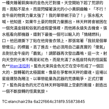
一種夾雜著銅臭味的金色光芒對撞。天空開始下起了荒謬的
雨。雨點不是水，而是閃耀著淚光的小小黃銅齒輪。「不行！
金牛座的物質力量太強了！我的單戀被汙染了！」張水瓶大
喊。他知道，如果牛土豪的物質力量勝出，林天秤將會被困在
一個充滿金錢和俗氣的虛假愛情裡，而他將永遠失去機會。張
水瓶看向那機器，還剩下最後一個可以輸入的「情緒燃料」
口。他迅速撕下了貼在他背後衣領上，那張寫著「我就是個單
戀傻瓜」的標籤，丟了進去。他必須用自己最真實的「傻氣」
去對抗金牛座的「霸氣」！調節器再次發出轟鳴，這一次，射
向天空的光束不再是彩虹色，而是充滿了水瓶座特有的怪誕藍
色**
Xten法拉利
。藍色光束與金色光芒在空中形成了一個巨
大的、旋轉著的太極圖案，像是在爭奪林天秤的靈魂。這場以
星座運勢為賭注、以單戀能量為武器的荒唐戰爭，正式打響
了。藍色與金色的光芒在林天秤咖啡館上空劇烈衝撞，創造出
一個不斷旋轉的怪異氣旋。
TC:elanchair29a 6a22f664c318f9.55873845