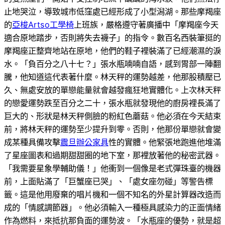
止地哭泣，導致城市低窪處已經形成了小型潟湖。那些摩羯座
的
亞梭Artso工學椅
上班族，嚴格遵守著廣播中「摩羯座今天
適合原地踏步，否則將失去襪子」的指令。數百名西裝筆挺的
摩羯座正整齊地站在原地，他們的鞋子裡裝滿了已經潮濕的淚
水。「負百分之八十七？」張水瓶喃喃自語，感到胃部一陣翻
騰，他知道這代表著什麼。林天秤的運勢越差，他那股積壓已
久、無處安放的單戀能量就會越發瘋狂地實體化。上次林天秤
的戀愛運勢跌至百分之二十，張水瓶就發現他的廚房裡長滿了
巨大的、形狀是林天秤側臉的粉紅色蘑菇。他必須在今天結束
前，將林天秤的運勢至少提升到零。否則，他那份單戀就會變
成某種具備攻擊
震旦辦公家具
性的實體。他緊張地跑進他堆滿
了星座圖表和過期甜甜圈的地下室，那裡放著他的秘密武器。
「我需要星象學輔助儀！」他衝到一個像是老式彈珠臺的機器
前，上面貼滿了「巨蟹座已哭」、「處女座勿碰」等警告標
籤。這是他用廢棄的唱片機和一個不知名的外星計算器改造而
成的「情感調節器」。他必須輸入一種極具感染力的正面情緒
作為燃料，來抵抗那負面的運勢波。「水瓶座的優勢，就是超