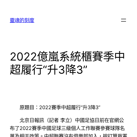
跳
至
靈魂的刻度
主
要
內
容
2022億嵐系統櫃賽季中
超履行“升3降3”
原題目：2022賽季中超履行“升3降3”
北京日報訊（記者 李立）中國足協日前在官網公
布了2022賽季中國足球三級個人工作聯賽參賽球隊名
單及相干政策。中超聯賽沒有俱樂部加入，按打算裁軍