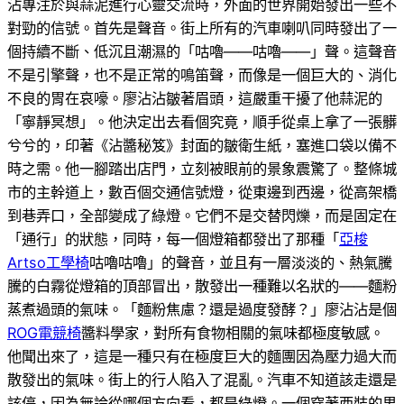
沾專注於與蒜泥進行心靈交流時，外面的世界開始發出一些不
對勁的信號。首先是聲音。街上所有的汽車喇叭同時發出了一
個持續不斷、低沉且潮濕的「咕嚕——咕嚕——」聲。這聲音
不是引擎聲，也不是正常的鳴笛聲，而像是一個巨大的、消化
不良的胃在哀嚎。廖沾沾皺著眉頭，這嚴重干擾了他蒜泥的
「寧靜冥想」。他決定出去看個究竟，順手從桌上拿了一張髒
兮兮的，印著《沾醬秘笈》封面的皺衛生紙，塞進口袋以備不
時之需。他一腳踏出店門，立刻被眼前的景象震驚了。整條城
市的主幹道上，數百個交通信號燈，從東邊到西邊，從高架橋
到巷弄口，全部變成了綠燈。它們不是交替閃爍，而是固定在
「通行」的狀態，同時，每一個燈箱都發出了那種「
亞梭
Artso工學椅
咕嚕咕嚕」的聲音，並且有一層淡淡的、熱氣騰
騰的白霧從燈箱的頂部冒出，散發出一種難以名狀的——麵粉
蒸煮過頭的氣味。「麵粉焦慮？還是過度發酵？」廖沾沾是個
ROG電競椅
醬料學家，對所有食物相關的氣味都極度敏感。
他聞出來了，這是一種只有在極度巨大的麵團因為壓力過大而
散發出的氣味。街上的行人陷入了混亂。汽車不知道該走還是
該停，因為無論從哪個方向看，都是綠燈。一個穿著西裝的男