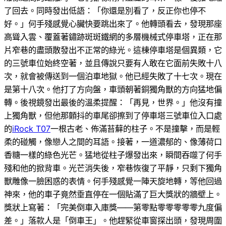
了回去。同時發出低語：「你還是別看了，反正你也停不
好。」何手殘感覺心臟快要跳出來了。他轉頭看去，發現那座
高聳入雲、覆蓋著鏽跡斑斑鐵網的多層機械式停車塔，正在那
片窄巷的盡頭散發出不正常的綠光。這棟停車塔是個異類，它
的三號車位始終空著，並且傳說只要有人敢在它面前失敗十八
次，就會被傳送到一個泊車地獄。他已經失敗了十七次。現在
是第十八次。他打了方向盤，車頭朝著銅獨角獸的方向猛地偏
轉。後視鏡發出最後的溫柔提醒：「再見，世界。」他沒有撞
上獨角獸，但他那顫抖的車尾卻擦到了停車塔三號車位入口處
的
iRock T07
一根古老、佈滿苔蘚的柱子。不是撞擊，而是輕
柔的碰觸，像戀人之間的耳語。接著，一道濃郁的、像薄荷口
香糖一樣的綠色光芒。猛地從柱子爆發出來，瞬間吞噬了何手
殘和他的掀背車。光芒消失後，窄巷恢復了平靜，只剩下獨角
獸雕像一臉困惑的表情。何手殘感覺一陣天旋地轉，等他回過
神來，他的車子竟然垂直停在一個貼滿了巨大獎狀的牆壁上。
獎狀上寫著：「完美倒車入庫獎——第零點零零零零零九度偏
差。」落款人是「倒車王」。他趕緊從車窗探出頭，發現周圍