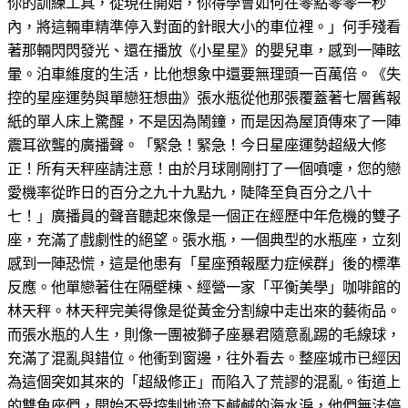
你的訓練工具，從現在開始，你得學會如何在零點零零一秒
內，將這輛車精準停入對面的針眼大小的車位裡。」何手殘看
著那輛閃閃發光、還在播放《小星星》的嬰兒車，感到一陣眩
暈。泊車維度的生活，比他想象中還要無理頭一百萬倍。《失
控的星座運勢與單戀狂想曲》張水瓶從他那張覆蓋著七層舊報
紙的單人床上驚醒，不是因為鬧鐘，而是因為屋頂傳來了一陣
震耳欲聾的廣播聲。「緊急！緊急！今日星座運勢超級大修
正！所有天秤座請注意！由於月球剛剛打了一個噴嚏，您的戀
愛機率從昨日的百分之九十九點九，陡降至負百分之八十
七！」廣播員的聲音聽起來像是一個正在經歷中年危機的雙子
座，充滿了戲劇性的絕望。張水瓶，一個典型的水瓶座，立刻
感到一陣恐慌，這是他患有「星座預報壓力症候群」後的標準
反應。他單戀著住在隔壁棟、經營一家「平衡美學」咖啡館的
林天秤。林天秤完美得像是從黃金分割線中走出來的藝術品。
而張水瓶的人生，則像一團被獅子座暴君隨意亂踢的毛線球，
充滿了混亂與錯位。他衝到窗邊，往外看去。整座城市已經因
為這個突如其來的「超級修正」而陷入了荒謬的混亂。街道上
的雙魚座們，開始不受控制地流下鹹鹹的海水淚，他們無法停