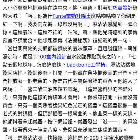
人小心翼翼地把車停在路中央，搖下車窗，對著紅
巧寓設計
綠
燈大喊：「喂！你為什
Funte電動升降桌
麼咕嚕咕嚕？你倒是
紅一下啊！我要向左轉！綠燈沒用啊！」廖沾沾感覺到一陣心
悸。這種氣味，這種不祥的「咕嚕」聲，與他兒時聽到的家傳
預言不謀而合。他想起家傳《沾醬秘笈》裡記載的第一句：
「當世間萬物的交通都被麵皮的氣味籠罩，且燈號恒綠、聲如
湯沸時，便是宇
100室內設計
宙水餃臨界點到來之時。」「七
點五個地球年…怎麼這麼快？
backbone工學椅
」廖沾沾猛地
衝回店裡，衝到後廚，打開了一個藏在舊冰櫃後面的暗門。暗
門裡放著一個老舊的、像是古代金屬保險箱的東西。他輸入了
密碼：「一醬二醋三油四辣五蒜泥」（這是醬料界的基礎公
式，只有像他這樣的傳統派才會用）。保險箱打開，裡面沒有
黃金，只有一個閃爍著詭異紅色光芒的儀器。這儀器很像一個
老式的對講機，但頂部插著一根彎曲的、像韭菜一樣的天線。
他顫抖著拿起儀器，按下通話鈕。儀器發出「滋——」的電流
聲，接著傳來一陣高八度、急促且充滿養生焦慮的聲音。
「喂！是廖沾沾嗎！快接聽！這裡是 K-999！宇宙水餃聯盟