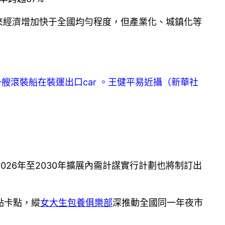
來經濟增加快于全國均勻程度，但產業化、城鎮化等
艘滾裝船在裝運出口car 。王健平易近攝（新華社
26年至2030年擴展內需計謀實行計劃也將制訂出
點卡點，縱
女大生包養俱樂部
深推動全國同一年夜市