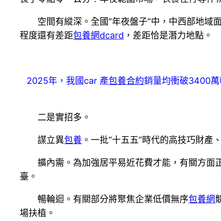
空間有縱深。全國“年夜盤子”中，中西部地域面
程度還有差距
包養網dcard
，差距恰是潛力地點。
2025年，我國car 產
包養合約
銷量均衝破3400
二是實招多。
謀立異
包養
。一批“十五五”時代的高技巧財產
擴內需。為加強居平易近花費才能，有關方面正
臺。
暢輪迴。有關部分將聚焦企業低價無序
包養網
場扶植。