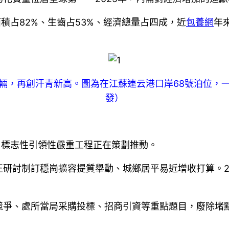
積占82%、生齒占53%、經濟總量占四成，近
包養網
年
萬輛，再創汗青新高。圖為在江蘇連云港口岸68號泊位，一
發）
、標志性引領性嚴重工程正在策劃推動。
研討制訂穩崗擴容提質舉動、城鄉居平易近增收打算。20
競爭、處所當局采購投標、招商引資等重點題目，廢除堵