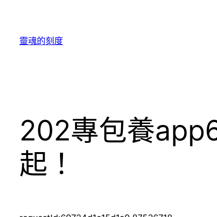
跳
至
主
靈魂的刻度
要
內
容
202專包養a
起！