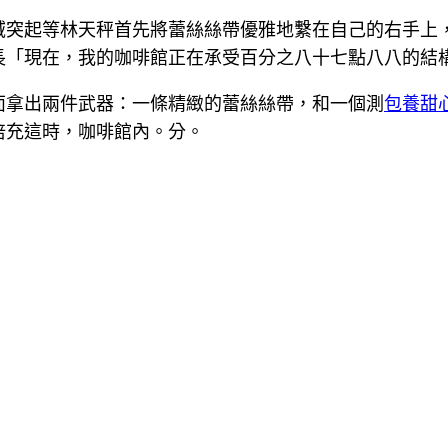
域突起等林天秤首先將蕾絲絲帶優雅地繫在自己的右手上
長「現在，我的咖啡館正在承受百分之八十七點八八的結
面拿出兩件武器：一條精緻的蕾絲絲帶，和一個測
包養甜
倍充這時，咖啡館內。分。