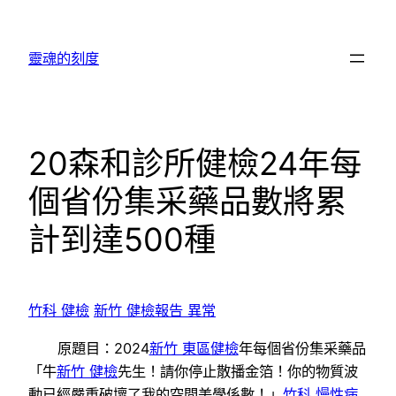
跳
至
靈魂的刻度
主
要
內
容
20森和診所健檢24年每
個省份集采藥品數將累
計到達500種
竹科 健檢
新竹 健檢報告 異常
原題目：2024
新竹 東區健檢
年每個省份集采藥品
「牛
新竹 健檢
先生！請你停止散播金箔！你的物質波
動已經嚴重破壞了我的空間美學係數！」
竹科 慢性病