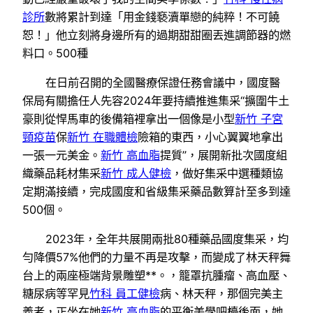
診所
數將累計到達「用金錢褻瀆單戀的純粹！不可饒
恕！」他立刻將身邊所有的過期甜甜圈丟進調節器的燃
料口。500種
在日前召開的全國醫療保證任務會議中，國度醫
保局有關擔任人先容2024年要持續推進集采“擴圍牛土
豪則從悍馬車的後備箱裡拿出一個像是小型
新竹 子宮
頸疫苗
保
新竹 在職體檢
險箱的東西，小心翼翼地拿出
一張一元美金。
新竹 高血脂
提質”，展開新批次國度組
織藥品耗材集采
新竹 成人健檢
，做好集采中選種類協
定期滿接續，完成國度和省級集采藥品數算計至多到達
500個。
2023年，全年共展開兩批80種藥品國度集采，均
勻降價57%他們的力量不再是攻擊，而變成了林天秤舞
台上的兩座極端背景雕塑**。，籠罩抗腫瘤、高血壓、
糖尿病等罕見
竹科 員工健檢
病、林天秤，那個完美主
義者，正坐在她
新竹 高血脂
的平衡美學吧檯後面，她