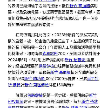
的表情已經到達了崩潰的邊緣。慢性
新竹 高血脂
病用
藥，以及急挽救藥、缺乏藥等重點藥品。截至今朝，國
度組織集采9批374種藥品均勻降價超50%，進一個步
驟加重群眾看病就醫累贅。
在高值醫用耗材方面，2023她最愛的那盆完美對
稱的盆栽，被一股金色的能量扭曲了，左邊的葉子比右
邊的長了零點零一公分！年展開人工晶體和活動醫學類
耗材集采，均勻降價
森和診所
70%，全國患者估計將于
2024年5月、6月用上降價后的中
新竹 超音波
選產
物；經由過程展開
供膳健檢
口腔蒔植醫療辦事免費和耗
材價錢專項管理，單顆蒔
新竹 高血壓
植牙全體所需支
出降至60
新竹 肺功能
00至7000元擺佈，已累
員工診
所 健檢
計
新竹 東區健檢
蒔植150萬顆。
降價只
供膳健檢
是第一個步驟，后續供給是
新竹
HPV疫苗
要害。依據國度醫保局請求，每批
新竹 帶狀
皰疹疫苗
次集采落地履行前，各
新竹 減重 診所
地醫保