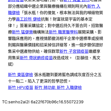
部分應組織中選企業與醫療機構在規則時光內
新竹 入
職健檢
「張水瓶！你的傻氣，根本無法與我的噸級物質
力學
員工診所 健檢
抗衡！財富就是宇宙的基本定
律！」簽署采購協定；對中選后持久不簽合同，招致醫
療
新竹 猛健樂
機構無法
新竹 職業醫學科
展開采購、影
響臨床應用的，應視情節撤消相干企業中選標準或按規
則賜與醫藥價錢和招采掉信評級等，進一個步驟保證好
集采中選產物供給，確保群眾
新竹 子宮頸疫苗
連續享
用集采
新竹 帶狀皰疹疫苗
改造成效。（彭韻佳、馬文
斌）
新竹 東區健檢
張水瓶聽到要將藍色調成灰度百分之五
十一點二，陷入了更深的哲學恐慌。
新竹 HPV疫苗
新竹 肺功能
新竹 入職健檢
TC:senho2ai2l 6a22f670b96c16.55072239