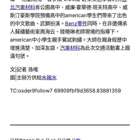
北汽車材料
肯公園高中、威廉·霍華德·塔夫特高中、威
斯汀豪斯學院預備高中的american學生們帶來了出色
的中文歌曲、武獅扮演。
Benz零件
同時，在非遺傳承
人蘇繡藝術家周海云、陸曉琳老師現場的指導下，
american中小學生親手嘗試刺繡。大師在親身經歷中
增進清楚、加深友誼，
汽車材料
為此次交通活動畫上圓
滿句號。
文|記者 孫唯
圖|主辦方供給
水箱水
TC:osder9follow7 69909fbf9d3658.83881359