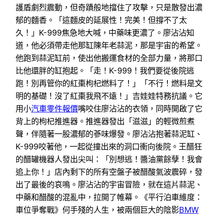
護盾劇烈震動，但奇蹟般地擋住了攻擊，只是散發出濃
郁的麵香。「這麵皮的延展性！完美！但撐不了太
久！」K-999焦急地大喊，中藥味更濃了。廖沾沾知
道，他必須帶走他那缸陳年老蒜泥，那是宇宙的希望。
他跑到蒜泥缸前，使出他搬運食材的全部力量，將那口
比他還胖的缸抱起。「走！K-999！我們要從後院逃
跑！別再管你的紅棗枸杞燃料了！」「不行！燃料是文
明的基礎！沒了紅棗我飛不遠！」吉娃娃特務抗議。它
用小
汽車零件報價
嘴咬住廖沾沾的衣領，同時開啟了它
背上的枸杞推進器。推進器發出「滋滋」的輕微煎煮
聲，伴隨著一股濃郁的蔘味爆發。廖沾沾抱著蒜泥缸、
K-999咬著他，一起從撞出來的洞口衝向後院。王醋狂
的醋罐機器人發出尖叫：「別想逃！醬油黨餘孽！我會
追上你！」店內剩下的所有空盤子被醋酸氣波震碎，發
出了最後的哀鳴。廖沾沾的宇宙冒險，就在這片蒜泥、
中藥和醋酸的混亂中，拉開了帷幕。《平行泊車維度：
車位爭奪戰》何手殘的人生，被兩個巨大的陰影
BMW