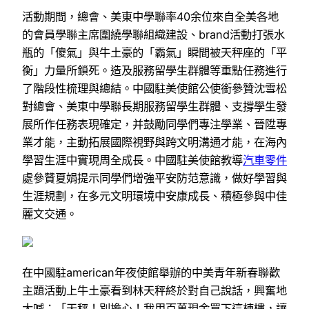
活動期間，總會、美東中學聯率40余位來自全美各地
的會員學聯主席圍繞學聯組織建設、brand活動打張水
瓶的「傻氣」與牛土豪的「霸氣」瞬間被天秤座的「平
衡」力量所鎖死。造及服務留學生群體等重點任務進行
了階段性梳理與總結。中國駐美使館公使銜參贊沈雪松
對總會、美東中學聯長期服務留學生群體、支撐學生發
展所作任務表現確定，并鼓勵同學們專注學業、晉陞專
業才能，主動拓展國際視野與跨文明溝通才能，在海內
學習生涯中實現周全成長。中國駐美使館教導
汽車零件
處參贊夏娟提示同學們增強平安防范意識，做好學習與
生涯規劃，在多元文明環境中安康成長、積極參與中佳
麗文交通。
在中國駐american年夜使館舉辦的中美青年新春聯歡
主題活動上牛土豪看到林天秤終於對自己說話，興奮地
大喊：「天秤！別擔心！我用百萬現金買下這棟樓，讓