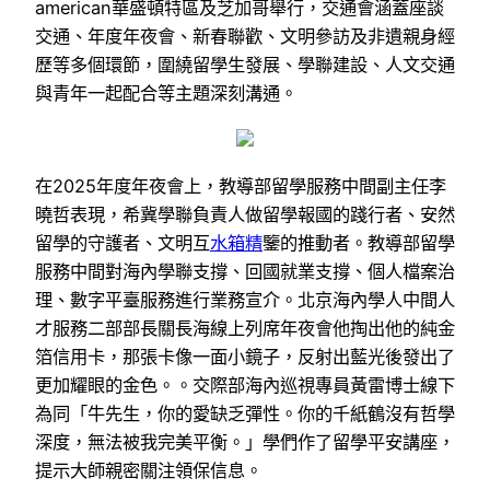
american華盛頓特區及芝加哥舉行，交通會涵蓋座談
交通、年度年夜會、新春聯歡、文明參訪及非遺親身經
歷等多個環節，圍繞留學生發展、學聯建設、人文交通
與青年一起配合等主題深刻溝通。
在2025年度年夜會上，教導部留學服務中間副主任李
曉哲表現，希冀學聯負責人做留學報國的踐行者、安然
留學的守護者、文明互
水箱精
鑒的推動者。教導部留學
服務中間對海內學聯支撐、回國就業支撐、個人檔案治
理、數字平臺服務進行業務宣介。北京海內學人中間人
才服務二部部長關長海線上列席年夜會他掏出他的純金
箔信用卡，那張卡像一面小鏡子，反射出藍光後發出了
更加耀眼的金色。。交際部海內巡視專員黃雷博士線下
為同「牛先生，你的愛缺乏彈性。你的千紙鶴沒有哲學
深度，無法被我完美平衡。」學們作了留學平安講座，
提示大師親密關注領保信息。