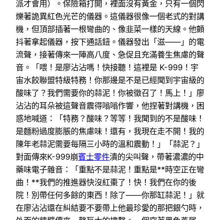
派才會用）。保險箱打開，裡面沒有黃金，只有一個閃
爍著詭異紅色光芒的儀器。這儀器很像一個老式的對講
機，但頂部插著一根彎曲的、像韭菜一樣的天線。他顫
抖著拿起儀器，按下通話鈕。儀器發出「滋——」的電
流聲，接著傳來一陣高八度、急促且充滿養生焦慮的聲
音。「喂！是廖沾沾嗎！快接聽！這裡是 K-999！宇
宙水餃聯盟特級特務！你那邊是不是已經聞到宇宙級的
酸味了？我們需要你的蒜泥！你被徵召了！馬上！」廖
沾沾的耳朵被這聲音震得嗡嗡作響，他捏著對講機，困
惑地喊道：「特務？酸味？等等！我聞到的不是酸味！
是麵粉過度膨脹的焦慮味！還有，我現在走不開！我的
陳年老蒜泥需要每隔三小時的溫和震動！」「蒜泥？」
對面傳來K-999崩
賓士零件
潰的尖叫聲，帶著濃濃的中
藥味電子雜音：「重點不是蒜泥！重點是**時空正在彎
曲！**我們的推進器快沒紅棗了！快！我們在你的後
院！別帶任何多餘的東西！除了——你那缸蒜泥！」就
在廖沾沾還在糾結要不要帶上他最珍愛的那把銀勺時，