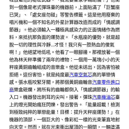
到一個像是老式彈珠臺的機器前，上面貼滿了「巨蟹座
已哭」、「處女座勿碰」等警告標籤。這是他用廢棄的
唱片機和一個不知名的外星計算器改造而成的「情感調
節器」。他必須輸入一種極具感染力的正面情緒作為燃
料，來抵抗那負面的運勢波。「水瓶座的優勢，就是超
脫一切的理性與冷靜…才怪！我只有一腔熱血的傻氣
啊！」他絕望地低吼。他看了一眼腳邊。那裡放著一個
他為林天秤準備了兩年的禮物：一個用一萬塊小小的天
秤座黃銅齒輪組成的音樂盒。他從未送出，因為害怕被
拒絕。這份害怕，就是純度最
汽車空氣芯
高的單戀情
感。張水瓶咬緊牙關，將那個黃銅齒輪音
汽車零件進口
商
樂盒砸爛，將所有的齒輪都倒入「情感調節器」的輸
入口。機器發出刺耳的尖叫，接著，彈珠
汽車機油芯
臺
上的燈光開始瘋狂閃爍，發出警告。「能量超載！檢測
到極致純粹的單戀能量！目標：提升天秤座運勢！」在
機器的頂部，一個巨大的、像彩虹一樣的光束筆直地射
向天空。然而，就在光束衝出屋頂的一瞬間，一輛塗滿