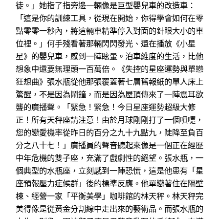
徒。」她指了指旁邊一輛像是巨型嬰兒車的改造車：
「這是你的訓練工具，從現在開始，你得學會如何在零
點零零一秒內，將這輛車精準停入對面的針眼大小的車
位裡。」何手殘看著那輛閃閃發光、還在播放《小星
星》的嬰兒車，感到一陣眩暈。泊車維度的生活，比他
想象中還要無理頭一百萬倍。《失控的星座運勢與單戀
狂想曲》張水瓶從他那張覆蓋著七層舊報紙的單人床上
驚醒，不是因為鬧鐘，而是因為屋頂傳來了一陣震耳欲
聾的廣播聲。「緊急！緊急！今日星座運勢超級大修
正！所有天秤座請注意！由於月球剛剛打了一個噴嚏，
您的戀愛機率從昨日的百分之九十九點九，陡降至負百
分之八十七！」廣播員的聲音聽起來像是一個正在經歷
中年危機的雙子座，充滿了戲劇性的絕望。張水瓶，一
個典型的水瓶座，立刻感到一陣恐慌，這是他患有「星
座預報壓力症候群」後的標準反應。他單戀著住在隔壁
棟、經營一家「平衡美學」咖啡館的林天秤。林天秤完
美得像是從黃金分割線中走出來的藝術品。而張水瓶的