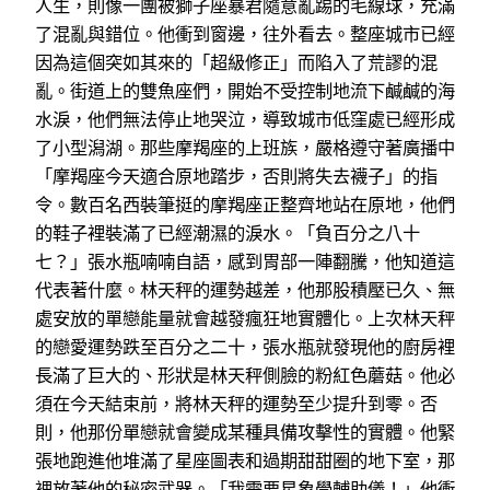
人生，則像一團被獅子座暴君隨意亂踢的毛線球，充滿
了混亂與錯位。他衝到窗邊，往外看去。整座城市已經
因為這個突如其來的「超級修正」而陷入了荒謬的混
亂。街道上的雙魚座們，開始不受控制地流下鹹鹹的海
水淚，他們無法停止地哭泣，導致城市低窪處已經形成
了小型潟湖。那些摩羯座的上班族，嚴格遵守著廣播中
「摩羯座今天適合原地踏步，否則將失去襪子」的指
令。數百名西裝筆挺的摩羯座正整齊地站在原地，他們
的鞋子裡裝滿了已經潮濕的淚水。「負百分之八十
七？」張水瓶喃喃自語，感到胃部一陣翻騰，他知道這
代表著什麼。林天秤的運勢越差，他那股積壓已久、無
處安放的單戀能量就會越發瘋狂地實體化。上次林天秤
的戀愛運勢跌至百分之二十，張水瓶就發現他的廚房裡
長滿了巨大的、形狀是林天秤側臉的粉紅色蘑菇。他必
須在今天結束前，將林天秤的運勢至少提升到零。否
則，他那份單戀就會變成某種具備攻擊性的實體。他緊
張地跑進他堆滿了星座圖表和過期甜甜圈的地下室，那
裡放著他的秘密武器。「我需要星象學輔助儀！」他衝