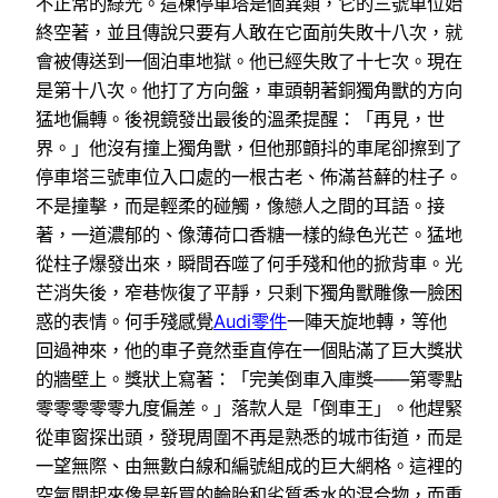
不正常的綠光。這棟停車塔是個異類，它的三號車位始
終空著，並且傳說只要有人敢在它面前失敗十八次，就
會被傳送到一個泊車地獄。他已經失敗了十七次。現在
是第十八次。他打了方向盤，車頭朝著銅獨角獸的方向
猛地偏轉。後視鏡發出最後的溫柔提醒：「再見，世
界。」他沒有撞上獨角獸，但他那顫抖的車尾卻擦到了
停車塔三號車位入口處的一根古老、佈滿苔蘚的柱子。
不是撞擊，而是輕柔的碰觸，像戀人之間的耳語。接
著，一道濃郁的、像薄荷口香糖一樣的綠色光芒。猛地
從柱子爆發出來，瞬間吞噬了何手殘和他的掀背車。光
芒消失後，窄巷恢復了平靜，只剩下獨角獸雕像一臉困
惑的表情。何手殘感覺
Audi零件
一陣天旋地轉，等他
回過神來，他的車子竟然垂直停在一個貼滿了巨大獎狀
的牆壁上。獎狀上寫著：「完美倒車入庫獎——第零點
零零零零零九度偏差。」落款人是「倒車王」。他趕緊
從車窗探出頭，發現周圍不再是熟悉的城市街道，而是
一望無際、由無數白線和編號組成的巨大網格。這裡的
空氣聞起來像是新買的輪胎和劣質香水的混合物，而重