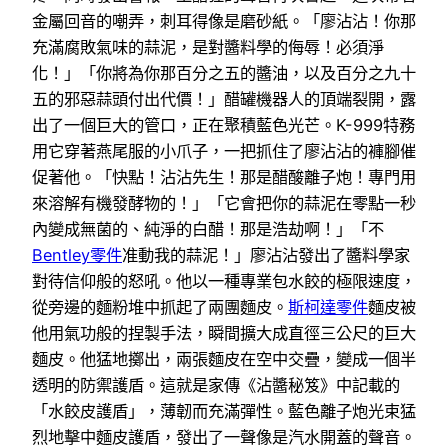
金屬回音的嘲弄，刺耳得像是磨砂紙。「廖沾沾！你那
充滿腐敗氣味的蒜泥，是對醬料學的侮辱！必須淨
化！」「你將為你那百分之五的醬油，以及百分之九十
五的邪惡蒜頭付出代價！」醋罐機器人的頂端裂開，露
出了一個巨大的管口，正在聚積藍色光芒。K-999特務
用它穿著燕尾服的小爪子，一把抓住了廖沾沾的褲腳催
促著他。「快點！沾沾先生！那是醋酸離子炮！專門用
來溶解有機發酵物的！」「它會把你的蒜泥在零點一秒
內變成無菌的、純淨的白醋！那是浩劫啊！」「不
Bentley零件
准動我的蒜泥！」廖沾沾發出了醬料學家
對待信仰般的怒吼。他以一種專業包水餃的極限速度，
從旁邊的麵粉堆中抓起了兩團麵皮。
斯柯達零件
麵皮被
他用氣功般的捏製手法，瞬間擴大成直徑三公尺的巨大
麵皮。他猛地擲出，兩張麵皮在空中交疊，變成一個半
透明的防禦護盾。這就是家傳《沾醬秘笈》中記載的
「水餃皮護盾」，薄韌而充滿彈性。藍色離子炮光束猛
烈地擊中麵皮護盾，發出了一聲像是汽水開蓋的聲音。