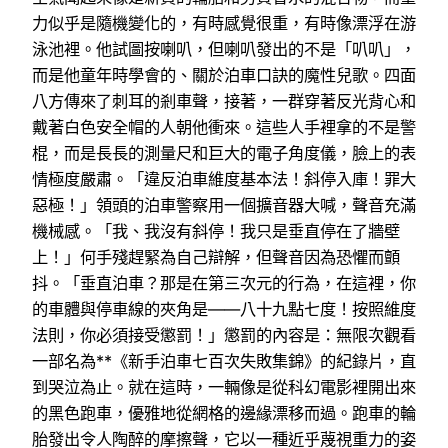
力似乎是隨機變化的，有時感覺很重，有時像漂浮在游
泳池裡。他試圖按喇叭，但喇叭發出的不是「叭叭」，
而是他童年時學會的、關於泊車口訣的魔性兒歌。四面
八方傳來了刺耳的剎車聲，接著，一群穿著反光背心和
戴著白色安全帽的人朝他衝來。這些人手裡拿的不是警
棍，而是長長的測量尺和巨大的電子角度儀，臉上的表
情極度嚴肅。「違反泊車維度基本法！斜停入庫！罪大
惡極！」領頭的泊車警察用一個擴音器大喊，聲音充滿
機械感。「我、我沒有斜停！我只是垂直停在了牆壁
上！」何手殘趕緊為自己辯解，但聲音因為恐懼而顫
抖。「垂直泊車？那是在第三次元的行為，在這裡，你
的車體與停車線的夾角是——八十九點七度！按照維度
法則，你必須接受懲罰！」懲罰的內容是：無限次觀看
一部名為**《新手泊車七百次失敗集錦》的紀錄片，直
到哭泣為止。就在這時，一輛像是從科幻電影裡開出來
的黑色跑車，優雅地從網格的邊緣漂移而過。跑車的輪
胎發出令人陶醉的摩擦聲，它以一種近乎蔑視重力的姿