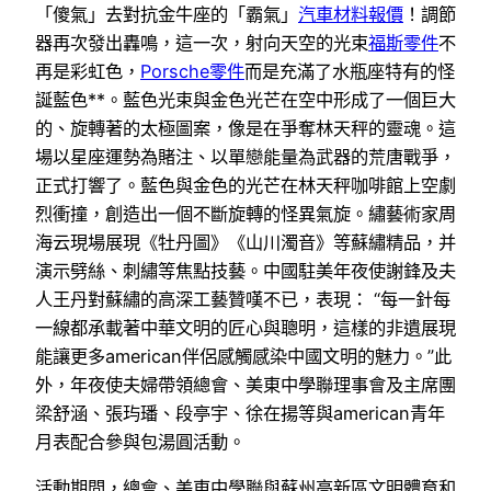
「傻氣」去對抗金牛座的「霸氣」
汽車材料報價
！調節
器再次發出轟鳴，這一次，射向天空的光束
福斯零件
不
再是彩虹色，
Porsche零件
而是充滿了水瓶座特有的怪
誕藍色**。藍色光束與金色光芒在空中形成了一個巨大
的、旋轉著的太極圖案，像是在爭奪林天秤的靈魂。這
場以星座運勢為賭注、以單戀能量為武器的荒唐戰爭，
正式打響了。藍色與金色的光芒在林天秤咖啡館上空劇
烈衝撞，創造出一個不斷旋轉的怪異氣旋。繡藝術家周
海云現場展現《牡丹圖》《山川濁音》等蘇繡精品，并
演示劈絲、刺繡等焦點技藝。中國駐美年夜使謝鋒及夫
人王丹對蘇繡的高深工藝贊嘆不已，表現： “每一針每
一線都承載著中華文明的匠心與聰明，這樣的非遺展現
能讓更多american伴侶感觸感染中國文明的魅力。”此
外，年夜使夫婦帶領總會、美東中學聯理事會及主席團
梁舒涵、張玙璠、段亭宇、徐在揚等與american青年
月表配合參與包湯圓活動。
活動期間，總會、美東中學聯與蘇州高新區文明體育和