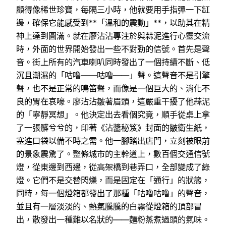
顧得像稀世珍寶，每隔三小時，他就要用手指彈一下缸
邊，確保它能感受到**「溫和的震動」**，以助其在精
神上達到圓滿。就在廖沾沾專注於與蒜泥進行心靈交流
時，外面的世界開始發出一些不對勁的信號。首先是聲
音。街上所有的汽車喇叭同時發出了一個持續不斷、低
沉且潮濕的「咕嚕——咕嚕——」聲。這聲音不是引擎
聲，也不是正常的鳴笛聲，而像是一個巨大的、消化不
良的胃在哀嚎。廖沾沾皺著眉頭，這嚴重干擾了他蒜泥
的「寧靜冥想」。他決定出去看個究竟，順手從桌上拿
了一張髒兮兮的，印著《沾醬秘笈》封面的皺衛生紙，
塞進口袋以備不時之需。他一腳踏出店門，立刻被眼前
的景象震驚了。整條城市的主幹道上，數百個交通信號
燈，從東邊到西邊，從高架橋到巷弄口，全部變成了綠
燈。它們不是交替閃爍，而是固定在「通行」的狀態，
同時，每一個燈箱都發出了那種「咕嚕咕嚕」的聲音，
並且有一層淡淡的、熱氣騰騰的白霧從燈箱的頂部冒
出，散發出一種難以名狀的——麵粉蒸煮過頭的氣味。