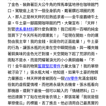
了金色、裝飾著巨大公牛角的悍馬車猛地停在咖啡館門
口。駕駛座上走下一個全身肌肉、戴著鑽石項圈的男
人，那人正是林天秤的狂熱追求者——金牛座霸總牛土
豪。牛土豪一腳踢開咖啡館的門，大聲宣布：「天秤！
別管
德系車材料
那什麼負運勢！我已經用一百噸的純金
箔買下了今天所有的壞運氣！」「從現在開始，你的運
勢由我主宰！我的金錢，就是你的正面能量！」牛土豪
的行為，讓張水瓶的光束在空中瞬間扭曲，與一種夾雜
著銅臭味的金色光芒對撞。天空開始下起了荒謬的雨。
雨點不是水，而是閃耀著淚光的小小黃銅齒輪。「不
行！金牛座的物質
藍寶堅尼零件
力量太強了！我的單戀
被汙染了！」張水瓶大喊。他知道，如果牛土豪的物質
力量勝出，林天秤將會被困在一個
VW零件
充滿金錢和
俗氣的虛假愛情裡，而他將永遠失去機會。張水瓶看向
那機器，還剩下最後一個可以輸入的「情緒燃料」口。
他迅速撕下了貼在他背後衣領上，那張寫著「我就是個
單戀傻瓜」的標籤，丟了進去。他必須用自己最真實的