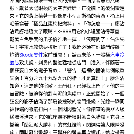
外面的牆壁傳來一聲巨大的撞擊。一個穿著黑色燕尾
服、戴著太陽眼鏡的太空吉娃娃，正從牆上的破洞鑽進
來。它的背上揹著一個像是小型瓦斯桶的東西，桶上用
毛筆寫著「極品紅棗枸杞燃料」。「你怎麼——」廖沾
沾驚訝地瞪大了眼睛。K-999用它的小短腿站得筆直，
戴著白色手套的爪子優雅地一揮：「沒時間了，沾沾先
生！宇宙水餃快要拉肚子了！我們必須在你被醋酸離子
炮鎖
Skoda零件
定前離開！」話音未落，一股極
汽車冷
氣芯
致尖銳、刺鼻的酸氣猛地從店門口灌入，伴隨著一
個狂妄自大的電子音效：「警告！這裡的醬油比例嚴重
失衡！百分之九十九點九九的醋，才是真理！」廖沾沾
知道，這是他的宿敵，王醋狂，已經找上門了。他的宇
宙冒險，被迫從他對蒜泥的焦慮中，正式開始了。一個
狂妄的影子佔滿了那扇被撞破的牆門邊緣，光線一瞬間
被極端的酸氣扭曲。一個閃閃發光、像醋罐的機器人緩
緩漂浮進來，它的底座還不斷噴射著白色醋霧。它身上
掛著「醋狂派大勝利」的霓虹燈牌，閃爍得讓人眼睛發
疼，同時發出警報。王醋狂的聲音再次響起，這次帶著