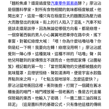
「麵粉焦慮？還是過度發
汽車零件貿易商
酵？」廖沾沾
是個醬料學家，對所有食物相關的氣味都極度敏感。他
聞出來了，這是一種只有在極度巨大的麵團因為壓力過
大而散發出的氣味。街上的行人陷入了混亂。汽車不知
道該走還是該停，因為無論從哪個方向看，都是綠燈。
一個穿著西裝的男人小心翼翼地把車停在路中央，搖下
車窗，對著紅綠燈大喊：「喂！你為什麼咕嚕咕嚕？你
倒是紅一下啊！我要向左轉！綠燈沒用啊！」廖沾沾感
覺到一陣心悸。這種氣味，這種不祥的「咕嚕」聲，與
他兒時聽到的家傳預言不謀而合。他想起家傳《沾醬秘
笈》裡記載的第一句：「當世間萬物的交通都被麵皮的
氣味籠罩，且燈號恒綠、聲如湯沸時，便是宇宙水餃臨
界點到來之時。」「七點五個地球年…怎麼這麼快？」
廖沾沾猛地衝回店裡，衝到後廚，打開了一個藏在舊冰
櫃後面的暗門。暗門裡放著一個老舊的、像是古代金屬
保險箱的東西。他輸入了密碼：「一醬二醋三油四辣五
蒜泥」（這是醬料界的基礎公式，只有像他這樣的傳統