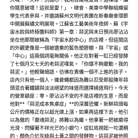
你隨意破壞！這就是愛！」，總會、美東中學聯組織留
學生代表參與，并邀請蘇州文明代表團在新春廟會環節
中開展蘇繡文明展現。江蘇省工藝美術年夜師、蘇《宇
宙水餃與終極醬料師》第一章：蒜泥與末日預兆廖沾沾
坐在他那間被稱為「宇宙水餃中心」的店裡，但這間店
的外觀更像是一個被遺棄的藍色塑膠棚，與「宇宙」或
「中心」這兩個詞毫無關係。他正在對著一缸已經發酵
了七個月又七天的老蒜泥嘆氣。「你還不夠靈動，我的
蒜泥。」他輕聲細語，彷彿在責備一個不上進的孩子。
店內只有他一個人，連蒼蠅都因為難以忍受那股陳年蒜
頭混合著鐵鏽與淡淡絕望的味道而選擇繞道飛行。今天
的營業額是：零。廖沾沾不安的不是店裡的生意，而是
他對**「蒜泥成本焦慮症」**的深層恐懼。新鮮蒜頭每
公斤的價格正在以超光速上漲，如果再這樣下去，他引
以為傲的「靈魂蒜泥」將難以為繼。他拿著一把被磨得
光滑、閃耀著不祥光芒的小銀勺，從缸底撈起一坨濃稠
的、顏色介於灰綠與土黃之間的發酵物。這蒜泥被他照