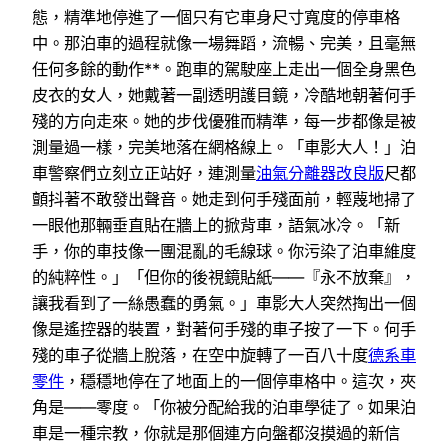
態，精準地停進了一個只有它車身尺寸寬度的停車格
中。那泊車的過程就像一場舞蹈，流暢、完美，且毫無
任何多餘的動作**。跑車的駕駛座上走出一個全身黑色
皮衣的女人，她戴著一副透明護目鏡，冷酷地朝著何手
殘的方向走來。她的步伐優雅而精準，每一步都像是被
測量過一樣，完美地落在網格線上。「車影大人！」泊
車警察們立刻立正站好，連測量
油氣分離器改良版
尺都
顫抖著不敢發出聲音。她走到何手殘面前，輕蔑地掃了
一眼他那輛垂直貼在牆上的掀背車，語氣冰冷。「新
手，你的車技像一團混亂的毛線球。你污染了泊車維度
的純粹性。」「但你的後視鏡貼紙——『永不放棄』，
讓我看到了一絲愚蠢的勇氣。」車影大人突然掏出一個
像是遙控器的裝置，對著何手殘的車子按了一下。何手
殘的車子從牆上脫落，在空中旋轉了一百八十度
德系車
零件
，穩穩地停在了地面上的一個停車格中。這次，夾
角是——零度。「你被分配給我的泊車學徒了。如果泊
車是一種宗教，你就是那個連方向盤都沒摸過的新信