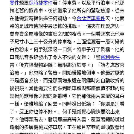
零件
籠罩
保時捷零件
著：停車費，以及平行泊車。他那
輛老舊的掀背車，彷彿繼承了他所有的駕駛焦慮，從未
在他需要時提供過任何幫助。今
台北汽車零件
天，他面
臨的是城市傳說中最恐怖的挑戰，一條夾在理髮店與一
間專賣金屬雕像的畫廊之間的窄巷。一個看起來比他車
子尺寸小上三十公分的停車格，上面還灑著一層可疑的
白色粉末。何手殘深吸一口氣。將車子打了倒檔。他的
車載語音系統發出了令人不快的女聲：「警
賓利零件
告，後方障礙物距離：無限趨近於零。」「請考慮放棄
治療。」他忽略了警告，開始緩慢地倒車。他最討厭的
不是語音系統，而是那兩塊永遠在關鍵時刻自動收折的
後視鏡。當他需要它們來判斷車體與那座價值不菲的銅
製獨角獸雕像之間的距離時，它們卻像兩片羞澀的耳朵
一樣，優雅地縮了回去。同時發出低語：「你還是別看
了，反正你也停不好。」何手殘感覺心臟快要跳出來
了。他轉頭看去，發現那座高聳入雲、覆蓋著鏽跡斑斑
鐵網的多層機械式停車塔，正在那片窄巷的盡頭散發出