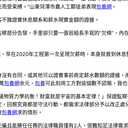
而受束縛。”山東菏澤市農人工鄭徒弟表現
包養網
。
客不雅證實休息關系和薪水現實金額的證據。
察部分告發，手里卻只要一張班組長手寫的“欠條”，內在
現，早在2020年工程第一次呈現欠薪時，本身就曾到休
身沒有合同，或其他可以證實事前商定薪水數額的證據，
萬
包養網
余元，
包養
可此刻用工方對這個數不認賬，我也
級物質力學抗衡！財富就是宇宙的基本定律！」保證監察
定，回根究竟都是守法行動，都需求法律部分予以改正處
需
包養網
求的情形。
在編且能勝任任務的法律職員僅有2人，很難知足法律需