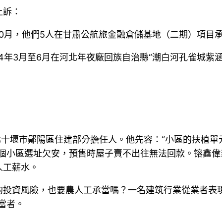
上訴：
至10月，他們5人在甘肅公航旅金融倉儲基地（二期）項目
4年3月至6月在河北年夜廠回族自治縣“潮白河孔雀城紫
北十堰市鄖陽區住建部分擔任人。他先容：“小區的扶植
這個小區選址欠安，預售時屋子賣不出往無法回款。镕鑫
人工薪水。
的投資風險，也要農人工承當嗎？一名建筑行業從業者表
當者。