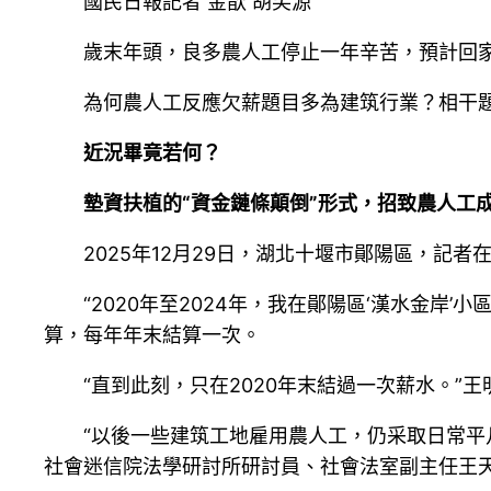
國民日報記者 金歆 胡笑源
歲末年頭，良多農人工停止一年辛苦，預計回
為何農人工反應欠薪題目多為建筑行業？相干
近況畢竟若何？
墊資扶植的“資金鏈條顛倒”形式，招致農人工
2025年12月29日，湖北十堰市鄖陽區，記
“2020年至2024年，我在鄖陽區‘漢水金岸
算，每年年末結算一次。
“直到此刻，只在2020年末結過一次薪水。”王
“以後一些建筑工地雇用農人工，仍采取日常
社會迷信院法學研討所研討員、社會法室副主任王