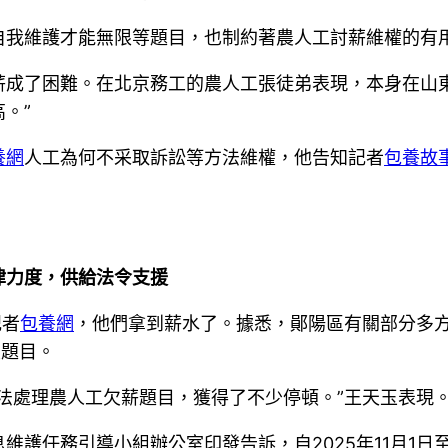
自我維護才能無限等題目，也制約著農人工討薪維權的有
薪成了困難。在北京務工的農人工張徒弟表現，本身在山
。”
養網
人工為何不采取訴訟等方法維權，他告知記者
包養故
律力度，供給法令支援
記者
包養網
，他們拿到薪水了。據悉，鄖陽區有關部分多
欠題目。
法處理農人工欠薪題目，獲得了不少停頓。”王天玉表現
維護任務引導小組辦公室印發告訴，自2025年11月1日