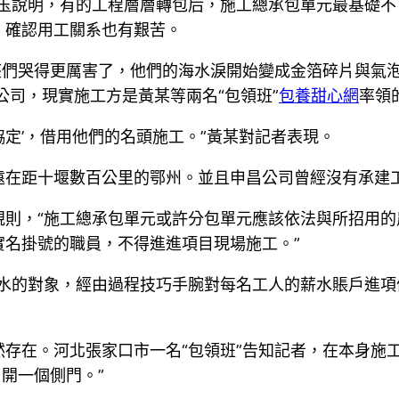
天玉說明，有的工程層層轉包后，施工總承包單元最基礎
，確認用工關系也有艱苦。
座們哭得更厲害了，他們的海水淚開始變成金箔碎片與氣
公司，現實施工方是黃某等兩名“包領班”
包養甜心網
率領
協定’，借用他們的名頭施工。”黃某對記者表現。
遠在距十堰數百公里的鄂州。並且申昌公司曾經沒有承建
則，“施工總承包單元或許分包單元應該依法與所招用的
名掛號的職員，不得進進項目現場施工。”
水的對象，經由過程技巧手腕對每名工人的薪水賬戶進項
然存在。河北張家口市一名“包領班”告知記者，在本身施
另開一個側門。”