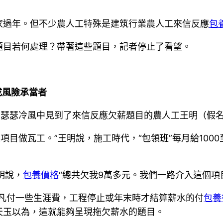
家過年。但不少農人工特殊是建筑行業農人工來信反應
包
題目若何處理？帶著這些題目，記者停止了看望。
成風險承當者
者在瑟瑟冷風中見到了來信反應欠薪題目的農人工王明（假
’小區項目做瓦工。”王明說，施工時代，“包領班”每月給10
明說，
包養價格
“總共欠我9萬多元。我們一路介入這個項
平凡付一些生涯費，工程停止或年末時才結算薪水的付
包養
天玉以為，這就能夠呈現拖欠薪水的題目。