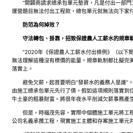
“開闢商請求總承包單元墊資，凡是付出一部門
運營題目無法付出工程款，總包單元就無法向下家
防范為何掉效？
守法轉包、掛靠，招致保證農人工薪水的規章
“2020年《保證農人工薪水付出條例》（以
無法理解這種沒有標價的能量。規章軌制都比擬完美了。
落實上。
避免欠薪，起首要明白“發薪水的義務人是誰”
由施工總承包單元先行了債。假如這項規則落實到位
牛土豪的粗暴財富。將很年夜水平削減欠薪事務產
但是，時福茂先容，實際中個體施工單元將工程
公司名義承攬工程，現實施工主體和存案施工單元