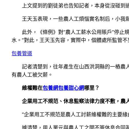
上文提到的劉徒弟也告知記者，本身從沒碰到過
王天玉表現，一些農人工煩惱實名制后，小我薪
此外，《條例》對“農人工薪水公用賬戶”停止
水。”對此，王天玉先容，實際中，個體處所監管不
包養管道
記者清楚到，往年產生在山西洪洞縣的一樁農
有農人工被欠薪。
維權難在
包養網
包養甜心網
哪里？
企業用工不規范、休息監察法律力度不敷，農
“企業用工不規范是農人工討薪維權難的主要緣
據清楚，用人單元與農人工之間不簽休息合同