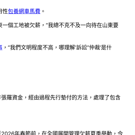
用性
包養網車馬費
。
東一個工地被欠薪，“我總不克不及一向待在山東要
事
，“我們文明程度不高，哪理解‘訴訟’‘仲裁’是什
方張羅資金，經由過程先行墊付的方法，處理了包含
。
至2026年春節前，在全國展開管理欠薪夏季舉動，今