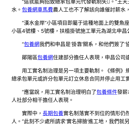
“這就能夠招致總承包單元代發軌制失。”王
水。
包養網車馬費
農人工也不了解該向誰催討薪水
“漢水金岸”小區項目即屬于這種地面上的雙魚
小區4號樓、5號樓，扶植掛號施工單元為湖北申昌
“
包養網
我們和申昌是‘掛靠’關系，和他們簽了‘
鄖陽區
包養網
住建部分擔任人表現，申昌公司
用工實名制治理是另一項主要軌制。《條例》規
總承包單元或許分包單元訂立休息合同并停止用工實
“應當說，用工實名制治理明白了
包養條件
發薪
人社部分相干擔任人表現。
實際中，
長期包養
實名制落實不到位的情形仍
人。“此刻不少處所請求‘實名掃臉’進工地，我們就