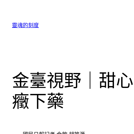
跳
至
主
靈魂的刻度
要
內
容
金臺視野｜甜心
癥下藥