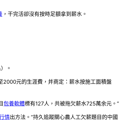
養
，干完活卻沒有按時足額拿到薪水。
名）。
00至2000元的生涯費，并商定：薪水按施工面積盤
目
包養軟體
標有127人，共被拖欠薪水725萬余元。”
行情
出方法。”持久追蹤關心農人工欠薪題目的中國