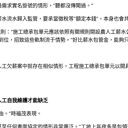
需求實名掛號的情形，“聽都沒傳聞過。”
水流水歸入監管，要承當徵稅等“額定本錢”，本身也會
規則：“施工總承包單元應該依照有關規則開設農人工薪
到位，招致這些軌制流于情勢。“好比薪水包管金，能夠只是
人工欠薪案中就存在相似情形，工程施工總承包單元以開
人工自我維護才能缺乏
由。”時福茂表現。
甚至任何書面協定的情形非常廣泛。“工地上年夜多是包