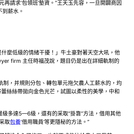
再請求‘包領班’墊資。”王天玉先容，一旦開闢商因
不到薪水。
是什麼低級的情緒干擾！」牛土豪對著天空大吼，他
r firm 主任時福茂說，題目仍是出在詳細軌制的
軌制，并規則分包、轉包單元拖欠農人工薪水的，均
將蕾絲絲帶拋向金色光芒，試圖以柔性的美學，中和
級多達5—6級，還有的采取“掛靠”方法，借用其他
采取
包養
‘借用職員’等更隱秘的方法。”