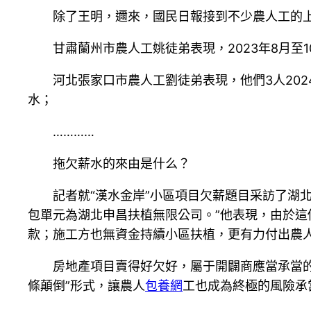
除了王明，邇來，國民日報接到不少農人工的
甘肅蘭州市農人工姚徒弟表現，2023年8月
河北張家口市農人工劉徒弟表現，他們3人202
水；
…………
拖欠薪水的來由是什么？
記者就“漢水金岸”小區項目欠薪題目采訪了湖
包單元為湖北申昌扶植無限公司。”他表現，由於
款；施工方也無資金持續小區扶植，更有力付出農
房地產項目賣得好欠好，屬于開闢商應當承當
條顛倒”形式，讓農人
包養網
工也成為終極的風險承