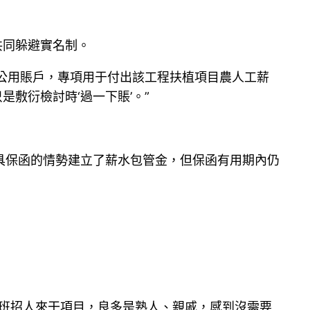
共同躲避實名制。
水公用賬戶，專項用于付出該工程扶植項目農人工薪
敷衍檢討時‘過一下賬’。”
具保函的情勢建立了薪水包管金，但保函有用期內仍
領班招人來干項目，良多是熟人、親戚，感到沒需要