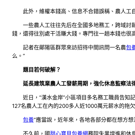
此外，維權本錢高、信息不合錯誤稱、農人工
一些農人工往往先后在全國多地務工，跨域討
錢，還得往別處干活賺大錢。專門往一趟本錢也很高
記者在鄖陽區群眾來訪招待中間訊問一名農
包
么。”
題目若何破解？
延長建筑業農人工發薪周期，強化休息監察法
近日，“漢水金岸”小區項目多名務工職員告知
127名農人工在內的200多人近1000萬元薪水的拖
包養
“應當說，近年來，各地各部分都在想方想
不久前，國
甜心寶貝包養網
務院失業增進和休息