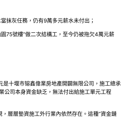
承當抹灰任務，仍有9萬多元薪水未付出；
涵園75號樓”做二次結構工，至今仍被拖欠4萬元薪
單元是十堰市镕鑫偉業房地產開闢無限公司，施工總承
偉業公司本身資金缺乏，無法付出給施工單元工程
現，層層墊資施工外行業內依然存在。這種“資金鏈