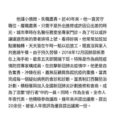
他謹小慎微、失職盡責。近40年來，他一直苦守
職位、履職盡責，只需不是外出進修或許因公出差的時
光，城市準時在名醫任務室坐專家門診。為了可以或許
讓遠道而來的患者排得上號、看得好病，他常常加班加
點連軸轉，天天皆在午時一點以后放工，簡直沒與家人
共進過午餐。由于持久勞頓，2018年12月因肺部疾患
在上海手術，歇息五天即開端下班。特殊是作為病院疫
情防控專家構成員，在抗擊新冠肺炎疫情中，他更是自
告奮勇、沖鋒在前，義無反顧肩負起抗疫的重擔，當真
完成每一個疑似病例的會診和診斷，當真制訂西醫防治
計劃，積極餐與加入全國新冠肺炎計劃進修和會商，成
為了浩繁“逆行者”中的一員。同時，作為全省、全市人
年夜代表，他積極參政議政，幾年來共提出議案、提出
20余份，被省人年夜評為優良提出議案一份。