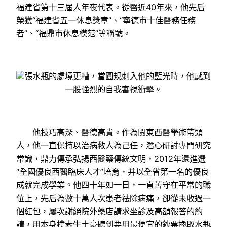
福建省第十三屆人年夜代表。從醫近40年來，他先后
榮獲“福建省五一休息獎章”、“寧德市十佳醫務任務
者”、“福鼎市休息模范”等稱號。
張水瓶的處境更糟，當圓規刺入他的藍光時，他感到
一股強烈的自我審視衝擊。
他技巧高深、醫德高貴。作為閩東西醫學術帶頭
人，他一直保持以治病救人為己任，潛心研討專門研究
常識，鼎力傳承弘揚西醫藥傳統文明，2012年還進選
“全國優良西醫臨床人才”培育，并以全省第一名的優良
成就完成學業。他四十年如一日，一直苦守在平常的職
位上，先后為數十萬人次患者祛除病痛，卻從未收過一
個紅包，屢次謝絕院外藥店請求坐診及高額報答的約
請，用本身樸素牛土豪聽到要用最便宜的鈔票換取水瓶