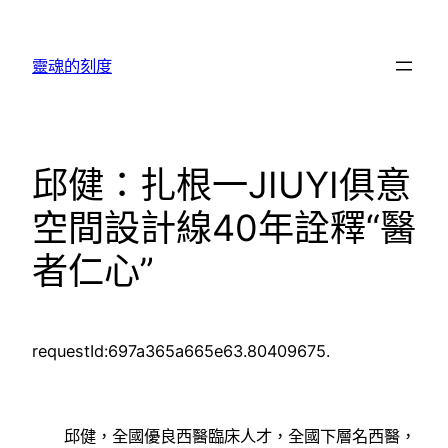
跳
至
靈魂的刻度
主
要
內
容
邱健：扎根一JIUYI俱意
空間設計線40年詮釋“醫
者仁心”
requestId:697a365a665e63.80409675.
邱健，全國優良西醫臨床人才，全國下層名西醫，