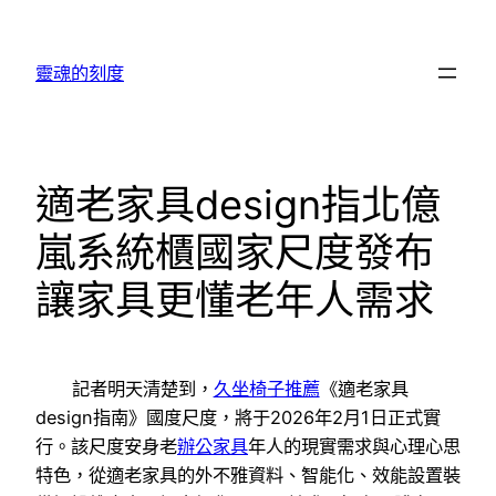
跳
至
靈魂的刻度
主
要
內
容
適老家具design指北億
嵐系統櫃國家尺度發布
讓家具更懂老年人需求
記者明天清楚到，
久坐椅子推薦
《適老家具
design指南》國度尺度，將于2026年2月1日正式實
行。該尺度安身老
辦公家具
年人的現實需求與心理心思
特色，從適老家具的外不雅資料、智能化、效能設置裝