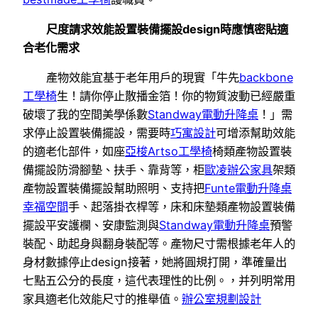
尺度請求效能設置裝備擺設design時應慎密貼適
合老化需求
產物效能宜基于老年用戶的現實「牛先
backbone
工學椅
生！請你停止散播金箔！你的物質波動已經嚴重
破壞了我的空間美學係數
Standway電動升降桌
！」需
求停止設置裝備擺設，需要時
巧寓設計
可增添幫助效能
的適老化部件，如座
亞梭Artso工學椅
椅類產物設置裝
備擺設防滑腳墊、扶手、靠背等，柜
歐凌辦公家具
架類
產物設置裝備擺設幫助照明、支持把
Funte電動升降桌
幸福空間
手、起落掛衣桿等，床和床墊類產物設置裝備
擺設平安護欄、安康監測與
Standway電動升降桌
預警
裝配、助起身與翻身裝配等。產物尺寸需根據老年人的
身材數據停止design接著，她將圓規打開，準確量出
七點五公分的長度，這代表理性的比例。，并列明常用
家具適老化效能尺寸的推舉值。
辦公室規劃設計