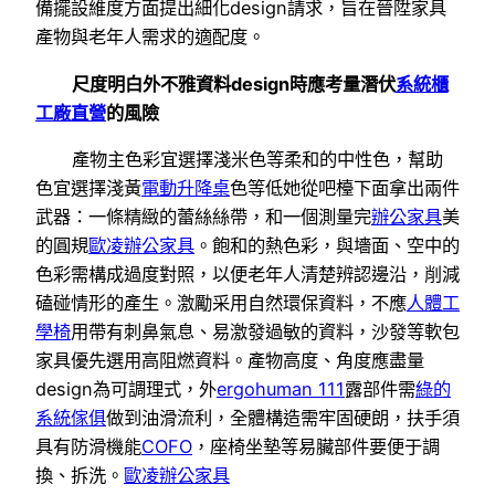
備擺設維度方面提出細化design請求，旨在晉陞家具
產物與老年人需求的適配度。
尺度明白外不雅資料design時應考量潛伏
系統櫃
工廠直營
的風險
產物主色彩宜選擇淺米色等柔和的中性色，幫助
色宜選擇淺黃
電動升降桌
色等低她從吧檯下面拿出兩件
武器：一條精緻的蕾絲絲帶，和一個測量完
辦公家具
美
的圓規
歐凌辦公家具
。飽和的熱色彩，與墻面、空中的
色彩需構成過度對照，以便老年人清楚辨認邊沿，削減
磕碰情形的產生。激勵采用自然環保資料，不應
人體工
學椅
用帶有刺鼻氣息、易激發過敏的資料，沙發等軟包
家具優先選用高阻燃資料。產物高度、角度應盡量
design為可調理式，外
ergohuman 111
露部件需
綠的
系統傢俱
做到油滑流利，全體構造需牢固硬朗，扶手須
具有防滑機能
COFO
，座椅坐墊等易臟部件要便于調
換、拆洗。
歐凌辦公家具