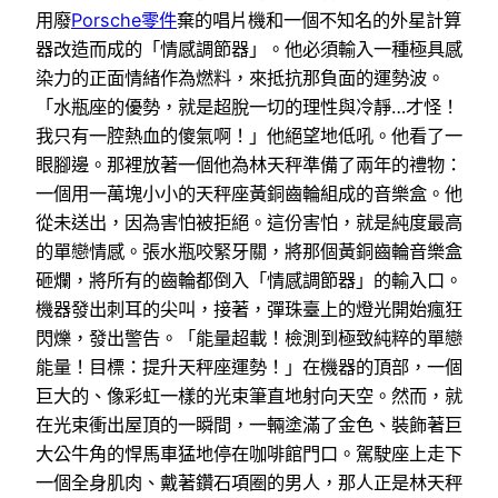
用廢
Porsche零件
棄的唱片機和一個不知名的外星計算
器改造而成的「情感調節器」。他必須輸入一種極具感
染力的正面情緒作為燃料，來抵抗那負面的運勢波。
「水瓶座的優勢，就是超脫一切的理性與冷靜…才怪！
我只有一腔熱血的傻氣啊！」他絕望地低吼。他看了一
眼腳邊。那裡放著一個他為林天秤準備了兩年的禮物：
一個用一萬塊小小的天秤座黃銅齒輪組成的音樂盒。他
從未送出，因為害怕被拒絕。這份害怕，就是純度最高
的單戀情感。張水瓶咬緊牙關，將那個黃銅齒輪音樂盒
砸爛，將所有的齒輪都倒入「情感調節器」的輸入口。
機器發出刺耳的尖叫，接著，彈珠臺上的燈光開始瘋狂
閃爍，發出警告。「能量超載！檢測到極致純粹的單戀
能量！目標：提升天秤座運勢！」在機器的頂部，一個
巨大的、像彩虹一樣的光束筆直地射向天空。然而，就
在光束衝出屋頂的一瞬間，一輛塗滿了金色、裝飾著巨
大公牛角的悍馬車猛地停在咖啡館門口。駕駛座上走下
一個全身肌肉、戴著鑽石項圈的男人，那人正是林天秤