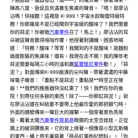
陣高八度、急促且充滿養生焦慮的聲音。「喂！是廖沾
沾嗎！快接聽！這裡是 K-999！宇宙水餃聯盟特級特
務！你那邊是不是已經聞到宇宙級的酸味了？我們需要
你的蒜泥！你被徵
汽車零件
召了！馬上！」廖沾沾的耳
朵被這聲音震得嗡嗡作響，他捏著對講機，困惑地喊
道：「特務？酸味？等等！我聞到的不是酸味！是麵粉
過度膨脹的焦慮味！還有，我現在走不開！我的陳年老
蒜泥需要每隔三小時的溫和震
藍寶堅尼零件
動！」「蒜
泥？」對面傳來K-999崩潰的尖叫聲，帶著濃濃的中藥
味電子雜音：「重點不是蒜泥！重點是**時空正在彎
曲！**我們的推進器快沒紅棗了！快！我們在你的後
院！別帶任何多餘的東西！除了——你那缸蒜泥！」就
在廖沾沾還在糾結要不要帶上他最珍愛的那把銀勺時，
外面的牆壁傳來一聲巨大的撞擊。一個穿著黑色燕尾
服、戴著太陽
汽車零件貿易商
眼鏡的太空吉娃娃，正從
牆上的破洞鑽進來。它的背上揹著一個像是小型瓦斯桶
的東西，桶上用毛筆寫著「極品紅棗枸杞燃料」。「你