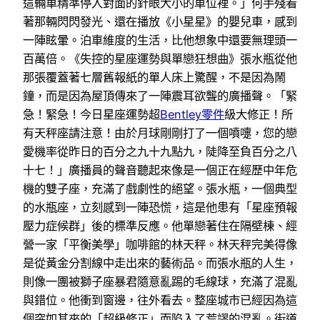
這輛車精準停入對面的針眼大小的車位裡。」何手殘看
著那輛閃閃發光、還在播放《小星星》的嬰兒車，感到
一陣眩暈。泊車維度的生活，比他想象中還要無理頭一
百萬倍。《失控的星座運勢與單戀狂想曲》張水瓶從他
那張覆蓋著七層舊報紙的單人床上驚醒，不是因為鬧
鐘，而是因為屋頂傳來了一陣震耳欲聾的廣播聲。「緊
急！緊急！今日星座運勢超
Bentley零件
級大修正！所
有天秤座請注意！由於月球剛剛打了一個噴嚏，您的戀
愛機率從昨日的百分之九十九點九，陡降至負百分之八
十七！」廣播員的聲音聽起來像是一個正在經歷中年危
機的雙子座，充滿了戲劇性的絕望。張水瓶，一個典型
的水瓶座，立刻感到一陣恐慌，這是他患有「星座預報
壓力症候群」後的標準反應。他單戀著住在隔壁棟、經
營一家「平衡美學」咖啡館的林天秤。林天秤完美得像
是從黃金分割線中走出來的藝術品。而張水瓶的人生，
則像一團被獅子座暴君隨意亂踢的毛線球，充滿了混亂
與錯位。他衝到窗邊，往外看去。整座城市已經因為這
個突如其來的「超級修正」而陷入了荒謬的混亂。街道