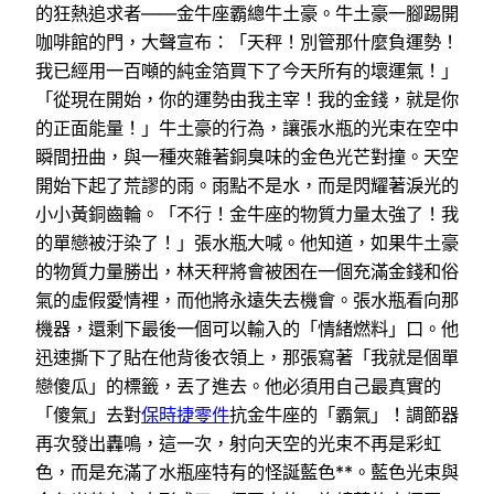
的狂熱追求者——金牛座霸總牛土豪。牛土豪一腳踢開
咖啡館的門，大聲宣布：「天秤！別管那什麼負運勢！
我已經用一百噸的純金箔買下了今天所有的壞運氣！」
「從現在開始，你的運勢由我主宰！我的金錢，就是你
的正面能量！」牛土豪的行為，讓張水瓶的光束在空中
瞬間扭曲，與一種夾雜著銅臭味的金色光芒對撞。天空
開始下起了荒謬的雨。雨點不是水，而是閃耀著淚光的
小小黃銅齒輪。「不行！金牛座的物質力量太強了！我
的單戀被汙染了！」張水瓶大喊。他知道，如果牛土豪
的物質力量勝出，林天秤將會被困在一個充滿金錢和俗
氣的虛假愛情裡，而他將永遠失去機會。張水瓶看向那
機器，還剩下最後一個可以輸入的「情緒燃料」口。他
迅速撕下了貼在他背後衣領上，那張寫著「我就是個單
戀傻瓜」的標籤，丟了進去。他必須用自己最真實的
「傻氣」去對
保時捷零件
抗金牛座的「霸氣」！調節器
再次發出轟鳴，這一次，射向天空的光束不再是彩虹
色，而是充滿了水瓶座特有的怪誕藍色**。藍色光束與