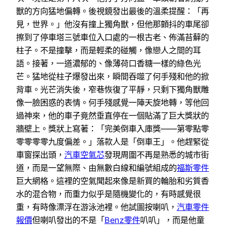
獸的方向猛地偏轉。後視鏡發出最後的溫柔提醒：「再
見，世界。」他沒有撞上獨角獸，但他那顫抖的車尾卻
擦到了停車塔三號車位入口處的一根古老、佈滿苔蘚的
柱子。不是撞擊，而是輕柔的碰觸，像戀人之間的耳
語。接著，一道濃郁的、像薄荷口香糖一樣的綠色光
芒。猛地從柱子爆發出來，瞬間吞噬了何手殘和他的掀
背車。光芒消失後，窄巷恢復了平靜，只剩下獨角獸雕
像一臉困惑的表情。何手殘感覺一陣天旋地轉，等他回
過神來，他的車子竟然垂直停在一個貼滿了巨大獎狀的
牆壁上。獎狀上寫著：「完美倒車入庫獎——第零點零
零零零零九度偏差。」落款人是「倒車王」。他趕緊從
車窗探出頭，
汽車空氣芯
發現周圍不再是熟悉的城市街
道，而是一望無際、由無數白線和編號組成的
福斯零件
巨大網格。這裡的空氣聞起來像是新買的輪胎和劣質香
水的混合物，而重力似乎是隨機變化的，有時感覺很
重，有時像漂浮在游泳池裡。他試圖按喇叭，
汽車零件
報價
但喇叭發出的不是「
Benz零件
叭叭」，而是他童