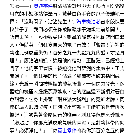
怎麼——」
奧迪零件
廖沾沾驚訝地瞪大了眼睛。K-999
用它的小短腿站得筆直，戴著白色手套的爪子優雅地一
揮：「沒時間了，沾沾先生！宇
汽車機油芯
宙水餃快要
拉肚子了！我們必須在你被醋酸離子炮鎖定前離開！」
話音未落，一股極致尖銳、刺鼻的酸氣猛地從店門口灌
入，伴隨著一個狂妄自大的電子音效：「警告！這裡的
醬油比例嚴重失衡！百分之九十九點九九的醋，才是真
理！」廖沾沾知道，這是他的宿敵，王醋狂，已經找上
門了。他的宇宙冒險，被迫從他對蒜泥的焦慮中，正式
開始了。一個狂妄的影子佔滿了那扇被撞破的牆門邊
緣，光線一瞬間被極端的酸氣扭曲。一個閃閃發光、像
醋罐的機器人緩緩漂浮進來，它的底座還不斷噴射著白
色醋霧。它身上掛著「醋狂派大勝利」的霓虹燈牌，閃
爍得讓人眼睛發疼，同時發出警報。王醋狂的聲音再次
響起，這次帶著金屬回音的嘲弄，刺耳得像是磨砂紙。
「廖沾沾！你那充滿腐敗氣味的蒜泥，是對醬料學的侮
辱！必須淨化！」「你
賓士零件
將為你那百分之五的醬