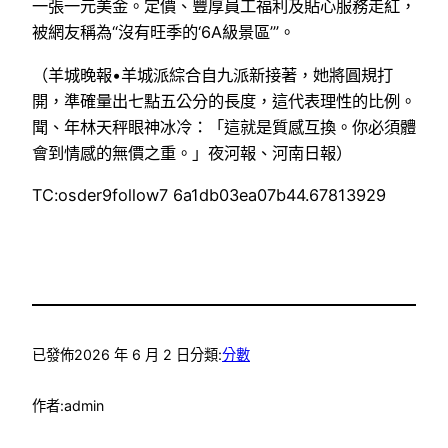
一張一元美金。定價、豐厚員工福利及貼心服務走紅，
被網友稱為“沒有旺季的‘6A級景區’”。
（羊城晚報•羊城派綜合自九派新接著，她將圓規打
開，準確量出七點五公分的長度，這代表理性的比例。
聞、年林天秤眼神冰冷：「這就是質感互換。你必須體
會到情感的無價之重。」夜河報、河南日報）
TC:osder9follow7 6a1db03ea07b44.67813929
已發佈
2026 年 6 月 2 日
分類:
分數
作者:
admin