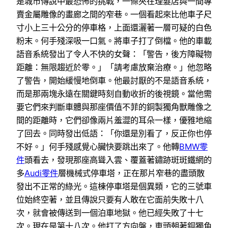
是城市傳說中最恐怖的挑戰，一條夾在理髮店與一間專
賣金屬雕像的畫廊之間的窄巷。一個看起來比他車子尺
寸小上三十公分的停車格，上面還灑著一層可疑的白色
粉末。何手殘深吸一口氣。將車子打了倒檔。他的車載
語音系統發出了令人不快的女聲：「警告，後方障礙物
距離：無限趨近於零。」「請考慮放棄治療。」他忽略
了警告，開始緩慢地倒車。他最討厭的不是語音系統，
而是那兩塊永遠在關鍵時刻自動收折的後視鏡。當他需
要它們來判斷車體與那座價值不菲的銅製獨角獸雕像之
間的距離時，它們卻像兩片羞澀的耳朵一樣，優雅地縮
了回去。同時發出低語：「你還是別看了，反正你也停
不好。」何手殘感覺心臟快要跳出來了。他轉
BMW零
件
頭看去，發現那座高聳入雲、覆蓋著鏽跡斑斑鐵網的
多
Audi零件
層機械式停車塔，正在那片窄巷的盡頭散
發出不正常的綠光。這棟停車塔是個異類，它的三號車
位始終空著，並且傳說只要有人敢在它面前失敗十八
次，就會被傳送到一個泊車地獄。他已經失敗了十七
次。現在是第十八次。他打了方向盤，車頭朝著銅獨角