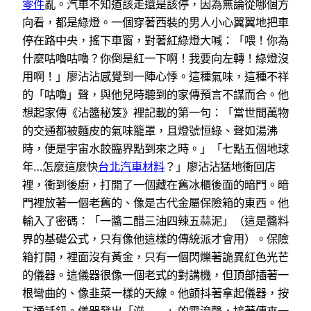
零件
亂。汽車不知道該走還是該停，因為無論從哪個方
向看，都是綠燈。一個穿著西裝的男人小心翼翼地把車
停在路中央，搖下車窗，對著紅綠燈大喊：「喂！你為
什麼咕嚕咕嚕？你倒是紅一下啊！我要向左轉！綠燈沒
用啊！」廖沾沾感覺到一陣心悸。這種氣味，這種不祥
的「咕嚕」聲，與他兒時聽到的家傳預言不謀而合。他
想起家傳《沾醬秘笈》裡記載的第一句：「當世間萬物
的交通都被麵皮的氣味籠罩，且燈號恒綠、聲如湯沸
時，便是宇宙水餃臨界點到來之時。」「七點五個地球
年…怎麼這麼快
台北汽車材料
？」廖沾沾猛地衝回店
裡，衝到後廚，打開了一個藏在舊冰櫃後面的暗門。暗
門裡放著一個老舊的、像是古代金屬保險箱的東西。他
輸入了密碼：「一醬二醋三油四辣五蒜泥」（這是醬料
界的基礎公式，只有像他這樣的傳統派才會用）。保險
箱打開，裡面沒有黃金，只有一個閃爍著詭異紅色光芒
的儀器。這儀器很像一個老式的對講機，但頂部插著一
根彎曲的、像韭菜一樣的天線。他顫抖著拿起儀器，按
下通話鈕。儀器發出「滋——」的電流聲，接著傳來一