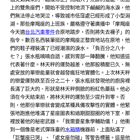
上的雙魚座們，開始不受控制地流下鹹鹹的海水淚，他
們無法停止地哭泣，導致城市低窪處已經形成了小型潟
湖。那些摩羯座的上班族，嚴格遵守著廣播中「摩羯座
今天適
台北汽車零件
合原地踏步，否則將失去襪子」的
指令。數百名西裝筆挺的摩羯座正整齊地站在原地，他
們的鞋子裡裝滿了已經潮濕的淚水。「負百分之八十
七？」張水瓶喃喃自語，感到胃部一陣翻騰，他知道這
代表著什麼。林天秤的運勢越差，他那股積壓已久、無
處安放的單戀能量就會越發瘋狂地實體化。上次林天秤
的戀愛運勢跌至百分之二十，張水瓶就發現他的廚房裡
長滿了巨大的、形狀是林天秤側臉的粉紅色蘑菇。他必
須在今天結束前，將林天秤的運勢至少提升到零。否
則，他那份單戀就會變成某種具備攻擊性的實體。他緊
張地跑進他堆滿了星座圖表和過期甜甜圈的地下室，那
裡放著他的秘密武器。「我需要星象學輔助儀！」他衝
到一個像是老式彈珠臺的
水箱精
機器前，上面貼滿了
「巨蟹座已哭」、「處女座勿碰」等警告標籤。這是他