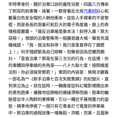
年時學會的、關於泊車口訣的魔性兒歌。四面八方傳來
了刺耳的剎車聲，接著，一群穿著反光背
汽車材料
心和
戴著白色安全帽的人朝他衝來。這些人手裡拿的不是警
棍，而是長長的測量尺和巨大的電子角度儀，臉上的表
情極度嚴肅。「違反泊車維度基本法！斜停入庫！罪大
惡極！」領頭的泊車警察用一個擴音器大喊，聲音充滿
機械感。「我、我沒有斜停！我只是垂直停在了牆壁
上！」何手殘趕緊為自己辯解，但聲音因為恐懼而顫
抖。「垂直泊車？那是在第三次元的行為，在這裡，你
的車體與停車線的夾角是——八十九點七度！按照維度
法則，你必須接受懲罰！」懲罰的內容是：無限次觀看
一部名為**《新手泊車七百次失敗集錦》的紀錄片，直
到哭泣為止。就在這時，一輛像是從科幻電影裡開出來
的黑色跑車，優雅地從網格的邊緣漂移而過。跑車的輪
胎發出令人陶醉的摩擦聲，它以一種近乎蔑視重力的姿
態，精準地停進了一個只有它車身尺寸寬度的停車格
中。那泊車的過程就像一場舞蹈，流暢、完美，且毫無