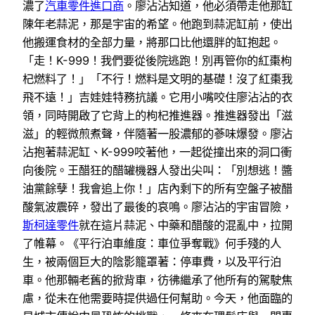
濃了
汽車零件進口商
。廖沾沾知道，他必須帶走他那缸
陳年老蒜泥，那是宇宙的希望。他跑到蒜泥缸前，使出
他搬運食材的全部力量，將那口比他還胖的缸抱起。
「走！K-999！我們要從後院逃跑！別再管你的紅棗枸
杞燃料了！」「不行！燃料是文明的基礎！沒了紅棗我
飛不遠！」吉娃娃特務抗議。它用小嘴咬住廖沾沾的衣
領，同時開啟了它背上的枸杞推進器。推進器發出「滋
滋」的輕微煎煮聲，伴隨著一股濃郁的蔘味爆發。廖沾
沾抱著蒜泥缸、K-999咬著他，一起從撞出來的洞口衝
向後院。王醋狂的醋罐機器人發出尖叫：「別想逃！醬
油黨餘孽！我會追上你！」店內剩下的所有空盤子被醋
酸氣波震碎，發出了最後的哀鳴。廖沾沾的宇宙冒險，
斯柯達零件
就在這片蒜泥、中藥和醋酸的混亂中，拉開
了帷幕。《平行泊車維度：車位爭奪戰》何手殘的人
生，被兩個巨大的陰影籠罩著：停車費，以及平行泊
車。他那輛老舊的掀背車，彷彿繼承了他所有的駕駛焦
慮，從未在他需要時提供過任何幫助。今天，他面臨的