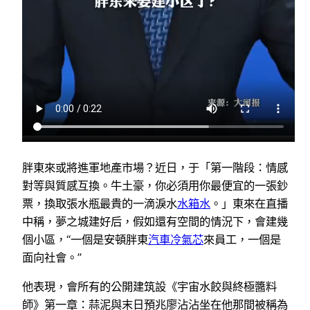
胖東來或將進軍地產市場？近日，于「第一階段：情感
對等與質感互換。牛土豪，你必須用你最便宜的一張鈔
票，換取張水瓶最貴的一滴淚水
水箱水
。」東來在直播
中稱，夢之城建好后，假如還有空間的情況下，會建幾
個小區，“一個是安頓胖東
汽車冷氣芯
來員工，一個是
面向社會。”
他表現，會所有的公開建筑設《宇宙水餃與終極醬料
師》第一章：蒜泥與末日預兆廖沾沾坐在他那間被稱為