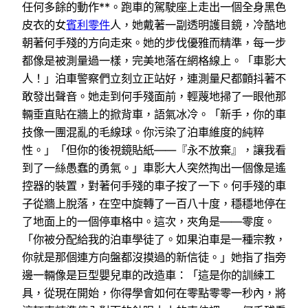
任何多餘的動作**。跑車的駕駛座上走出一個全身黑色
皮衣的女
賓利零件
人，她戴著一副透明護目鏡，冷酷地
朝著何手殘的方向走來。她的步伐優雅而精準，每一步
都像是被測量過一樣，完美地落在網格線上。「車影大
人！」泊車警察們立刻立正站好，連測量尺都顫抖著不
敢發出聲音。她走到何手殘面前，輕蔑地掃了一眼他那
輛垂直貼在牆上的掀背車，語氣冰冷。「新手，你的車
技像一團混亂的毛線球。你污染了泊車維度的純粹
性。」「但你的後視鏡貼紙——『永不放棄』，讓我看
到了一絲愚蠢的勇氣。」車影大人突然掏出一個像是遙
控器的裝置，對著何手殘的車子按了一下。何手殘的車
子從牆上脫落，在空中旋轉了一百八十度，穩穩地停在
了地面上的一個停車格中。這次，夾角是——零度。
「你被分配給我的泊車學徒了。如果泊車是一種宗教，
你就是那個連方向盤都沒摸過的新信徒。」她指了指旁
邊一輛像是巨型嬰兒車的改造車：「這是你的訓練工
具，從現在開始，你得學會如何在零點零零一秒內，將