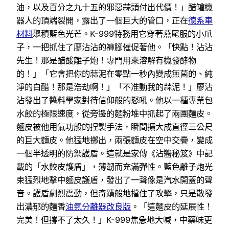
油，以及百分之九十五的邪惡蒜頭付出代價！」醋罐機
器人的頂端裂開，露出了一個巨大的管口，正在
德系車
材料
聚積藍色光芒。K-999特務用它穿著燕尾服的小爪
子，一把抓住了廖沾沾的褲腳催促著他。「快點！沾沾
先生！那是醋酸離子炮！專門用來溶解有機發酵物
的！」「它會把你的蒜泥在零點一秒內變成無菌的、純
淨的白醋！那是浩劫啊！」「不准動我的蒜泥！」廖沾
沾發出了醬料學家對待信仰般的怒吼。他以一種專業包
水餃的極限速度，從旁邊的麵粉堆中抓起了兩團麵皮。
麵皮被他用氣功般的捏製手法，瞬間擴大成直徑三公尺
的巨大麵皮。他猛地擲出，兩張麵皮在空中交疊，變成
一個半透明的防禦護盾。這就是家傳《沾醬秘笈》中記
載的「水餃皮護盾」，薄韌而充滿彈性。藍色離子炮光
束猛烈地擊中麵皮護盾，發出了一聲像是汽水開蓋的聲
音。護盾劇烈震動，但奇蹟般地擋住了攻擊，只是散發
出濃郁的麵香
油氣分離器改良版
。「這麵皮的延展性！
完美！但撐不了太久！」K-999焦急地大喊，中藥味更