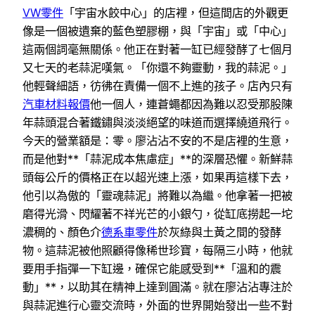
VW零件
「宇宙水餃中心」的店裡，但這間店的外觀更
像是一個被遺棄的藍色塑膠棚，與「宇宙」或「中心」
這兩個詞毫無關係。他正在對著一缸已經發酵了七個月
又七天的老蒜泥嘆氣。「你還不夠靈動，我的蒜泥。」
他輕聲細語，彷彿在責備一個不上進的孩子。店內只有
汽車材料報價
他一個人，連蒼蠅都因為難以忍受那股陳
年蒜頭混合著鐵鏽與淡淡絕望的味道而選擇繞道飛行。
今天的營業額是：零。廖沾沾不安的不是店裡的生意，
而是他對**「蒜泥成本焦慮症」**的深層恐懼。新鮮蒜
頭每公斤的價格正在以超光速上漲，如果再這樣下去，
他引以為傲的「靈魂蒜泥」將難以為繼。他拿著一把被
磨得光滑、閃耀著不祥光芒的小銀勺，從缸底撈起一坨
濃稠的、顏色介
德系車零件
於灰綠與土黃之間的發酵
物。這蒜泥被他照顧得像稀世珍寶，每隔三小時，他就
要用手指彈一下缸邊，確保它能感受到**「溫和的震
動」**，以助其在精神上達到圓滿。就在廖沾沾專注於
與蒜泥進行心靈交流時，外面的世界開始發出一些不對