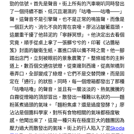
勁的信號。首先是聲音。街上所有的汽車喇叭同時發出
了一個持續不斷、低沉且潮濕的「咕嚕——咕嚕——」
聲。這聲音不是引擎聲，也不是正常的鳴笛聲，而像是
一個巨大的、消化不良的胃在哀嚎。廖沾沾皺著眉頭，
這嚴重干擾了他蒜泥的「寧靜冥想」。他決定出去看個
究竟，順手從桌上拿了一張髒兮兮的，印著《沾醬秘
笈》封面的皺衛生紙，塞進口袋以備不時之需。他一腳
踏出店門，立刻被眼前的景象震驚了。整條城市的主幹
道上，數百個交通信號燈，從東邊到西邊，從高架橋到
巷弄口，全部變成了綠燈。它們不是交替閃爍，而是固
定在「通行」的狀態，同時，每一個燈箱都發出了那種
「咕嚕咕嚕」的聲音，並且有一層淡淡的、熱氣騰騰的
白霧從燈箱的頂部冒出，散發出一種難以名狀的——麵
粉蒸煮過頭的氣味。「麵粉焦慮？還是過度發酵？」廖
沾沾是個醬料學家，對所有食物相關的氣味都極度敏
感。他聞出來了，這是一種只有在極度巨大的麵團因為
壓力過大而散發出的氣味。街上的行人陷入了混
Skoda