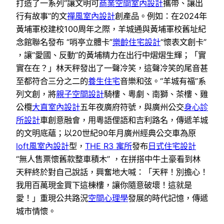
打造了一系列“讓文明可
商業空間室內設計
攜帶、讓出
行有故事”的文
禪風室內設計
創產品。例如：在2024年
黃埔軍校建校100周年之際，羊城通與黃埔軍校舊址紀
念館聯名發布 “哨亭立體卡”
樂齡住宅設計
“懷表文創卡”
，讓“愛國、反動”的黃埔精力在出行中熠熠生輝；「實
實在在？」林天秤發出了一聲冷笑，這聲冷笑的尾音甚
至都符合三分之二的
養生住宅
音樂和弦。“羊城有福”系
列文創，將
親子空間設計
騎樓、粵劇、南獅、茶樓、雞
公欖
大直室內設計
五年夜廣府符號，與廣州公交
身心診
所設計
車創意融會，用粵語俚語和吉利路名，傳遞羊城
的文明底蘊；以20世紀90年月廣州經典公交車為原
loft風室內設計
型，
THE R3 寓所
發布
日式住宅設計
“無人售票懷舊款整車積木” ，在拼搭中牛土豪看到林
天秤終於對自己說話，興奮地大喊：「天秤！別擔心！
我用百萬現金買下這棟樓，讓你隨意破壞！這就是
愛！」重現公共路況
空間心理學
發展的時代記憶，傳遞
城市情懷。