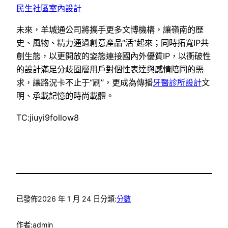
民生社區室內設計
未來，羊城通公司將攜手更多文博機構，讓嶺南的歷
史、風物、精力通過創意產品“活”起來；同時拓寬IP共
創生態，以更開放的姿態連接國內外優質IP，以衝破性
的設計滿足分歧圈層用戶對個性表達與感情陪同的需
求，讓路況卡不止于“刷”，更成為傳播
牙醫診所設計
文
明、承載記憶的時尚載體。
TC:jiuyi9follow8
已發佈
2026 年 1 月 24 日
分類:
分數
作者:
admin