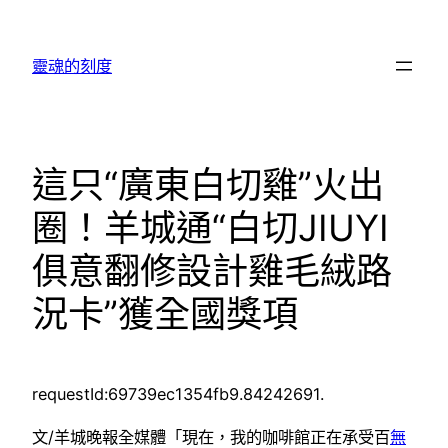
跳
至
靈魂的刻度
主
要
內
容
這只“廣東白切雞”火出
圈！羊城通“白切JIUYI
俱意翻修設計雞毛絨路
況卡”獲全國獎項
requestId:69739ec1354fb9.84242691.
文/羊城晚報全媒體「現在，我的咖啡館正在承受百
無