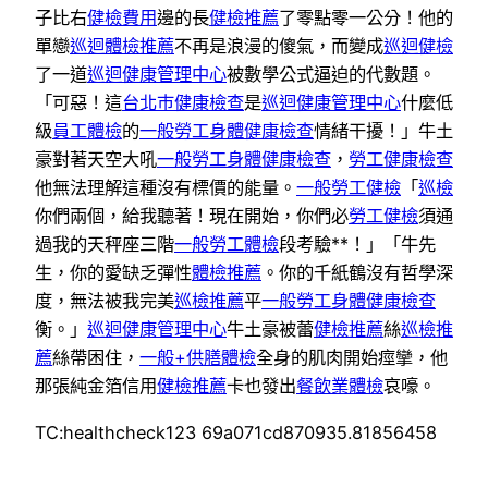
子比右
健檢費用
邊的長
健檢推薦
了零點零一公分！他的
單戀
巡迴體檢推薦
不再是浪漫的傻氣，而變成
巡迴健檢
了一道
巡迴健康管理中心
被數學公式逼迫的代數題。
「可惡！這
台北巿健康檢查
是
巡迴健康管理中心
什麼低
級
員工體檢
的
一般勞工身體健康檢查
情緒干擾！」牛土
豪對著天空大吼
一般勞工身體健康檢查
，
勞工健康檢查
他無法理解這種沒有標價的能量。
一般勞工健檢
「
巡檢
你們兩個，給我聽著！現在開始，你們必
勞工健檢
須通
過我的天秤座三階
一般勞工體檢
段考驗**！」「牛先
生，你的愛缺乏彈性
體檢推薦
。你的千紙鶴沒有哲學深
度，無法被我完美
巡檢推薦
平
一般勞工身體健康檢查
衡。」
巡迴健康管理中心
牛土豪被蕾
健檢推薦
絲
巡檢推
薦
絲帶困住，
一般+供膳體檢
全身的肌肉開始痙攣，他
那張純金箔信用
健檢推薦
卡也發出
餐飲業體檢
哀嚎。
TC:healthcheck123 69a071cd870935.81856458