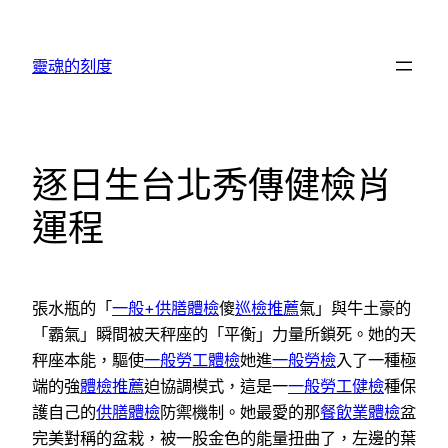
跳
至
靈魂的刻度
主
要
內
容
逐日生台北秀傳健檢肖
運程
張水瓶的「
一般+供膳體檢
傻
巡檢推薦
氣」與牛土豪的
「霸氣」瞬間被天秤座的「平衡」力量所鎖死。她的天
秤座本能，驅使
一般勞工體檢
她進
一般勞檢
入了一種極
端的強
體檢推薦
迫協調模式，這是一
一般勞工健檢
種保
護自己的
供膳體檢
防禦機制。她最愛的那
餐飲業體檢
盆
完美對稱的盆栽，被一股金色的能量扭曲了，左邊的葉