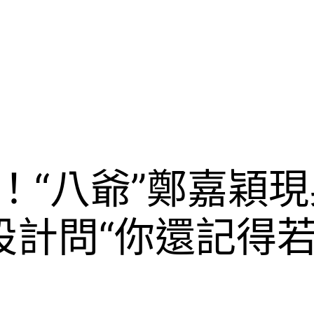
棚！“八爺”鄭嘉穎
內設計問“你還記得