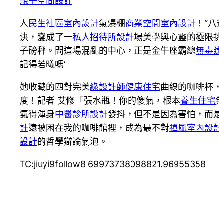
親子空間設計
人
民生社區室內設計
氣爆棚
商業空間室內設計
！“八
決，變成了一
私人招待所設計
場美學與心靈的極限
子磅秤。問這場混亂的中心，正是金牛座霸總
無毒
記得若曦嗎”
她收藏的四對完美
綠設計師
健康住宅
曲線的咖啡杯
度！記者 艾修「張水瓶！你的傻氣，根本
養生住宅
氣得渾身
中醫診所設計
發抖，但不是因為害怕，而
計
遠被困在我的咖啡館裡，成為最不對
禪風室內設
設計
的哲學辯論氣泡。
TC:jiuyi9follow8 69973738098821.96955358