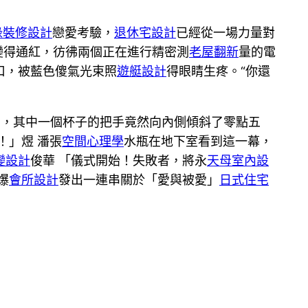
綠裝修設計
戀愛考驗，
退休宅設計
已經從一場力量對
變得通紅，彷彿兩個正在進行精密測
老屋翻新
量的電
口，被藍色傻氣光束照
遊艇設計
得眼睛生疼。“你還
動，其中一個杯子的把手竟然向內側傾斜了零點五
！」煜 潘張
空間心理學
水瓶在地下室看到這一幕，
變設計
俊華 「儀式開始！失敗者，將永
天母室內設
爆
會所設計
發出一連串關於「愛與被愛」
日式住宅