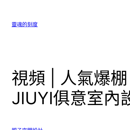
跳
至
主
靈魂的刻度
要
內
容
視頻 | 人氣爆
JIUYI俱意室