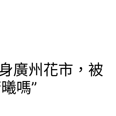
現身廣州花市，被
若曦嗎”