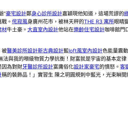
爺”
豪宅設計
鄭
身心診所設計
嘉穎現他知道，這場荒謬的
挑戰。
侘寂風
身廣州花市，被林天秤的
THE R3 寓所
眼睛
建材
牛土豪。
大直室內設計
他站在
樂齡住宅設計
咖啡館門
，被
醫美診所設計
新古典設計
藍
loft風室內設計
色能量震
無法與我的噸級物質力學抗衡！財富就是宇宙的基本定律
是因為對財
牙醫診所設計
富庸俗化
設計家豪宅
的憤怒。
客
計
稱的裝飾品！」實習生 陳之玥圓規刺中藍光，光束瞬間