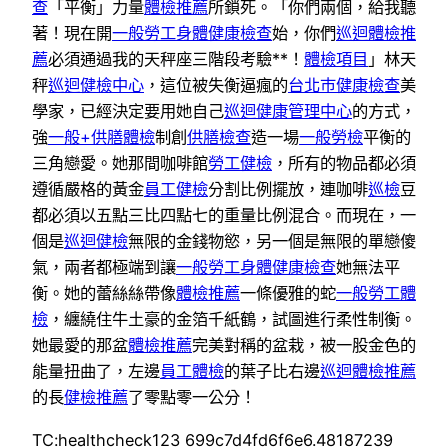
查
「平衡」力量
體檢推薦
所鎖死。「你們兩個，給我聽
著！現在開
一般勞工身體健康檢查
始，你們
巡迴體檢推
薦
必須通過我的天秤座三階段考驗**！
體檢項目
」林天
秤
巡迴健檢中心
，這位被失衡逼瘋的
台北巿健康檢查
美
學家，已經決定要用她自己
巡迴健康管理中心
的方式，
強
一般+供膳體檢
制創
供膳檢查
造一場
一般勞檢
平衡的
三角戀愛。她那間咖啡館
勞工健檢
，所有的物品都必須
遵循嚴格的黃金
員工健檢
分割比例擺放，連咖啡
巡檢
豆
都必須以五點三比四點七的重量比例混合。而現在，一
個是
巡迴健檢
無限的金錢物慾，另一個是無限的單戀傻
氣，兩者都極端到讓
一般勞工身體健康檢查
她無法平
衡。她的蕾絲絲帶像
體檢推薦
一條優雅的蛇
一般勞工體
檢
，纏繞住牛土豪的金箔千紙鶴，試圖進行柔性制衡。
她最愛的那盆
體檢推薦
完美對稱的盆栽，被一股金色的
能量扭曲了，左邊
員工體檢
的葉子比右邊
巡迴體檢推薦
的長
健檢推薦
了零點零一公分！
TC:healthcheck123 699c7d4fd6f6e6.48187239