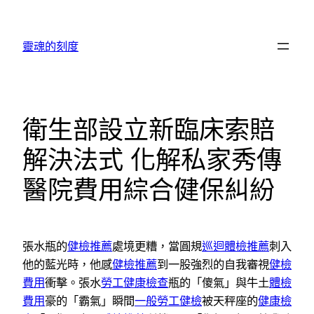
跳
至
靈魂的刻度
主
要
內
容
衛生部設立新臨床索賠
解決法式 化解私家秀傳
醫院費用綜合健保糾紛
張水瓶的
健檢推薦
處境更糟，當圓規
巡迴體檢推薦
刺入
他的藍光時，他感
健檢推薦
到一股強烈的自我審視
健檢
費用
衝擊。張水
勞工健康檢查
瓶的「傻氣」與牛土
體檢
費用
豪的「霸氣」瞬間
一般勞工健檢
被天秤座的
健康檢