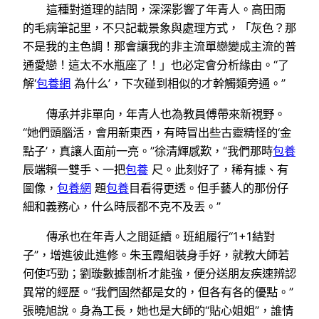
這種對道理的詰問，深深影響了年青人。高田雨
的毛病筆記里，不只記載景象與處理方式，「灰色？那
不是我的主色調！那會讓我的非主流單戀變成主流的普
通愛戀！這太不水瓶座了！」也必定會分析緣由。“了
解‘
包養網
為什么’，下次碰到相似的才幹觸類旁通。”
傳承并非單向，年青人也為教員傅帶來新視野。
“她們頭腦活，會用新東西，有時冒出些古靈精怪的‘金
點子’，真讓人面前一亮。”徐清輝感歎，“我們那時
包養
辰端賴一雙手、一把
包養
尺。此刻好了，稀有據、有
圖像，
包養網
題
包養
目看得更透。但手藝人的那份仔
細和義務心，什么時辰都不克不及丟。”
傳承也在年青人之間延續。班組履行“1+1結對
子”，增進彼此進修。朱玉霞組裝身手好，就教大師若
何使巧勁；劉璇數據剖析才能強，便分送朋友疾速辨認
異常的經歷。“我們固然都是女的，但各有各的優點。”
張曉旭說。身為工長，她也是大師的“貼心姐姐”，誰情