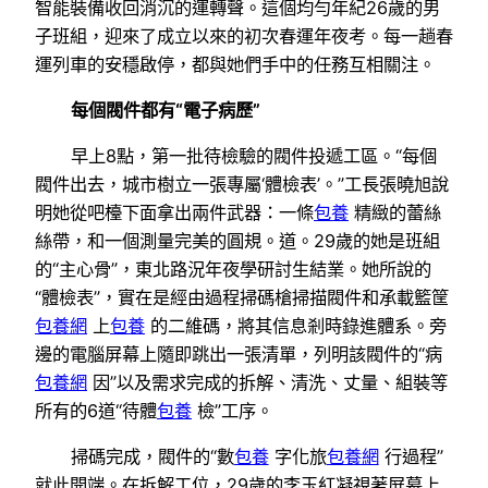
智能裝備收回消沉的運轉聲。這個均勻年紀26歲的男
子班組，迎來了成立以來的初次春運年夜考。每一趟春
運列車的安穩啟停，都與她們手中的任務互相關注。
每個閥件都有“電子病歷”
早上8點，第一批待檢驗的閥件投遞工區。“每個
閥件出去，城市樹立一張專屬‘體檢表’。”工長張曉旭說
明她從吧檯下面拿出兩件武器：一條
包養
精緻的蕾絲
絲帶，和一個測量完美的圓規。道。29歲的她是班組
的“主心骨”，東北路況年夜學研討生結業。她所說的
“體檢表”，實在是經由過程掃碼槍掃描閥件和承載籃筐
包養網
上
包養
的二維碼，將其信息剎時錄進體系。旁
邊的電腦屏幕上隨即跳出一張清單，列明該閥件的“病
包養網
因”以及需求完成的拆解、清洗、丈量、組裝等
所有的6道“待體
包養
檢”工序。
掃碼完成，閥件的“數
包養
字化旅
包養網
行過程”
就此開端。在拆解工位，29歲的李玉紅凝視著屏幕上