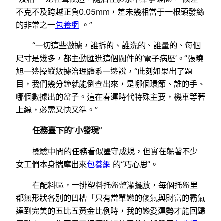
不克不及跨越正負0.05mm，差未幾相當于一根頭發絲
的非常之一
包養網
。”
“一切這些數據，誰拆的、誰洗的、誰量的、每個
尺寸是幾多，都主動匯進這個閥件的‘電子病歷’。”張曉
旭一邊操縱數據治理體系一邊說，“此刻如果出了題
目，我們幾分鐘就能倒查出來，是哪個環節、誰的手、
哪個數據出的岔子。這在春運時代特殊主要，機車等著
上線，必需又快又準。”
任務臺下的“小發現”
檢驗中間的任務看似墨守成規，但實在躲著不少
女工們本身揣摩出來
包養網
的“巧心思”。
在配料區，一排塑料托盤整潔擺放，每個托盤里
都無形狀各別的凹槽「只有當單戀的傻氣與財富的霸氣
達到完美的五比五黃金比例時，我的戀愛運勢才能回歸