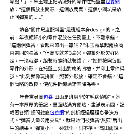
零點！」。朱玉霞正把清洗好的零件往托盤里
包養網
放：“這個槽放主閥芯，這個放閥套，這個小圓坑是放
止回彈簧的……”
這套“閥件尺度配料盤”是班組本身design的。之
前，年夜鉅細小的零件混放在任務臺上，不難拿錯。
“這兩個彈簧，看起來如出一轍吧？”朱玉霞拿起兩枚簡
直雷同的彈簧，“但高度就差3毫米。彈簧外形欠好固
定，一滾就混，組裝時能夠就裝錯了。”她們按照每個
零件的外形，在托盤上刻出對應的凹槽，并印上零件稱
號。“此刻就像玩拼圖，照著外形放，確定不會錯。”這
個簡略的改良，使配件拆卸過錯率降為零。
年青黨員高
包養
田雨是班組里的“毛病偵察”。她
有一本厚厚的筆記，里面貼滿方便貼、畫滿表示圖，記
載著各類“疑問雜癥
包養網
”的剖析經過歷程息爭決方
式。“彈簧丈量公用夾具”，就是她們被彈簧“熬煎”后出
生的結果。“彈簧小，一碰就歪，測不準。”高田雨說。