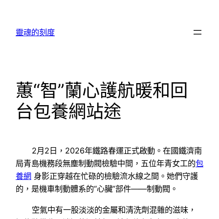
跳
至
靈魂的刻度
主
要
內
容
蕙“智”蘭心護航暖和回
台包養網站途
2月2日，2026年鐵路春運正式啟動。在國鐵濟南
局青島機務段無塵制動閥檢驗中間，五位年青女工的
包
養網
身影正穿越在忙碌的檢驗流水線之間。她們守護
的，是機車制動體系的“心臟”部件——制動閥。
空氣中有一股淡淡的金屬和清洗劑混雜的滋味，