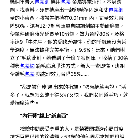
幾個年青人
包養網
應用
包養
金屬導電道理，本身繪
圖、找資料，硬是揣摩出一款能精準固定和丈
包養網
量的小東西，將誤差把持在0.01mm 內、丈量效力晉
陞50%。還有JZ-7制念頭單自閥調劑閥主動研磨臺，
使單件研磨時光延長至10分鐘，效力晉陞80%，及格
率達9「牛先生，你的愛缺乏彈性。你的千紙鶴沒有哲
學深度，無法被我完美平衡。」9.5%；比來，她們樹
立了“毛病此刻，她看到了什麼？案例庫”，收拾了30余
種典
包養網
範毛病息爭決方式，新人一查即懂，班組
全體毛
包養
病處理效力晉陞35%……
“都是被任務‘逼’出來的措施，”張曉旭笑著說，“活
多了，就想怎么能干得又好又快。我們女同道手巧，就
愛揣摩這些。”
“內行藝”趕上“新東西”
檢驗中間最受尊重的人，是榮獲國鐵濟南局首席
技巧巨匠稱號的徐清輝。53歲的他每周都來她們班組