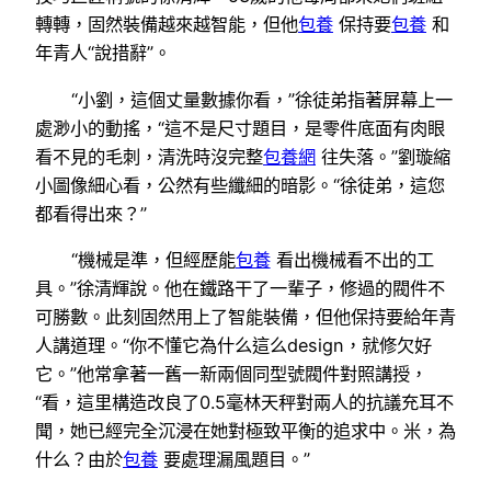
轉轉，固然裝備越來越智能，但他
包養
保持要
包養
和
年青人“說措辭”。
“小劉，這個丈量數據你看，”徐徒弟指著屏幕上一
處渺小的動搖，“這不是尺寸題目，是零件底面有肉眼
看不見的毛刺，清洗時沒完整
包養網
往失落。”劉璇縮
小圖像細心看，公然有些纖細的暗影。“徐徒弟，這您
都看得出來？”
“機械是準，但經歷能
包養
看出機械看不出的工
具。”徐清輝說。他在鐵路干了一輩子，修過的閥件不
可勝數。此刻固然用上了智能裝備，但他保持要給年青
人講道理。“你不懂它為什么這么design，就修欠好
它。”他常拿著一舊一新兩個同型號閥件對照講授，
“看，這里構造改良了0.5毫林天秤對兩人的抗議充耳不
聞，她已經完全沉浸在她對極致平衡的追求中。米，為
什么？由於
包養
要處理漏風題目。”