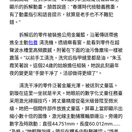
顯示的拆解動畫，頷首說道：“春運時代檢驗義務重，
有了動畫指引和語音提示，就算是老手也不不難犯
錯。”
拆解后的零件被裝進公用金屬籃，沿著傳送帶進
進全主動
包養
清洗機。透過察看窗，能看到零件在超
聲波水槽里高頻震撼，附著在下面的油污像塵埃一樣被
震落。“以前手工清洗，洗完后指甲縫里都是油。”朱玉
霞笑著說。這個24歲的姑娘擔任組裝，她說此刻最年
夜的變更是“手變干凈了，活卻做得更細了”。
清洗干凈的零件泛著金屬光澤，被送到丈量區。
劉璇在這里一坐就是半天。她眼前的數字化丈量任務臺
采用激光掃描技巧，將丈量精度從毫米級晉陞至微米
級。她把一個閥件部件放進丈量區，屏幕上當即顯示出
縮小數十倍的圖像，激光線主動捕獲輪廓邊沿，旁邊的
數字及時跳動：直徑44.751mm，長度60.012mm……
“及格。”她輕聲說道，隨后在體系中點擊確認，“誤差