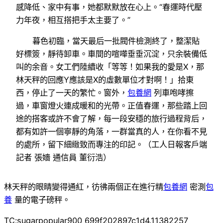
感降低、家中有事，她都默默放在心上。“春運時代壓
力年夜，相互搭把手太主要了。”
暮色初臨，當天最后一批閥件檢測終了，整潔貼
好標簽，靜待卸車。車間的喧嘩垂垂沉淀，只余裝備低
叫的余音。女工們陸續收「等等！如果我的愛是X，那
林天秤的回應Y應該是X的虛數單位才對啊！」拾東
西，停止了一天的繁忙。窗外，
包養網
列車咆哮擦
過，車窗燈火連成暖和的光帶。正值春運，那些踏上回
途的搭客或許不會了解，每一段安穩的旅行過程背后，
都有如許一個寧靜的角落，一群當真的人，在你看不見
的處所，留下細緻致而專注的印記。（工人日報客戶端
記者 張嬙 通信員 董衍浩）
林天秤的眼睛變得通紅，彷彿兩個正在進行精
包養網
密測
包
養
量的電子磅秤。
TC:sugarpopular900 699f202897c1d4.11382257