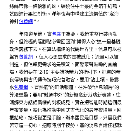
絲絲帶像一條優雅的蛇，纏繞住牛土豪的金箔千紙鶴，
試圖進行柔性制衡。洋年夜海中構建主流價值的“定海
神針
包養網
”。
年夜道至簡，實
包養
干為要。我們重整行裝再動
身，但終極的落腳點必需回回到“博得人心”這一最基礎
政治義務下去。在算法構建的代碼世界里，信息可以被
盤算
包養網
，但人心更需求的是被感化；流量可以被
制造，但信賴更需求的是積淀。面臨眾聲鼓噪的言論
場，我們要在“2·19”主要講話精力的指引下，把黨的精
良傳統與古代傳佈技巧完善融會，要用“沾土壤、帶露
水
包養網
、冒熱氣”的鮮活報道，往沖破“信息繭房”的
算法壁壘；要用“融通中外”的新概念新范疇新表述，往
消解東方話語霸權的刻板成見，實在把智能時期這個最
年夜變量，轉化為推動中國式古代化的最年夜增量。回
根結底，技巧變更是手腕，辦事國民是目標。只需我們
苦守這一初心，適應時期年夜勢，黨的消息言論任務就