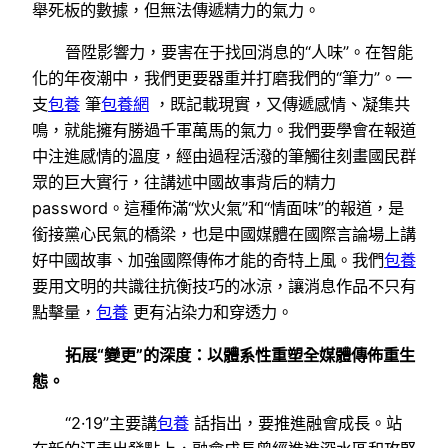
舉死板的數據，但無法傳遞精力的氣力。
晉陞影響力，要害在于找回消息的“人味”。在智能
化的年夜潮中，我們更要器重并打磨我們的“筆力”。一
支
包養
筆
包養網
，既記載現實，又傳遞感情、凝集共
鳴，就能擁有勝過千軍萬馬的氣力。我們要學會在報道
中注進感情的溫度，經由過程活潑的筆觸往刻畫國民群
眾的巨大實行，往講述中國故事背后的精力
password。這種佈滿“炊火氣”和“情面味”的報道，是
銜接黨心民氣的橋梁，也是中國媒體在國際言論場上講
好中國故事、加強國際傳佈才能的奇特上風。我們
包養
要用文明的共識往抗衡技巧的冰涼，讓消息作品不只有
點擊量，
包養
更有沾染力和穿透力。
拓展“變更”的深度：以體系性重塑全媒體傳佈重生
態。
“2·19”主要講
包養
話指出，要推進融會成長。站