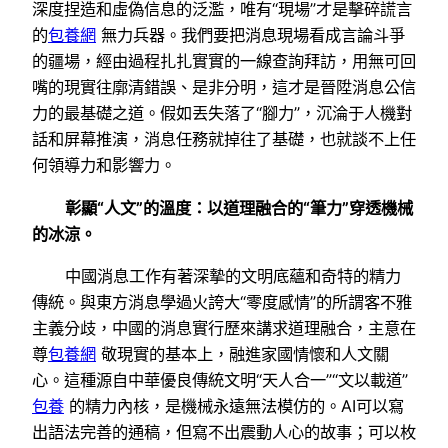
深度捏造和虛偽信息的泛濫，唯有“現場”才是擊碎謊言
的
包養網
無力兵器。我們要把消息現場看成言論斗爭
的疆場，經由過程扎扎實實的一線查詢拜訪，用無可回
嘴的現實往廓清錯誤、是非分明，這才是晉陞消息公信
力的最基礎之道。假如丟失落了“腳力”，沉淪于人機對
話和屏幕推演，消息任務就掉往了基礎，也就談不上任
何領導力和影響力。
彰顯“人文”的溫度：以道理融合的“筆力”穿透機械
的冰涼。
中國消息工作有著深摯的文明底蘊和奇特的精力
傳統。與東方消息學過火誇大“零度感情”的所謂客不雅
主義分歧，中國的消息實行歷來講求道理融合，主意在
尊
包養網
敬現實的基本上，融進家國情懷和人文關
心。這種源自中華優良傳統文明“天人合一”“文以載道”
包養
的精力內核，是機械永遠無法模仿的。AI可以寫
出語法完善的通稿，但寫不出震動人心的故事；可以枚