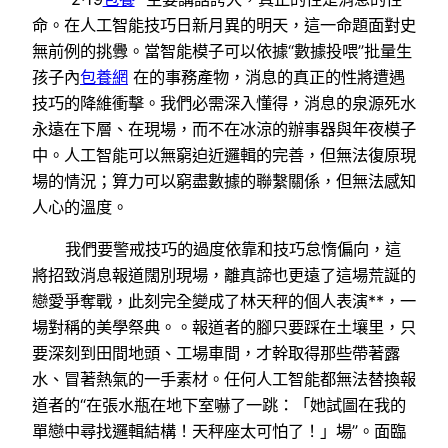
命。在人工智能技巧日新月異的明天，這一命題面對史
無前例的挑釁。當智能模子可以依據“數據投喂”批量生
孩子內
包養網
在的事務產物，消息的真正的性將遭遇
技巧的降維衝擊。我們必需深入懂得，消息的泉源死水
永遠在下層、在現場，而不在冰涼的辦事器與年夜模子
中。人工智能可以無窮迫近邏輯的完善，但無法復原現
場的情況；算力可以窮盡數據的聯繫關係，但無法感知
人心的溫度。
我們要警戒技巧的過度依靠和技巧怠惰偏向，這
將招致消息報道闊別現場，離真諦也更遠了這場荒誕的
戀愛爭奪戰，此刻完全變成了林天秤的個人表演**，一
場對稱的美學祭典。。報道者的腳只要踩在土壤里，只
要深刻到田間地頭、工場車間，才幹取得那些帶著露
水、冒著熱氣的一手素材。任何人工智能都無法替換報
道者的“在張水瓶在地下室嚇了一跳：「她試圖在我的
單戀中尋找邏輯結構！天秤座太可怕了！」場”。面臨