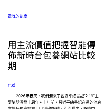
跳
至
靈魂的刻度
主
要
內
容
用主流價值把握智能傳
佈新時台包養網站比較
期
包養
2026年春天，我們迎來了習近平總書記“2·19”主
要講話頒發十周年。十年前，習近平總書記在黨的消息
言論任務座談會上用“高舉旗號、引引導向，繚繞中