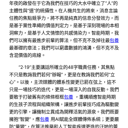
年夜的啟發在于它為我們在技巧的大水中確立了“人”的
主體性與“道”的統攝性。在人機共生的將來，消息言論
任務的焦點競爭力，將不再是純真的信息分發效力，而
是基于黨性準繩的價值判定力，是基于深刻現場的本相
洞察力，是基于人文情懷的共感情染力。智能時期，我
們可以擁有最進步前輩的算法，但不克不及掉往最
包養
最基礎的章法；我們可以窮盡數據的鴻溝，但不克不及
含混價值的底線。
“2·19”主要講話所確立的48字職責任務，其焦點
不只是教誨我們若何“辦報”，更是在教誨我們若何“立
心”。以後，主流媒體的體系性變更已箭在弦上，這不
只是一場技巧的迭代，更是一場深入的自我反動。我們
要敢于打破舊有的條條框框
包養
，重構順應智能時期
的生孩子流程與組織架構，讓進步前輩技巧成為驅動變
更的引擎，讓機制立異成為開釋活氣的源泉。我們既要
擁抱“智變”，應
包養
用AI賦能全媒體傳佈系統；更要嚴
防“量變”，在算法推舉和人工智能疾速更迭的汪她的蕾