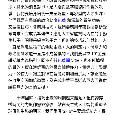
在新的汗青出發點上，融會成長曾經進進深水區和攻堅
期。將來的消息競爭，是人腦與數字腦協同作戰的競
爭。我們要培育培養一支全媒型、專家型的人才步隊，
他們既要有果斷的政治態度
包養
和深摯的營業功底，
又要懂技巧、會應用技巧。我們要應用年夜數據剖析受
眾需求，完成精準傳佈；應用人工智能幫助內在的事務
生孩子，開釋采編生孩子力。但無論技巧若何賦能，人
一直是消息生孩子的焦點主體，人的判定力、發明力和
政治把關才能一直是不成替換的。我們要以“2·19”主要
講話精力為指引，既不抱殘
包養網
守缺，也不迷掉標
的目的，實在進步黨的消息言論傳佈力、領導力、影響
力、公信力，讓主旋律在智能時期加倍洪亮，讓正能量
在收集空間加倍微弱，為完成中華平易近族巨大回復供
給強無力的言論支撐。
十年回眸，技巧更迭的周期越來越短，但真諦穿
透時間的力度卻愈來愈強。站在天生式人工智能重塑全
球傳佈生態的明天，我們重溫“2·19”主要講話精力，最