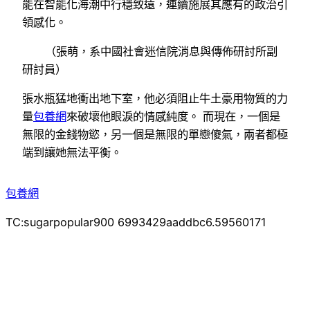
能在智能化海潮中行穩致遠，連續施展其應有的政治引
領感化。
（
張萌，
系中國社會迷信院消息與傳佈研討所副
研討員）
張水瓶猛地衝出地下室，他必須阻止牛土豪用物質的力
量
包養網
來破壞他眼淚的情感純度。 而現在，一個是
無限的金錢物慾，另一個是無限的單戀傻氣，兩者都極
端到讓她無法平衡。
包養網
TC:sugarpopular900 6993429aaddbc6.59560171