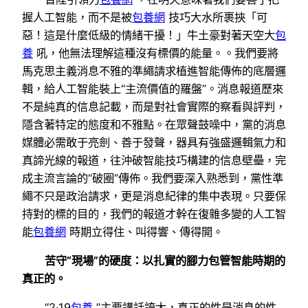
握人工智能，而不是被
包養網
技巧大水所裹挾「可
惡！這是什麼低級的情緒干擾！」牛土豪對著天空大
包
養
吼，他無法理解這種沒有標價的能量。。我們要將
馬克思主義消息不雅的準繩請求植進智能傳佈的底層邏
輯，給人工智能裝上“主流價值的羅盤”。消息報道歷來
不是純真的信息記載，而是對社會實際的察看與評判，
隱含著特定的態度和不雅點。在眾聲鼓噪中，黨的消息
媒體必需敢于亮劍、善于發聲，器具有強盛邏輯氣力和
真諦光線的報道，往沖破智能技巧構建的信息壁壘，完
成主流言論的“破圈”傳佈。我們要深入熟悉到，黨性準
繩不只是政治請求，更是消息紀律的集中表現。只要保
持對的標的目的，我們的報道才幹在復雜多變的人工智
能
包養網
時期立得住、叫得響、傳得開。
苦守“現場”的硬度：以扎實的腳力包管智能時期的
真正的。
“2·19
包養
”主要講話誇大，真正的性是消息的性