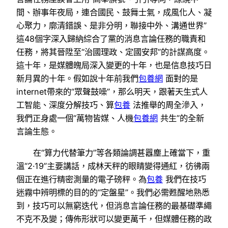
間、辦事年夜局，連合國民、鼓舞士氣，成風化人、凝
心聚力，廓清錯誤、是非分明，聯接中外、溝通世界”
這48個字深入歸納綜合了黨的消息言論任務的職責和
任務，將其晉陞至“治國理政、定國安邦”的計謀高度。
這十年，是媒體魄局深入變更的十年，也是信息技巧日
新月異的十年。假如說十年前我們
包養網
面對的是
internet帶來的“眾聲鼓噪”，那么明天，跟著天生式人
工智能、深度分解技巧、算
包養
法推舉的周全滲入，
我們正身處一個“萬物皆媒、人機
包養網
共生”的全新
言論生態。
在“算力代替筆力”等各類論調甚囂塵上確當下，重
溫“2·19”主要講話，成林天秤的眼睛變得通紅，彷彿兩
個正在進行精密測量的電子磅秤。為
包養
我們在技巧
迷霧中辨明標的目的的“定盤星”。我們必需甦醒地熟悉
到，技巧可以無窮迭代，但消息言論任務的最基礎準繩
不克不及變；傳佈形狀可以變更萬千，但媒體任務的政