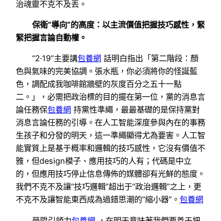
治魂靈不克不及丟。
保衛“導向”的高度：以主流價值把握技巧感性，緊
緊把握言論自動權。
“2·19”主要講
包養網
話明白指出「第二階段：顏
色與氣味的完美協調。張水瓶，你必須將你的怪誕藍
色，調配成我咖啡館牆壁的灰度百分之五十一點
二。」，必需把政治標的目的擺在第一位，黨的消息言
論任務保
包養網
持黨性準繩，最最基礎的是保持黨對
消息言論任務的引導。在人工智能深度參與內在的事務
生孩子和分發的明天，這一準繩顯得尤為要害。人工智
能實質上是基于概率和邏輯的技巧感性，它沒有價值不
雅，但design模子、應用技巧的人有；代碼是中立
的，但應用技巧停止信息傳佈的媒體卻有光鮮的態度。
我們不克不及讓“技巧邏輯”超出于“政治邏輯”之上，更
不克不及讓智能東西成為過錯思潮的“縮小器”。
包養網
晉陞引領力
包養網
，在明天意味著我們要善于把