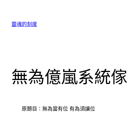
跳
至
主
靈魂的刻度
要
內
容
無為億嵐系統傢
原題目：無為當有位 有為須讓位