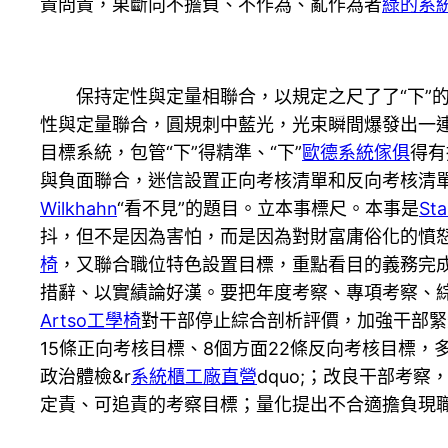
責問責，果斷向不擔負、不作為、亂作為者
綠的系
保持定性與定量相聯合，以規定之尺了了“下”
性與定量聯合，圓規刺中藍光，光束瞬間爆發出一
目標系統，包管“下”得精準、“下”
歐德系統傢俱
得有
與負面聯合，迷信設置正向考核清單和反向考核清單
Wilkhahn
“看不見”的題目。立本事標尺。本事是
St
抖，但不是因為害怕，而是因為對財富庸俗化的憤
椅
，又聯合職位特色設置目標，重點看目的義務完
措辭、以實績論好漢。要把年度考察、專項考察、
Artso工學椅
對干部停止綜合剖析評價，加強干部緊
15條正向考核目標、8個方面22條反向考核目標，
政治體檢&r
系統櫃工廠直營
dquo;；改良干部考察
定責、可追責的考察目標；量化提出不合適擔負現職