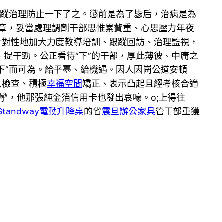
跟蹤治理防止一下了之。懲前是為了毖后，治病是為
篇文章，妥當處理調劑干部思惟累贅重、心思壓力年夜
針對性地加大力度教導培訓、跟蹤回訪、治理監視，
、提干勁。公正看待“下”的干部，厚此薄彼、中庸之
下”而可為。給平臺、給機遇。因人因崗公道安頓
入檢查、積極
幸福空間
矯正、表示凸起且經考核合適
痙攣，他那張純金箔信用卡也發出哀嚎。o;上得往
Standway電動升降桌
的省
震旦辦公家具
管干部重獲