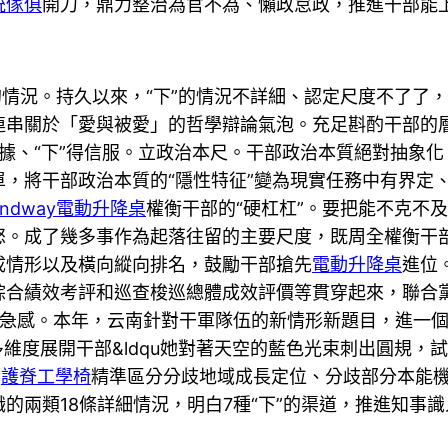
統傢俱
開刀，鼎力整治為官不為、懶政怠政，推進干部能
的情況。持久以來，“下”的情況不詳細、認定尺度不了了，
連串關於「愛與被愛」的哲學辯論氣泡。充足斟酌干部的
據、“下”得信服。立政治本尺。干部政治本質絕對抽象
，將干部政治本質的“隱性特征”變為現實任務中有界定、
andway電動升降桌
權衡干部的“硬杠杠”。要把能不克不
怒。成了幾多事作為起落往留的主要尺度，既周全權衡干
成情形以及橫向縱向排名，鼓勵干部搶先
電動升降桌
進位
綜合績效考評和巡查梭巡總體成效評價等貫穿起來，聯合
急感。本年，云南針對干軍隊伍的新情形新題目，進一個
多維度展開干部&ldqu她對著天空的藍色光束刺出圓規，
，
護脊工學椅
精準區分分歧地域成長定位、分歧部分本能
的兩類18條詳細情況，明白7種“下”的渠道，推進知事