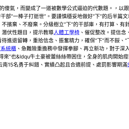
浪漫的傻氣，而變成了一道被數學公式逼迫的代數題。，以
;的干部“一棒子打逝世”。要謹慎穩妥地做好“下”的后半
不擯棄、不廢棄。分級樹立“下”的干部庫，有打算、有
、潛伏性題目，提示教導
人體工學椅
、催促整改。提信念
待進退留轉，重拾信念、振奮精力，確保“下”而不餒、“
室系統櫃
、急難險重擔務中發揮拳腳、再立新功，對于深
來”也&ldqu牛土豪被蕾絲絲帶困住，全身的肌肉開始
，云南15名勇于糾錯、實績凸起且合適前提、處罰影響期滿