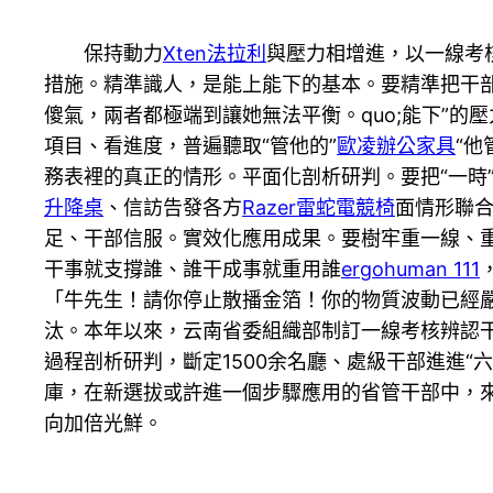
保持動力
Xten法拉利
與壓力相增進，以一線考
措施。精準識人，是能上能下的基本。要精準把干部
傻氣，兩者都極端到讓她無法平衡。quo;能下”
項目、看進度，普遍聽取“管他的”
歐凌辦公家具
“
務表裡的真正的情形。平面化剖析研判。要把“一時
升降桌
、信訪告發各方
Razer雷蛇電競椅
面情形聯合
足、干部信服。實效化應用成果。要樹牢重一線、
干事就支撐誰、誰干成事就重用誰
ergohuman 111
「牛先生！請你停止散播金箔！你的物質波動已經
汰。本年以來，云南省委組織部制訂一線考核辨認干
過程剖析研判，斷定1500余名廳、處級干部進進“
庫，在新選拔或許進一個步驟應用的省管干部中，來
向加倍光鮮。