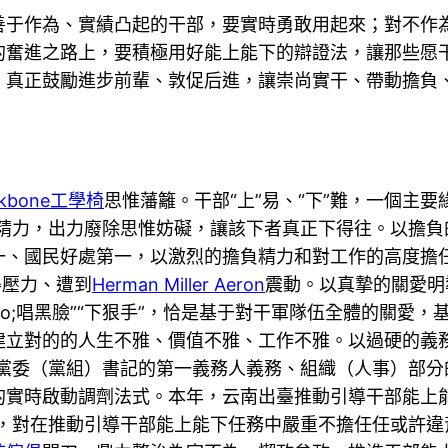
善于作為、實績凸起的干部，要實時勇敢用起來；對不作
的奮進之路上，要積極用好能上能下的辯證法，讓那些愿
，真正鼓勵進步前輩、敦促后進，讓崇尚實干、帶動擔負
ckbone工學椅
思惟藩籬。干部“上”易、“下”難，一個主要
強斗爭精力，出力廢除思惟妨礙，讓該下者真正下得往。以擔
、國民好處第一，以激烈的擔負精力和對工作的高度擔任
得壓力、遭到
Herman Miller Aeron
震動。以真摯的關愛明
quo;唱黑臉”“下狠手”，恰是基于對干軍隊伍全體的關
建立對的的人生不雅、價值不雅、工作不雅。以過硬的義
黨委（黨組）書記的第一義務人義務、組織（人事）部分
實時啟動調劑法式。本年，云南出臺推動引導干部能上能下實
義務，對在推動引導干部能上能下任務中嚴重不擔任任或許違