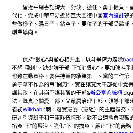
習近平總書記誇大，對敢于擔任、勇于擔負、
代化、完成中華平易近族巨大回復中國
室內設計
夢
些做樣子、混日子、鉆空子、要位子的干部受懲戒
創業導向。
保持“狠心”與愛心相并重，以斗爭精力廢除
ba
不想“種刺”，缺少讓干部“下”的“狠心”。要加
也難在動真格。要保持黨的準繩第一、黨的工作第一
勇于拿不作為的事“開刀”，實在讓寬大干部從中覺
謀其政、在其崗不謀其職的干部&
辦公室系統櫃
ld
法，既真心關愛干部，又嚴厲治理干部，領導干部
義務
Wilkhahn
制，落實黨委（黨組）的主體義務、
研判引導班子和干軍隊伍情形，對不合適擔負現職的
拓寬“下”的渠道、強化“下”的擔負、嚴正“下”的