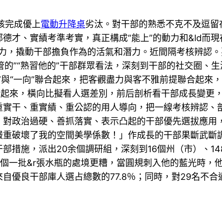
核完成優上
電動升降桌
劣汰。對干部的熟悉不克不及逗留
德才、實績考準考實，真正構成“能上”的動力和&ld而
的壓力，撬動干部擔負作為的活氣和潛力。近間隔考核辨認
他管的”“熟習他的”干部群眾看法，深刻到干部的社交圈、
”與“一向”聯合起來，把客觀盡力與客不雅前提聯合起來
起來，橫向比擬看人選差別，前后剖析看干部成長變更，
重實干、重實績、重公認的用人導向，把一線考核辨認、
，對政治過硬、善抓落實、表示凸起的干部優先選拔應用
嚴重破壞了我的空間美學係數！」作成長的干部果斷武斷
部措施，派出20余個調研組，深刻到16個州（市）、1
六個一批&r張水瓶的處境更糟，當圓規刺入他的藍光時，他
自優良干部庫人選占總數的77.8％；同時，對29名不