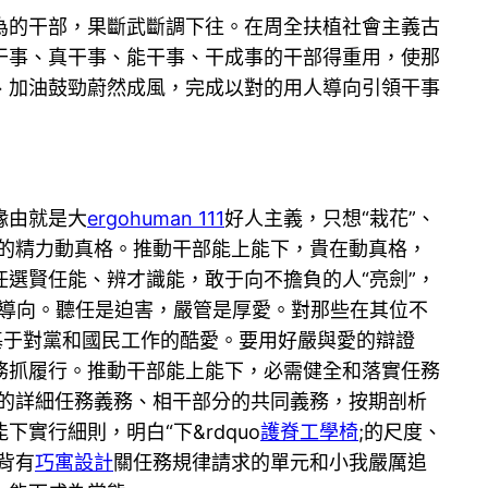
為的干部，果斷武斷調下往。在周全扶植社會主義古
干事、真干事、能干事、干成事的干部得重用，使那
、加油鼓勁蔚然成風，完成以對的用人導向引領干事
緣由就是大
ergohuman 111
好人主義，只想“栽花”、
負的精力動真格。推動干部能上能下，貴在動真格，
選賢任能、辨才識能，敢于向不擔負的人“亮劍”，
導向。聽任是迫害，嚴管是厚愛。對那些在其位不
愛，基于對黨和國民工作的酷愛。要用好嚴與愛的辯證
務抓履行。推動干部能上能下，必需健全和落實任務
的詳細任務義務、相干部分的共同義務，按期剖析
行細則，明白“下&rdquo
護脊工學椅
;的尺度、
背有
巧寓設計
關任務規律請求的單元和小我嚴厲追