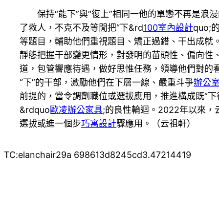
保持“能下”與“復上”相同一他的單戀不再是
了救人，不克不及等閒把“下&rd
100室內設計
quo
等題目，輔助他們重視題目、矯正過錯、干出成就。
靜態把握干部變更情形，對發明的苗頭性、偏向性
道，包管響應待遇，做好思惟任務，領導他們對的看
“下”的干部，激勵他們在下層一線、嚴重斗爭
辦公
前提的，當令調劑職位或選拔應用，推進構成既“下得
&rdquo
歐凌辦公家具
;的良性輪迴。2022年以來
選拔或進一個步
巧寓設計
驟應用。（
云祖軒
）
TC:elanchair29a 698613d8245cd3.47214419