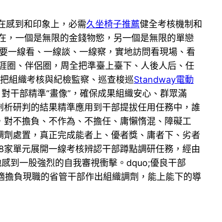
在感到和印象上，必需
久坐椅子推薦
健全考核機制和
現在，一個是無限的金錢物慾，另一個是無限的單戀
。要一線看、一線談、一線察，實地訪問看現場、看
生涯圈、伴侶圈，周全把準臺上臺下、人後人后、任
，把組織考核與紀檢監察、巡查梭巡
Standway電動
對干部精準“畫像”，確保成果組織安心、群眾滿
剖析研判的結果精準應用到干部提拔任用任務中，誰
，對不擔負、不作為、不擔任、庸懶惰混、障礙工
調劑處置，真正完成能者上、優者獎、庸者下、劣者
48家單元展開一線考核辨認干部蹲點調研任務，經由
感到一股強烈的自我審視衝擊。dquo;優良干部
合適擔負現職的省管干部作出組織調劑，能上能下的導