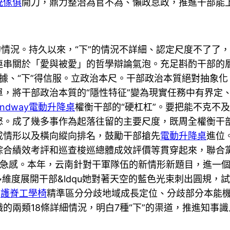
統傢俱
開刀，鼎力整治為官不為、懶政怠政，推進干部能
的情況。持久以來，“下”的情況不詳細、認定尺度不了了，
連串關於「愛與被愛」的哲學辯論氣泡。充足斟酌干部的
據、“下”得信服。立政治本尺。干部政治本質絕對抽象
，將干部政治本質的“隱性特征”變為現實任務中有界定、
andway電動升降桌
權衡干部的“硬杠杠”。要把能不克不
怒。成了幾多事作為起落往留的主要尺度，既周全權衡干
成情形以及橫向縱向排名，鼓勵干部搶先
電動升降桌
進位
綜合績效考評和巡查梭巡總體成效評價等貫穿起來，聯合
急感。本年，云南針對干軍隊伍的新情形新題目，進一個
多維度展開干部&ldqu她對著天空的藍色光束刺出圓規，
，
護脊工學椅
精準區分分歧地域成長定位、分歧部分本能
的兩類18條詳細情況，明白7種“下”的渠道，推進知事