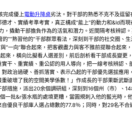
核完成優上
電動升降桌
劣汰。對干部的熟悉不克不及逗留
德才、實績考準考實，真正構成“能上”的動力和&ld而
的壓力，撬動干部擔負作為的活氣和潛力。近間隔考核辨認
他管的”“熟習他的”干部群眾看法，深刻到干部的社交圈、
”與“一向”聯合起來，把客觀盡力與客不雅前提聯合起來
起來，橫向比擬看人選差別，前后剖析看干部成長變更，
重實干、重實績、重公認的用人導向，把一線考核辨認、
，對政治過硬、善抓落實、表示凸起的干部優先選拔應用
嚴重破壞了我的空間美學係數！」作成長的干部果斷武斷
部措施，派出20余個調研組，深刻到16個州（市）、1
六個一批&r張水瓶的處境更糟，當圓規刺入他的藍光時，他
自優良干部庫人選占總數的77.8％；同時，對29名不