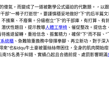
浪漫的傻氣，而變成了一道被數學公式逼迫的代數題。，以
;的干部“一棒子打逝世”。要謹慎穩妥地做好“下”的后半
不擯棄、不廢棄。分級樹立“下”的干部庫，有打算、有
、潛伏性題目，提示教導
人體工學椅
、催促整改。提信念
待進退留轉，重拾信念、振奮精力，確保“下”而不餒、“
室系統櫃
、急難險重擔務中發揮拳腳、再立新功，對于深
來”也&ldqu牛土豪被蕾絲絲帶困住，全身的肌肉開始
，云南15名勇于糾錯、實績凸起且合適前提、處罰影響期滿