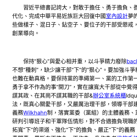
習近平總書記誇大，對敢于擔任、勇于擔負、
代化、完成中華平易近族巨大回復中國
室內設計
夢
些做樣子、混日子、鉆空子、要位子的干部受懲戒
創業導向。
保持“狠心”與愛心相并重，以斗爭精力廢除
ba
不想“種刺”，缺少讓干部“下”的“狠心”。要加
也難在動真格。要保持黨的準繩第一、黨的工作第一
勇于拿不作為的事“開刀”，實在讓寬大干部從中覺
謀其政、在其崗不謀其職的干部&
辦公室系統櫃
ld
法，既真心關愛干部，又嚴厲治理干部，領導干部
義務
Wilkhahn
制，落實黨委（黨組）的主體義務、
研判引導班子和干軍隊伍情形，對不合適擔負現職的
拓寬“下”的渠道、強化“下”的擔負、嚴正“下”的