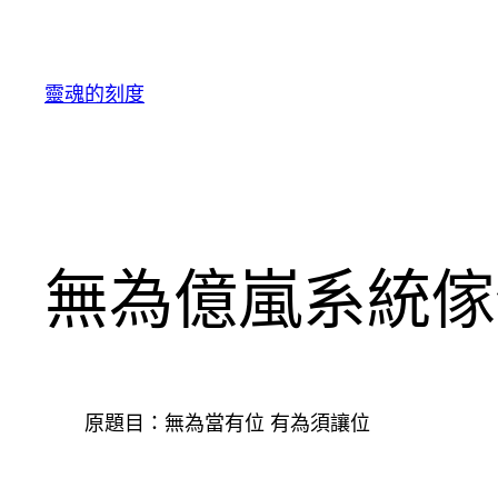
跳
至
主
靈魂的刻度
要
內
容
無為億嵐系統傢
原題目：無為當有位 有為須讓位