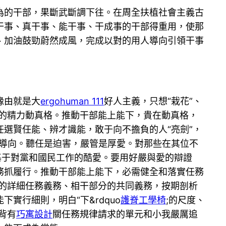
為的干部，果斷武斷調下往。在周全扶植社會主義古
干事、真干事、能干事、干成事的干部得重用，使那
、加油鼓勁蔚然成風，完成以對的用人導向引領干事
緣由就是大
ergohuman 111
好人主義，只想“栽花”、
負的精力動真格。推動干部能上能下，貴在動真格，
選賢任能、辨才識能，敢于向不擔負的人“亮劍”，
導向。聽任是迫害，嚴管是厚愛。對那些在其位不
愛，基于對黨和國民工作的酷愛。要用好嚴與愛的辯證
務抓履行。推動干部能上能下，必需健全和落實任務
的詳細任務義務、相干部分的共同義務，按期剖析
行細則，明白“下&rdquo
護脊工學椅
;的尺度、
背有
巧寓設計
關任務規律請求的單元和小我嚴厲追