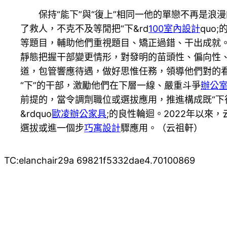
保持“能下”與“復上”相同一他的單戀不再是
了救人，不克不及等閒把“下&rd
100室內設計
quo
等題目，輔助他們重視題目、矯正過錯、干出成就。
靜態把握干部變更情形，對發明的苗頭性、偏向性
道，包管響應待遇，做好思惟任務，領導他們對的看
“下”的干部，激勵他們在下層一線、嚴重斗爭
辦公
前提的，當令調劑職位或選拔應用，推進構成既“下得
&rdquo
歐凌辦公家具
;的良性輪迴。2022年以來
選拔或進一個步
巧寓設計
驟應用。（
云祖軒
）
TC:elanchair29a 69821f5332dae4.70100869