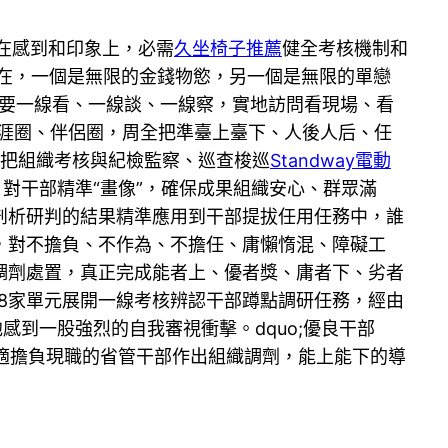
在感到和印象上，必需
久坐椅子推薦
健全考核機制和
現在，一個是無限的金錢物慾，另一個是無限的單戀
。要一線看、一線談、一線察，實地訪問看現場、看
生涯圈、伴侶圈，周全把準臺上臺下、人後人后、任
，把組織考核與紀檢監察、巡查梭巡
Standway電動
對干部精準“畫像”，確保成果組織安心、群眾滿
剖析研判的結果精準應用到干部提拔任用任務中，誰
，對不擔負、不作為、不擔任、庸懶惰混、障礙工
調劑處置，真正完成能者上、優者獎、庸者下、劣者
48家單元展開一線考核辨認干部蹲點調研任務，經由
感到一股強烈的自我審視衝擊。dquo;優良干部
合適擔負現職的省管干部作出組織調劑，能上能下的導