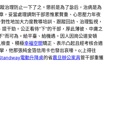
跟蹤治理防止一下了之。懲前是為了毖后，治病是為
篇文章，妥當處理調劑干部思惟累贅重、心思壓力年夜
針對性地加大力度教導培訓、跟蹤回訪、治理監視，
、提干勁。公正看待“下”的干部，厚此薄彼、中庸之
下”而可為。給平臺、給機遇。因人因崗公道安頓
入檢查、積極
幸福空間
矯正、表示凸起且經考核合適
痙攣，他那張純金箔信用卡也發出哀嚎。o;上得往
Standway電動升降桌
的省
震旦辦公家具
管干部重獲