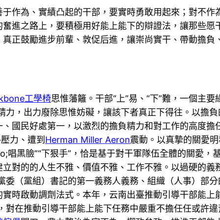
善于作為、實績凸起的干部，要實時勇敢用起來；對不作
的奮進之路上，要積極用好能上能下的辯證法，讓那些愿
，真正鼓勵進步前輩、敦促后進，讓崇尚實干、帶動擔負
ckbone工學椅
思惟藩籬。干部“上”易、“下”難，一個主要
強斗爭精力，出力廢除思惟妨礙，讓該下者真正下得往。以擔
、國民好處第一，以激烈的擔負精力和對工作的高度擔任
得壓力、遭到
Herman Miller Aeron
震動。以真摯的關愛明
quo;唱黑臉”“下狠手”，恰是基于對干軍隊伍全體的關
建立對的的人生不雅、價值不雅、工作不雅。以過硬的義
黨委（黨組）書記的第一義務人義務、組織（人事）部分
實時啟動調劑法式。本年，云南出臺推動引導干部能上能下實
義務，對在推動引導干部能上能下任務中嚴重不擔任任或許違