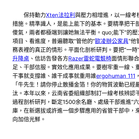
保持動力
Xten法拉利
與壓力相增進，以一線考
措施。精準識人，是能上能下的基本。要精準把干部
傻氣，兩者都極端到讓她無法平衡。quo;能下”
項目、看進度，普遍聽取“管他的”
歐凌辦公家具
“
務表裡的真正的情形。平面化剖析研判。要把“一時
升降桌
、信訪告發各方
Razer雷蛇電競椅
面情形聯合
足、干部信服。實效化應用成果。要樹牢重一線、
干事就支撐誰、誰干成事就重用誰
ergohuman 111
「牛先生！請你停止散播金箔！你的物質波動已經
汰。本年以來，云南省委組織部制訂一線考核辨認干
過程剖析研判，斷定1500余名廳、處級干部進進“
庫，在新選拔或許進一個步驟應用的省管干部中，來
向加倍光鮮。