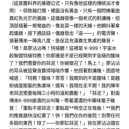
（這是醬料界的基礎公式，只有像他這樣的傳統派才會
用）。保險箱打開，裡面沒有黃金，只有一個閃爍著詭
異紅色光芒的儀器。這儀器很像一個老式的對講機，但
頂部插著一根彎曲的、像韭菜一樣的天線。他顫抖著拿
起儀器，按下通話鈕。儀器發出「滋——」的電流聲，
接著傳來一陣高八度、急促且充滿養生焦慮的聲音。
「喂！是廖沾沾嗎！快接聽！這裡是 K-999！宇宙水
餃聯盟特級特務！你那邊是不是已經聞到宇宙級的酸味
了？我們需要你的蒜泥！你被徵召了！馬上！」廖沾沾
的耳朵被這聲音震得嗡嗡作響，他捏著對講機，困惑地
喊道：「特務？酸味？等等！我聞到的不是酸味！是麵
粉過度膨脹的焦慮味！還有，我現在走不開！我的陳年
老蒜泥需要每隔三小時的溫和震動！」「蒜泥？」對面
傳來K-999崩潰的尖叫聲，帶著濃濃的中藥味電子雜
音：「重點不是蒜泥！重點是**時空正在彎曲！**我們
的推進器快沒紅棗了！快！我們在你的後院！別帶任何
多餘的東西！除了——你那缸蒜泥！」就在廖沾沾還在