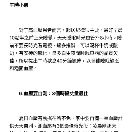
午時小憩
對于高血壓患者而言，起居紀律很主要。最好早晨
10點半之前上床睡覺，天天睡眠時光包管7-8小時。睡
前不要長時光看電視、過多措辭，可以喝杯牛奶或酸
奶，有安神的感化。良多白叟夜間睡眠東西的品質欠
佳，所以提出午時歇息40分鐘擺佈，以彌補睡眠缺乏
和穩固血壓。
6.血壓要自測：3個時段丈量最佳
夏日血壓有動搖在所不免，家中要自備一臺血壓計
供天天自測。測血壓有3個最佳時光段：凌晨剛起床