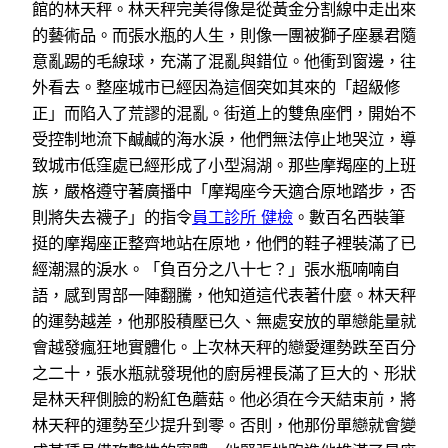
館的林天秤。林天秤完美得像是從黃金分割線中走出來
的藝術品。而張水瓶的人生，則像一團被獅子座暴君隨
意亂踢的毛線球，充滿了混亂與錯位。他衝到窗邊，往
外看去。整座城市已經因為這個突如其來的「超級修
正」而陷入了荒謬的混亂。街道上的雙魚座們，開始不
受控制地流下鹹鹹的海水淚，他們無法停止地哭泣，導
致城市低窪處已經形成了小型潟湖。那些摩羯座的上班
族，嚴格遵守著廣播中「摩羯座今天適合原地踏步，否
則將失去襪子」的指令
員工診所 健檢
。數百名西裝筆
挺的摩羯座正整齊地站在原地，他們的鞋子裡裝滿了已
經潮濕的淚水。「負百分之八十七？」張水瓶喃喃自
語，感到胃部一陣翻騰，他知道這代表著什麼。林天秤
的運勢越差，他那股積壓已久、無處安放的單戀能量就
會越發瘋狂地實體化。上次林天秤的戀愛運勢跌至百分
之二十，張水瓶就發現他的廚房裡長滿了巨大的、形狀
是林天秤側臉的粉紅色蘑菇。他必須在今天結束前，將
林天秤的運勢至少提升到零。否則，他那份單戀就會變