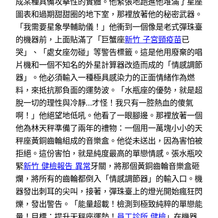
成某種具備攻擊性的實體。他緊張地跑進他堆滿了星座
圖表和過期甜甜圈的地下室，那裡放著他的秘密武器。
「我需要星象學輔助儀！」他衝到一個像是老式彈珠臺
的機器前，上面貼滿了「巨蟹座
新竹 子宮頸疫苗
已
哭」、「處女座勿碰」等警告標籤。這是他用廢棄的唱
片機和一個不知名的外星計算器改造而成的「情感調節
器」。他必須輸入一種極具感染力的正面情緒作為燃
料，來抵抗那負面的運勢波。「水瓶座的優勢，就是超
脫一切的理性與冷靜…才怪！我只有一腔熱血的傻氣
啊！」他絕望地低吼。他看了一眼腳邊。那裡放著一個
他為林天秤準備了兩年的禮物：一個用一萬塊小小的天
秤座黃銅齒輪組成的音樂盒。他從未送出，因為害怕被
拒絕。這份害怕，就是純度最高的單戀情感。張水瓶咬
緊
新竹 健檢報告 異常
牙關，將那個黃銅齒輪音樂盒砸
爛，將所有的齒輪都倒入「情感調節器」的輸入口。機
器發出刺耳的尖叫，接著，彈珠臺上的燈光開始瘋狂閃
爍，發出警告。「能量超載！檢測到極致純粹的單戀能
量！目標：提升天秤座運勢！
員工診所 健檢
」在機器