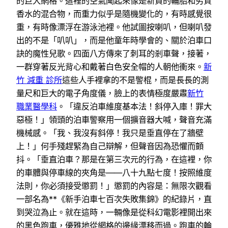
的巨大網格。這裡的空氣聞起來像是新買的輪胎和劣質
香水的混合物，而重力似乎是隨機變化的，有時感覺很
重，有時像漂浮在游泳池裡。他試圖按喇叭，但喇叭發
出的不是「叭叭」，而是他童年時學會的、關於泊車口
訣的魔性兒歌。四面八方傳來了刺耳的剎車聲，接著，
一群穿著反光背心和戴著白色安全帽的人朝他衝來。
新
竹 減重 診所
這些人手裡拿的不是警棍，而是長長的測
量尺和巨大的電子角度儀，臉上的表情極度嚴肅
新竹
職業醫學科
。「違反泊車維度基本法！斜停入庫！罪大
惡極！」領頭的泊車警察用一個擴音器大喊，聲音充滿
機械感。「我、我沒有斜停！我只是垂直停在了牆壁
上！」何手殘趕緊為自己辯解，但聲音因為恐懼而顫
抖。「垂直泊車？那是在第三次元的行為，在這裡，你
的車體與停車線的夾角是——八十九點七度！按照維度
法則，你必須接受懲罰！」懲罰的內容是：無限次觀看
一部名為**《新手泊車七百次失敗集錦》的紀錄片，直
到哭泣為止。就在這時，一輛像是從科幻電影裡開出來
的黑色跑車，優雅地從網格的邊緣漂移而過。跑車的輪