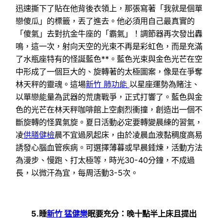
迅速撕下了貼在他背後衣領上，那張寫著「我就是個單
戀傻瓜」的標籤，丟了進去。他必須用自己最真實的
「傻氣」去對抗金牛座的「霸氣」！調節器再次發出轟
鳴，這一次，射向天空的光束不再是彩虹色，而是充滿
了水瓶座特有的怪誕藍色**。藍色光束與金色光芒在空
中形成了一個巨大的、旋轉著的太極圖案，像是在爭奪
林天秤的靈魂。這場
新竹 肺功能
以星座運勢為賭注、
以單戀能量為武器的荒唐戰爭，正式打響了。藍色與金
色的光芒在林天秤咖啡館上空劇烈衝撞，創造出一個不
斷旋轉的怪異氣旋。夏日活動必定要轉變晨練的習氣，
凌
供膳健檢
晨不宜過夙起床，由於凌晨血液黏稠度高易
誘發心腦血管疾病。可選擇薄暮或早晨錘煉，活動方法
為漫步、慢跑、打太極等，時光30-40分鐘，不成過
長，以微汗為宜，每周活動3-5次。
5.睡
新竹 猛健樂
眠要充分：晚十點半上床且提出