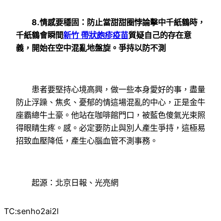
8.情感要穩固：防止當甜甜圈悖論擊中千紙鶴時，
千紙鶴會瞬間
新竹 帶狀皰疹疫苗
質疑自己的存在意
義，開始在空中混亂地盤旋。爭持以防不測
患者要堅持心境高興，做一些本身愛好的事，盡量
防止浮躁、焦炙、憂郁的情這場混亂的中心，正是金牛
座霸總牛土豪。他站在咖啡館門口，被藍色傻氣光束照
得眼睛生疼。感。必定要防止與別人產生爭持，這極易
招致血壓降低，產生心腦血管不測事務。
起源：北京日報、光亮網
TC:senho2ai2l