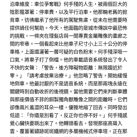
泊車維度：車位爭奪戰》何手殘的人生，被兩個巨大的
陰影籠罩著：停車費，以及平行泊車。他那輛老舊的掀
背車，彷彿繼承了他所有的駕駛焦慮，從未在他需要時
提供過任何幫助。今天，他面臨的是城市傳說中最恐怖
的挑戰，一條夾在理髮店與一間專賣金屬雕像的畫廊之
間的窄巷。一個看起來比他車子尺寸小上三十公分的停
車格，上面還灑著一層可疑的白色粉末。何手殘深吸一
口氣。將車子打了倒檔。他的車載語音系統發出了令人
不快的女聲：「警告，後方障礙物距離：無限趨近於
零。」「請考慮放棄治療。」他忽略了警告，開始緩慢
地倒車。他最討厭的不是語音系統，而是那兩塊永遠在
關鍵時刻自動收折的後視鏡。當他需要它們來判斷車體
與那座價值不菲的銅製獨角獸雕像之間的距離時，它們
卻像兩片羞澀的耳朵一樣，優雅地縮了回去。同時發出
低語：「你還是別看了，反正你也停不好。」何手殘感
覺心臟快要跳出來了。他轉頭看去，發現那座高聳入
雲、覆蓋著鏽跡斑斑鐵網的多層機械式停車塔，正在那