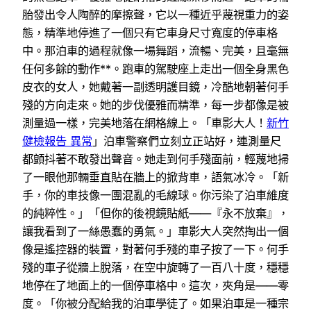
胎發出令人陶醉的摩擦聲，它以一種近乎蔑視重力的姿
態，精準地停進了一個只有它車身尺寸寬度的停車格
中。那泊車的過程就像一場舞蹈，流暢、完美，且毫無
任何多餘的動作**。跑車的駕駛座上走出一個全身黑色
皮衣的女人，她戴著一副透明護目鏡，冷酷地朝著何手
殘的方向走來。她的步伐優雅而精準，每一步都像是被
測量過一樣，完美地落在網格線上。「車影大人！
新竹
健檢報告 異常
」泊車警察們立刻立正站好，連測量尺
都顫抖著不敢發出聲音。她走到何手殘面前，輕蔑地掃
了一眼他那輛垂直貼在牆上的掀背車，語氣冰冷。「新
手，你的車技像一團混亂的毛線球。你污染了泊車維度
的純粹性。」「但你的後視鏡貼紙——『永不放棄』，
讓我看到了一絲愚蠢的勇氣。」車影大人突然掏出一個
像是遙控器的裝置，對著何手殘的車子按了一下。何手
殘的車子從牆上脫落，在空中旋轉了一百八十度，穩穩
地停在了地面上的一個停車格中。這次，夾角是——零
度。「你被分配給我的泊車學徒了。如果泊車是一種宗