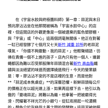
在《宇宙水餃與終極醬料師》第一章：蒜泥與末日
預兆廖沾沾坐在他那間被稱為「宇宙水餃中心」的店
裡，但這間店的外觀更像是一個被遺棄的藍色塑膠棚，
與「宇宙」或「中心」這兩個詞毫無關係。他正在對著
一缸已經發酵了七個月又七天
新竹 減重 診所
的老蒜泥
嘆氣。「你還不夠靈動，我的蒜泥。」他輕聲細語，彷
彿在責備一個不上進的孩子。店內只有他一個人，連蒼
蠅都因為難以忍受那股陳年蒜頭混合著
新竹 高血脂
鐵
鏽與淡淡絕望的味道而選擇繞道飛行。今天的營業額
是：零。廖沾沾不安的不是店裡的生意，而是他對
**「蒜泥成本焦慮症」**的深層恐懼。新鮮蒜頭每公斤
的價格正在以超光速上漲，如果再這樣下去，他引以為
傲的「靈魂蒜泥」將難以為繼。他拿著一把被磨得光
滑、閃耀著不祥光芒的小銀勺，從缸底撈起一坨濃稠
的、顏色介於灰綠與土黃之間的發酵物。這蒜泥被他照