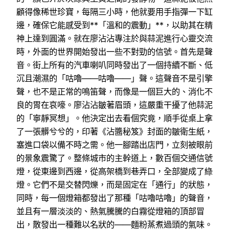
顧得像稀世珍寶，每隔三小時，他就要用手指彈一下缸
邊，確保它能感受到**「溫和的震動」**，以助其在精
神上達到圓滿。就在廖沾沾專注於與蒜泥進行心靈交流
時，外面的世界開始發出一些不對勁的信號。首先是聲
音。街上所有的汽車喇叭同時發出了一個持續不斷、低
沉且潮濕的「咕嚕——咕嚕——」聲。這聲音不是引擎
聲，也不是正常的鳴笛聲，而像是一個巨大的、消化不
良的胃在哀嚎。廖沾沾皺著眉頭，這嚴重干擾了他蒜泥
的「寧靜冥想」。他決定出去看個究竟，順手從桌上拿
了一張髒兮兮的，印著《沾醬秘笈》封面的皺衛生紙，
塞進口袋以備不時之需。他一腳踏出店門，立刻被眼前
的景象震驚了。整條城市的主幹道上，數百個交通信號
燈，從東邊到西邊，從高架橋到巷弄口，全部變成了綠
燈。它們不是交替閃爍，而是固定在「通行」的狀態，
同時，每一個燈箱都發出了那種「咕嚕咕嚕」的聲音，
並且有一層淡淡的、熱氣騰騰的白霧從燈箱的頂部冒
出，散發出一種難以名狀的——麵粉蒸煮過頭的氣味。