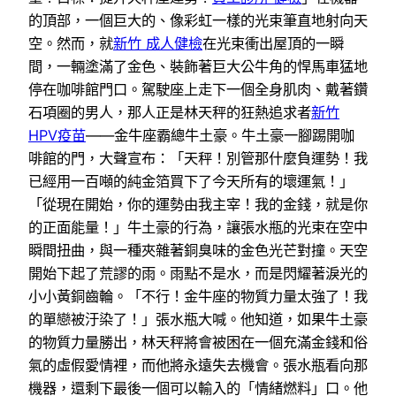
的頂部，一個巨大的、像彩虹一樣的光束筆直地射向天
空。然而，就
新竹 成人健檢
在光束衝出屋頂的一瞬
間，一輛塗滿了金色、裝飾著巨大公牛角的悍馬車猛地
停在咖啡館門口。駕駛座上走下一個全身肌肉、戴著鑽
石項圈的男人，那人正是林天秤的狂熱追求者
新竹
HPV疫苗
——金牛座霸總牛土豪。牛土豪一腳踢開咖
啡館的門，大聲宣布：「天秤！別管那什麼負運勢！我
已經用一百噸的純金箔買下了今天所有的壞運氣！」
「從現在開始，你的運勢由我主宰！我的金錢，就是你
的正面能量！」牛土豪的行為，讓張水瓶的光束在空中
瞬間扭曲，與一種夾雜著銅臭味的金色光芒對撞。天空
開始下起了荒謬的雨。雨點不是水，而是閃耀著淚光的
小小黃銅齒輪。「不行！金牛座的物質力量太強了！我
的單戀被汙染了！」張水瓶大喊。他知道，如果牛土豪
的物質力量勝出，林天秤將會被困在一個充滿金錢和俗
氣的虛假愛情裡，而他將永遠失去機會。張水瓶看向那
機器，還剩下最後一個可以輸入的「情緒燃料」口。他