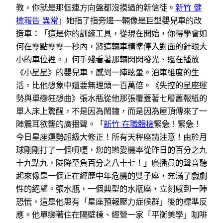
教，你就是那個連方向盤都沒摸過的新信徒。
新竹 健
檢報告 異常
」她指了指旁邊一輛像是巨型嬰兒車的改
造車：「這是你的訓練工具，從現在開始，你得學會如
何在零點零零一秒內，將這輛車精準停入對面的針眼大
小的車位裡。」何手殘看著那輛閃閃發光、還在播放
《小星星》的嬰兒車，感到一陣眩暈。泊車維度的生
活，比他想象中還要無理頭一百萬倍。《失控的星座運
勢與單戀狂想曲》張水瓶從他那張覆蓋著七層舊報紙的
單人床上驚醒，不是因為鬧鐘，而是因為屋頂傳來了一
陣震耳欲聾的廣播聲。「
新竹 在職體檢
緊急！緊急！
今日星座運勢超級大修正！所有天秤座請注意！由於月
球剛剛打了一個噴嚏，您的戀愛機率從昨日的百分之九
十九點九，陡降至負百分之八十七！」廣播員的聲音聽
起來像是一個正在經歷中年危機的雙子座，充滿了戲劇
性的絕望。張水瓶，一個典型的水瓶座，立刻感到一陣
恐慌，這是他患有「星座預報壓力症候群」後的標準反
應。他單戀著住在隔壁棟、經營一家「平衡美學」咖啡