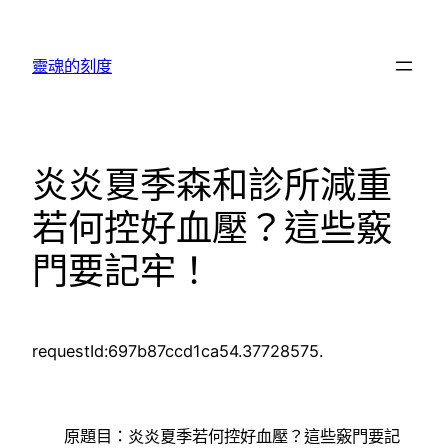
跳
至
靈魂的刻度
主
要
內
容
炎炎夏季森和診所減重
若何控好血壓？這些竅
門要記牢！
requestId:697b87ccd1ca54.37728575.
原題目：炎炎夏季若何控好血壓？這些竅門要記