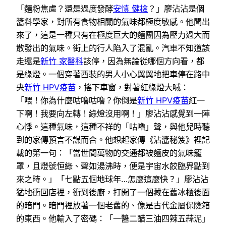
「麵粉焦慮？還是過度發酵
安慎 健檢
？」廖沾沾是個
醬料學家，對所有食物相關的氣味都極度敏感。他聞出
來了，這是一種只有在極度巨大的麵團因為壓力過大而
散發出的氣味。街上的行人陷入了混亂。汽車不知道該
走還是
新竹 家醫科
該停，因為無論從哪個方向看，都
是綠燈。一個穿著西裝的男人小心翼翼地把車停在路中
央
新竹 HPV疫苗
，搖下車窗，對著紅綠燈大喊：
「喂！你為什麼咕嚕咕嚕？你倒是
新竹 HPV疫苗
紅一
下啊！我要向左轉！綠燈沒用啊！」廖沾沾感覺到一陣
心悸。這種氣味，這種不祥的「咕嚕」聲，與他兒時聽
到的家傳預言不謀而合。他想起家傳《沾醬秘笈》裡記
載的第一句：「當世間萬物的交通都被麵皮的氣味籠
罩，且燈號恒綠、聲如湯沸時，便是宇宙水餃臨界點到
來之時。」「七點五個地球年…怎麼這麼快？」廖沾沾
猛地衝回店裡，衝到後廚，打開了一個藏在舊冰櫃後面
的暗門。暗門裡放著一個老舊的、像是古代金屬保險箱
的東西。他輸入了密碼：「一醬二醋三油四辣五蒜泥」