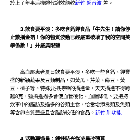
於上了年事后機體代謝效能較
新竹 超音波
差。
3.飲食要平淡：多吃含鈣鉀食品「牛先生！請你停
止散播金箔！你的物質波動已經嚴重破壞了我的空間美
學係數！」并嚴厲限鹽
高血壓患者夏日飲食要平淡，多吃一些含鈣、鉀豐
盛的新穎蔬果及豆類制品，如黃瓜、芹菜、綠豆、黃
豆、桃子等。特殊要把持鹽的攝進量，天天攝進不得跨
越8克，鹽攝進過多會使血管硬化、血壓降低。要把持
炊事中的脂肪及過多的谷類主食，恰當增添禽類及魚類
等含卵白質豐盛且含脂肪較低的食品。
新竹 肺功能
4.活動要過量：錘煉時光從凌晨改薄暮