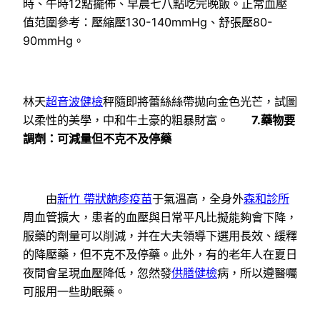
時、午時12點擺佈、早晨七八點吃完晚飯。正常血壓
值范圍參考：壓縮壓130-140mmHg、舒張壓80-
90mmHg。
林天
超音波健檢
秤隨即將蕾絲絲帶拋向金色光芒，試圖
以柔性的美學，中和牛土豪的粗暴財富。
7.藥物要
調劑：可減量但不克不及停藥
由
新竹 帶狀皰疹疫苗
于氣溫高，全身外
森和診所
周血管擴大，患者的血壓與日常平凡比擬能夠會下降，
服藥的劑量可以削減，并在大夫領導下選用長效、緩釋
的降壓藥，但不克不及停藥。此外，有的老年人在夏日
夜間會呈現血壓降低，忽然發
供膳健檢
病，所以遵醫囑
可服用一些助眠藥。