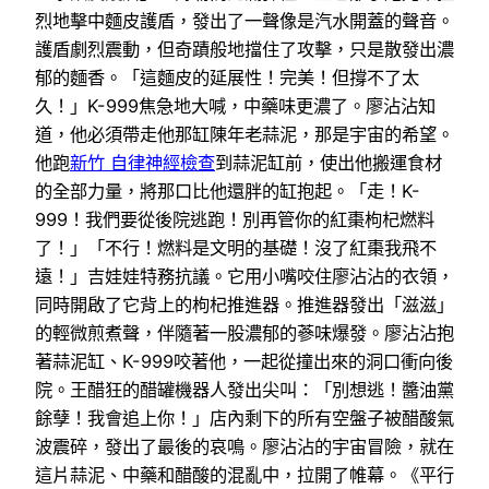
烈地擊中麵皮護盾，發出了一聲像是汽水開蓋的聲音。
護盾劇烈震動，但奇蹟般地擋住了攻擊，只是散發出濃
郁的麵香。「這麵皮的延展性！完美！但撐不了太
久！」K-999焦急地大喊，中藥味更濃了。廖沾沾知
道，他必須帶走他那缸陳年老蒜泥，那是宇宙的希望。
他跑
新竹 自律神經檢查
到蒜泥缸前，使出他搬運食材
的全部力量，將那口比他還胖的缸抱起。「走！K-
999！我們要從後院逃跑！別再管你的紅棗枸杞燃料
了！」「不行！燃料是文明的基礎！沒了紅棗我飛不
遠！」吉娃娃特務抗議。它用小嘴咬住廖沾沾的衣領，
同時開啟了它背上的枸杞推進器。推進器發出「滋滋」
的輕微煎煮聲，伴隨著一股濃郁的蔘味爆發。廖沾沾抱
著蒜泥缸、K-999咬著他，一起從撞出來的洞口衝向後
院。王醋狂的醋罐機器人發出尖叫：「別想逃！醬油黨
餘孽！我會追上你！」店內剩下的所有空盤子被醋酸氣
波震碎，發出了最後的哀鳴。廖沾沾的宇宙冒險，就在
這片蒜泥、中藥和醋酸的混亂中，拉開了帷幕。《平行