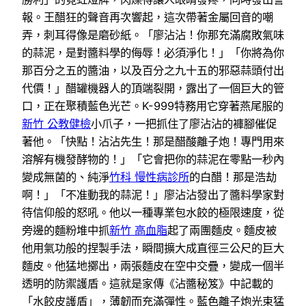
報。王醋狂的聲音再次響起，這次帶著金屬回音的嘲
弄，刺耳得像是磨砂紙。「廖沾沾！你那充滿腐敗氣味
的蒜泥，是對醬料學的侮辱！必須淨化！」「你將為你
那百分之五的醬油，以及百分之九十五的邪惡蒜頭付出
代價！」醋罐機器人的頂端裂開，露出了一個巨大的管
口，正在聚積藍色光芒。K-999特務用它穿著燕尾服的
新竹 公教健檢
小爪子，一把抓住了廖沾沾的褲腳催促
著他。「快點！沾沾先生！那是醋酸離子炮！專門用來
溶解有機發酵物的！」「它會把你的蒜泥在零點一秒內
變成無菌的、純淨
竹科 慢性病診所
的白醋！那是浩劫
啊！」「不准動我的蒜泥！」廖沾沾發出了醬料學家對
待信仰般的怒吼。他以一種專業包水餃的極限速度，從
旁邊的麵粉堆中抓
新竹 高血脂
起了兩團麵皮。麵皮被
他用氣功般的捏製手法，瞬間擴大成直徑三公尺的巨大
麵皮。他猛地擲出，兩張麵皮在空中交疊，變成一個半
透明的防禦護盾。這就是家傳《沾醬秘笈》中記載的
「水餃皮護盾」，薄韌而充滿彈性。藍色離子炮光束猛