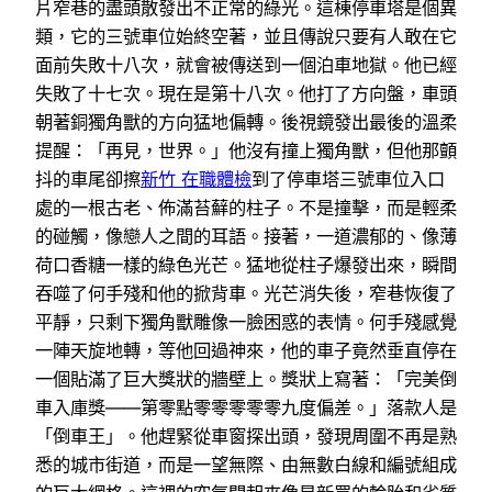
片窄巷的盡頭散發出不正常的綠光。這棟停車塔是個異
類，它的三號車位始終空著，並且傳說只要有人敢在它
面前失敗十八次，就會被傳送到一個泊車地獄。他已經
失敗了十七次。現在是第十八次。他打了方向盤，車頭
朝著銅獨角獸的方向猛地偏轉。後視鏡發出最後的溫柔
提醒：「再見，世界。」他沒有撞上獨角獸，但他那顫
抖的車尾卻擦
新竹 在職體檢
到了停車塔三號車位入口
處的一根古老、佈滿苔蘚的柱子。不是撞擊，而是輕柔
的碰觸，像戀人之間的耳語。接著，一道濃郁的、像薄
荷口香糖一樣的綠色光芒。猛地從柱子爆發出來，瞬間
吞噬了何手殘和他的掀背車。光芒消失後，窄巷恢復了
平靜，只剩下獨角獸雕像一臉困惑的表情。何手殘感覺
一陣天旋地轉，等他回過神來，他的車子竟然垂直停在
一個貼滿了巨大獎狀的牆壁上。獎狀上寫著：「完美倒
車入庫獎——第零點零零零零零九度偏差。」落款人是
「倒車王」。他趕緊從車窗探出頭，發現周圍不再是熟
悉的城市街道，而是一望無際、由無數白線和編號組成