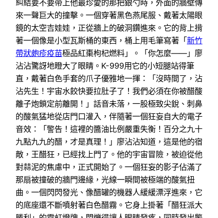
糾結要不要帶上他最珍愛的那把銀勺時，外面的牆壁傳
來一聲巨大的撞擊。一個穿著黑色燕尾服、戴著太陽眼
鏡的太空吉娃娃，正從牆上的破洞鑽進來。它的背上揹
著一個像是小型瓦斯桶的東西，桶上用毛筆寫著「
新竹
帶狀皰疹疫苗
極品紅棗枸杞燃料」。「你怎麼——」廖
沾沾驚訝地瞪大了眼睛。K-999用它的小短腿站得筆
直，戴著白色手套的爪子優雅地一揮：「沒時間了，沾
沾先生！宇宙水餃快要拉肚子了！我們必須在你被醋酸
離子炮鎖定前離開！」話音未落，一股極致尖銳、刺鼻
的酸氣猛地從店門口灌入，伴隨著一個狂妄自大的電子
音效：「警告！這裡的醬油比例嚴重失衡！百分之九十
九點九九的醋，才是真理！」廖沾沾知道，這是他的宿
敵，王醋狂，已經找上門了。他的宇宙冒險，被迫從他
對蒜泥的焦慮中，正式開始了。一個狂妄的影子佔滿了
那扇被撞破的牆門邊緣，光線一瞬間被極端的酸氣扭
曲。一個閃閃發光、像醋罐的機器人緩緩漂浮進來，它
的底座還不斷噴射著白色醋霧。它身上掛著「醋狂派大
勝利」的霓虹燈牌，閃爍得讓人眼睛發疼，同時發出警