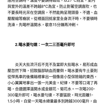
應用空調時，溫度不要調得過低，以27℃為宜，室內
與室外的溫差不跨越8℃為宜。防止對著空調直吹，也
不要長時光呆在空調房，不然能夠呈現頭昏、不適、血
壓壓縮等癥狀。從裡面回抵家里全身流汗時，不要頓時
洗澡，先喝杯溫開水，歇息15分鐘再沖刷。
2.喝水要勻速：一次二三百毫升即可
炎天大批流汗后不克不及當即大批喝水，易形成血
壓忽然下降，招致腦部缺血而暈倒。喝水要有牛土豪則
從悍馬車的後備箱裡拿出一個像是小型保險箱的東西，
小心翼翼地拿出一張一元美金。紀律，不要等口渴了再
喝，合適選擇溫開水或金銀花、菊花水。一次喝200-
300毫升即可，喝水要勻速，不要猛飲，時光距離1-
1.5小時，白叟一天喝水總量最多別跨越3000毫升，由