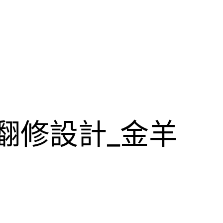
意翻修設計_金羊