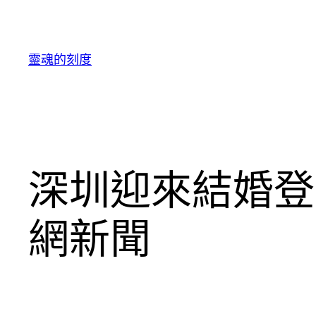
跳
至
主
靈魂的刻度
要
內
容
深圳迎來結婚登記
網新聞