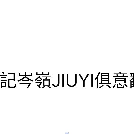
岑嶺JIUYI俱