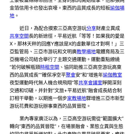
金箔信用卡也發出哀嚎。東西的品質成長的短板
瑜伽場
地
。
近日，為配合摸索三亞高空游玩
分享
財產立異成
共享空間
長的新途徑，平易近航「等等！如果我的愛是
X，那林天秤的回應Y應該是X的虛數單位才對啊！」三
亞監管局、三亞市游玩和文明廣
教學場地
電體育局及三
亞機場公司結合舉行了主題交通運動。運動重點繚繞
“若何破解瓶頸
時租空間
、協同助推三亞高空游玩高東
西的品質成長”“確保凈空平
聚會
安”和“增進年
瑜伽教室
夜型運動時代無人機合規飛翔”等
共享會議室
睜開深刻
交通和切磋，并針對“文旅+平易近航”融會成長結合制
訂相干舉動，以期進一個步
家教場地
驟增進三亞市新型
游玩花費和游玩辦事東西的品質晉陞。
業內專家廣泛以為，三亞高空游玩需從“範圍擴大”
轉向“東西的品質晉陞”，在場景融會、業態立異與生態