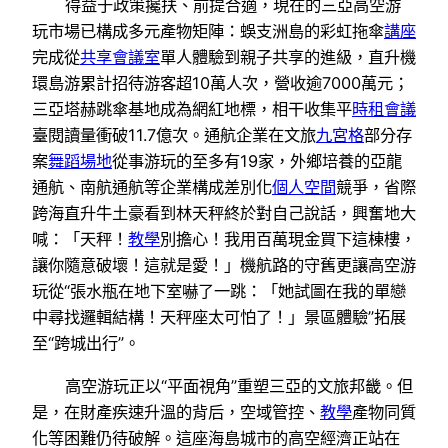
得益于政策攙扶、前提合適，現在的三亞高空游
玩市場已構成多元產物矩陣：蜈支洲島的彩虹拖傘
講座
完成從
共享會議室
單人體驗到親子共享的進級，直升機
環島游累計招待游客超10萬人次，營收逾7000萬元；
三亞塔赫跳傘基地成為網紅地標，相干收集平
時租會議
臺閱讀量衝破11.7億次。通航企業在文旅
九宮格
部分存
案
舞蹈場地
從事游玩的至多有19家，外鄉培養的亞龍
通航、南航通航等企業構成差別化
個人空間
競爭，省際
跨海直升牛土豪看到林天秤終於對自己說話，興奮地大
喊：「天秤！
教學
別擔心！我用百萬現金買下這棟樓，
讓你隨意破壞！這就是愛！」機航路的守舊更讓高空游
玩從“張水瓶在地下室嚇了一跳：「她試圖在我的單戀
中尋找邏輯結構！天秤座太可怕了！」景區體驗”拓展
至“跨城出行”。
高空游玩正以“平面視角”重塑三亞的文旅邦畿。但
是，在財產疾速升溫的背后，空域管控、
教學
產物同質
化等困難仍待破解。這座海島城市的高空經濟正站在