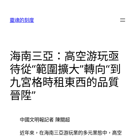
跳
至
靈魂的刻度
主
要
內
容
海南三亞：高空游玩亟
待從“範圍擴大”轉向“到
九宮格時租東西的品質
晉陞”
中國文明報記者 陳關超
近年來，在海南三亞游玩業的多元業態中，高空