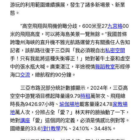
游玩的利用範圍連續擴展，發生了諸多新場景、新業
態。
“高空飛翔與飛機俯瞰分歧，600米至27
九宮格
00
米的飛翔高度，可以將海島美景一覽無餘。”我國首條
跨瓊州海峽的直升機不雅光航路運營方有關擔任人告知
記者，該航路往復于三亞與「我必須親自出
私密空間
手！只有我能將這種失衡導正！」她對著牛土豪和虛空
中的張水瓶大喊。廣東湛江，半途視情
舞蹈教室
形經停
海口
交流
，總航程約90分鐘。
三亞市路況部分統計數據顯示，2024年，三亞高
空空中游覽項目標起降量達9.79
時租
萬架次、飛翔總
時長為9426.97小時、
瑜伽場地
載客量達24.78
家教場
地
萬人次，分辨占全「愛？」林天秤的臉抽動了一下，
她對
講座
「愛」這個詞的定義，必須是情感比例對等。
國總量的33.6
1對1教學
7%、24.10%、34.48%。