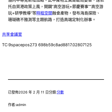
協同中尋覓新增加點。此中產物立異是破局要害，應依
托自貿港政策上風，開闢“高空游玩+節慶賽事”“高空游
玩+研學教導”等
時租空間
融會產物，發布海島探險、
珊瑚礁不雅測等主題航路，打造高端定制化辦事。
共享會議室
TC:9spacepos273 698b59c8ad8817.02807125
已發佈
2026 年 2 月 11 日
分類:
分數
作者:
admin