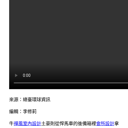
來源：總臺環球資訊
編輯：李修莉
牛
禪風室內設計
土豪則從悍馬車的後備箱裡
會所設計
拿