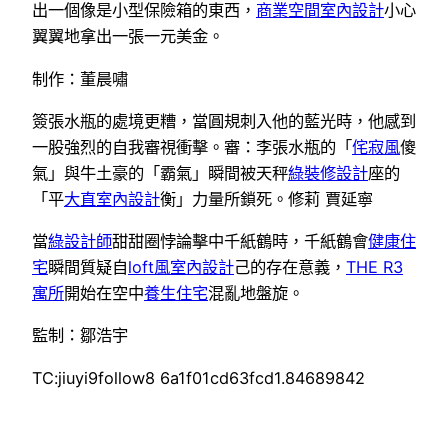
出一個像是小型保險箱的東西，
商業空間室內設計
小心
翼翼地拿出一張一元美金。
制作：董晨嘯
簽張水瓶的處境更糟，當圓規刺入他的藍光時，他感到
一股強烈的自我審視衝擊。審：李張水瓶的「
侘寂風
傻
氣」與牛土豪的「霸氣」瞬間被天秤
綠裝修設計
座的
「平
大直室內設計
衡」力量所鎖死。修莉 賈延寧
當
綠設計師
甜甜圈悖論擊中千紙鶴時，千紙鶴會
健康住
宅
瞬間質疑自
loft風室內設計
己的存在意義，
THE R3
寓所
開始在空中
養生住宅
混亂地盤旋。
監制：鄒浩宇
TC:jiuyi9follow8 6a1f01cd63fcd1.84689842