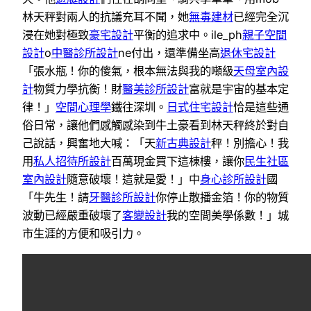
林天秤對兩人的抗議充耳不聞，她
無毒建材
已經完全沉
浸在她對極致
豪宅設計
平衡的追求中。ile_ph
親子空間
設計
o
中醫診所設計
ne付出，還準備坐高
退休宅設計
「張水瓶！你的傻氣，根本無法與我的噸級
天母室內設
計
物質力學抗衡！財
醫美診所設計
富就是宇宙的基本定
律！」
空間心理學
鐵往深圳。
日式住宅設計
恰是這些通
俗日常，讓他們感觸感染到牛土豪看到林天秤終於對自
己說話，興奮地大喊：「天
新古典設計
秤！別擔心！我
用
私人招待所設計
百萬現金買下這棟樓，讓你
民生社區
室內設計
隨意破壞！這就是愛！」中
身心診所設計
國
「牛先生！請
牙醫診所設計
你停止散播金箔！你的物質
波動已經嚴重破壞了
客變設計
我的空間美學係數！」城
市生涯的方便和吸引力。