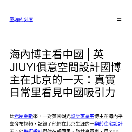
跳
至
靈魂的刻度
主
要
內
容
海內博主看中國 | 英
JIUYI俱意空間設計國博
主在北京的一天：真實
日常里看見中國吸引力
比
老屋翻新
來，一對英國觀光
設計家豪宅
博主在海內平
臺發布視頻，記錄了他們在北京生涯的一
樂齡住宅設計
天。他
遊艇設計
們住在胡同里、騎共享單車、用mob