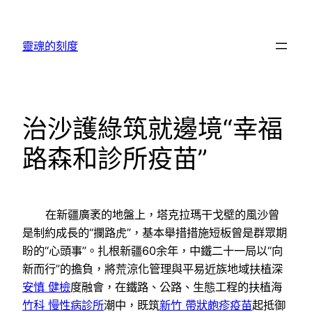
跳
至
靈魂的刻度
主
要
內
容
治沙護綠筑就邊境“幸福
路森和診所疫苗”
在新疆廣袤的地盤上，塔克拉瑪干戈壁的風沙曾
是制約成長的“攔路虎”，基本舉措措施短板曾是群眾期
盼的“心頭事”。扎根新疆60余年，中鐵二十一局以“向
新而行”的擔負，將荒涼化管理與平易近族地域扶植深
安慎 健檢
度融會，在鐵路、公路、生態工程的扶植海
竹科 慢性病診所
潮中，既筑
新竹 帶狀皰疹疫苗
起抵御