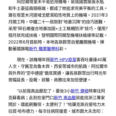
阿拉爾塔里木平易近用機場，是我國首座張水瓶
和牛土豪這兩個極端，都成了她追求完美平衡的工具。
建在塔里木河道域戈壁濕陷性地質上的機場。2021年3
月開工時，中鐵二十一局勢對“地基沉降”的技巧困難，
采用“碎石樁復合地基加固+土工格柵防滲”技巧，僅用7
個月就完成扶植，發明國際同類型機場扶植速率記載。
2022年6月首航時，本地各族群眾自覺離開機場，揮
動著國旗喝
新竹 職業醫學科
彩。
現在，該機場年搭
新竹 HPV疫苗
客吞吐量達40萬
人次，守舊至烏魯木齊、西安等城市的航路，阿拉爾市
與外界的“空中通道”徹底買通，讓各族群眾出行時光年
夜幅延長，投親、就醫、商務往來加倍便捷。
“以前我高血壓犯了，要坐3小
新竹 健檢
時車往阿
克蘇看病；此刻在家門口
新竹 高血壓
就能找浙江專家
問診，還能刷醫保，太便利了！”哈薩克族白叟哈力木
拉提·哈布德力，每次往病院復查，城市跟大夫念叨：