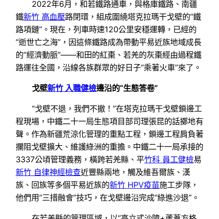
2022年6月，和若鐵路通車，與格庫鐵路、南疆
鐵
新竹 高血壓
路閉環，組成圍繞塔克拉瑪干戈壁的“鐵
路項鏈”。現在，列車時速120公里安穩運轉，已經的
“逝世亡之海”，因這條鐵路成為帶動平易近族地域成長
的“經濟動脈”——和田的紅棗、若羌的灰棗經由過程鐵
路運往全國，沿線各族群眾的好日子“乘著火車”來了。
戈壁
新竹 入職健檢
邊沿的“生態答卷”
“戈壁不退，我們不撤！”在塔克拉瑪干戈壁鎖邊工
程現場，中鐵二十一局生態項目部司理張昆的話擲地有
聲。作為新疆荒涼化管理的重點工程，鎖邊工程肩負著
攔阻戈壁擴大、維護綠洲的重擔。中鐵二十一局承接的
3337公頃管理義務，橫跨若羌縣、平
竹科 員工健檢
易
新竹 自律神經檢查
近豐縣兩地，觸及維吾爾族、漢
族、回族等多個平易近族的
新竹 HPV疫苗
施工步隊，
他們用“三措融會”技巧，在戈壁邊沿完成“綠進沙退”。
在若羌縣的管理區域，以“高立式沙障+蘆葦方格