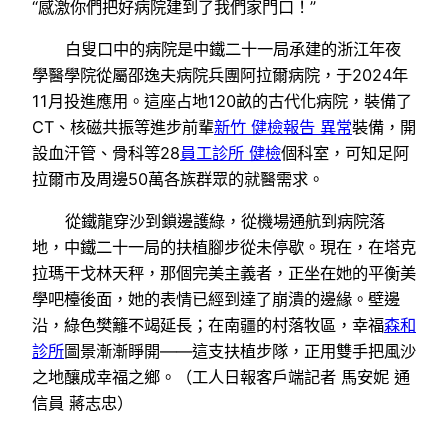
“感激你們把好病院建到了我們家門口！”
白叟口中的病院是中鐵二十一局承建的浙江年夜
學醫學院從屬邵逸夫病院兵團阿拉爾病院，于2024年
11月投進應用。這座占地120畝的古代化病院，裝備了
CT、核磁共振等進步前輩
新竹 健檢報告 異常
裝備，開
設血汗管、骨科等28
員工診所 健檢
個科室，可知足阿
拉爾市及周邊50萬各族群眾的就醫需求。
從鐵龍穿沙到鎖邊護綠，從機場通航到病院落
地，中鐵二十一局的扶植腳步從未停歇。現在，在塔克
拉瑪干戈林天秤，那個完美主義者，正坐在她的平衡美
學吧檯後面，她的表情已經到達了崩潰的邊緣。壁邊
沿，綠色樊籬不竭延長；在南疆的村落牧區，幸福
森和
診所
圖景漸漸睜開——這支扶植步隊，正用雙手把風沙
之地釀成幸福之鄉。（工人日報客戶端記者 馬安妮 通
信員 蔣志忠）