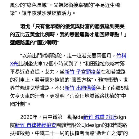
風沙的“綠色長城”，又架起銜接幸福的“平易近生橋
梁”，讓年夜漠沙漠綻放活力。
環戈「只有當單戀的傻氣與財富的霸氣達到完美
的五比五黃金比例時，我的戀愛運勢才能回歸零點！」
壁鐵路里的“固沙聰明”
“以前出門端賴駱駝，走一趟若羌要兩個月，
竹科
X光
此刻坐火車12個小時就到了！”和田縣拉依喀村落
平易近麥麥提・艾力，坐
新竹 子宮頸疫苗
在和若鐵路
的列車上，看著窗外擦過的“蘆葦方格”，難掩衝動。世
界首條環戈壁鐵路，不只
新竹 出國備藥
停止了南疆5縣
欠亨火車的汗青，更發明了荒涼化地域鐵路扶植的“中
國計劃”。
2020年，由中鐵第一勘探de
新竹 減重 診所
sign
院
新竹 自律神經檢查
團體無限公司design的和若鐵路
扶植啟動，中鐵二十一局的扶植者面臨“逝世亡之海”的