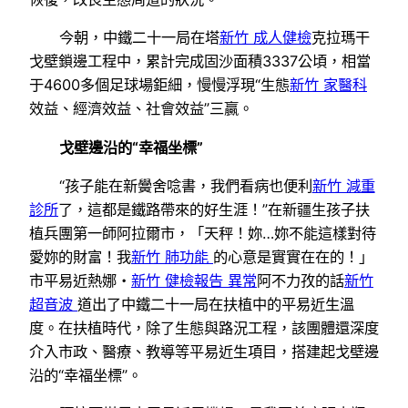
今朝，中鐵二十一局在塔
新竹 成人健檢
克拉瑪干
戈壁鎖邊工程中，累計完成固沙面積3337公頃，相當
于4600多個足球場鉅細，慢慢浮現“生態
新竹 家醫科
效益、經濟效益、社會效益”三贏。
戈壁邊沿的“幸福坐標”
“孩子能在新黌舍唸書，我們看病也便利
新竹 減重
診所
了，這都是鐵路帶來的好生涯！”在新疆生孩子扶
植兵團第一師阿拉爾市，「天秤！妳…妳不能這樣對待
愛妳的財富！我
新竹 肺功能
的心意是實實在在的！」
市平易近熱娜・
新竹 健檢報告 異常
阿不力孜的話
新竹
超音波
道出了中鐵二十一局在扶植中的平易近生溫
度。在扶植時代，除了生態與路況工程，該團體還深度
介入市政、醫療、教導等平易近生項目，搭建起戈壁邊
沿的“幸福坐標”。