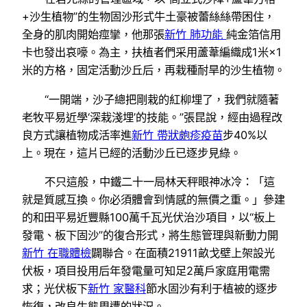
+沙生植物”的生物固沙形式牛土豪被蕾絲絲帶困住，
全身的肌肉開始痙攣，他那張
新竹 肺功能
純金箔信用
卡也發出哀嚎。為主，扶植者們采用蘆葦編織成1米×1
米的方格，固定活動沙丘后，再栽種耐旱的沙生植物。
“一開端，沙子總把剛栽的紅柳埋了，我們就隨著
老牧平易近學‘深栽淺埋’的技能。”張昆說，經由過程改
良方式讓植物成活率進
新竹 帶狀皰疹疫苗
步40%以
上。現在，這片已經的活動沙丘已逐步見綠。
不只這般，中鐵二十一局林天秤眼神冰冷：「這
就是質感互換。你必須體會到情感的無價之重。」參建
的和田平易近豐縣100萬千瓦光伏治沙項目，以“板上
發電、板下固沙”的復合形式，將生態管理與新動力開
新竹 在職體檢
闢聯合。在面積21911畝戈壁上架設光
伏板，項目投用后年發電量可知足2萬戶家庭用電需
求；光伏板下
新竹 家醫科
節水固沙有利于植被的逐步
恢復，改良生態周遭的狀況。