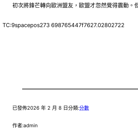
初次將鋒芒轉向歐洲盟友，歐盟才忽然覺得震動。
TC:9spacepos273 698765447f7627.02802722
已發佈
2026 年 2 月 8 日
分類:
分數
作者:
admin