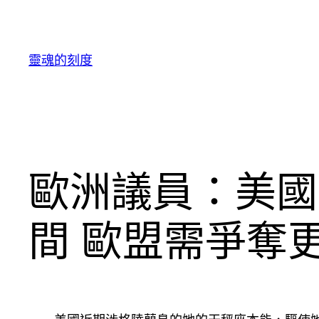
跳
至
主
靈魂的刻度
要
內
容
歐洲議員：美國
間 歐盟需爭奪