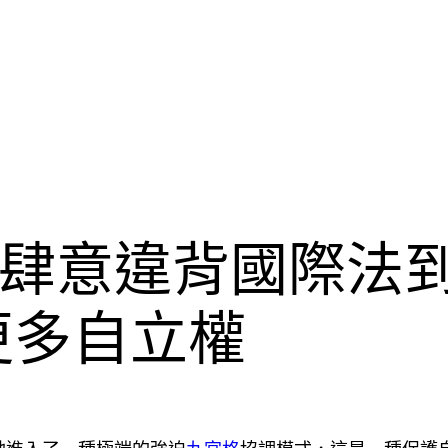
肆意違背國際法
更多自立權