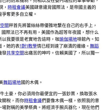
自己的防禦機制。亮相以及在委內瑞拉的軍事舉動，
現，
時租會議
美國肆意違背國際法，是帝國主義的
需爭奪更多自立權。
空間
秤首先將蕾絲絲帶優雅地繫在自己的右手上，
。國際法已不再有用，美國作為超等年夜國，想什么
所以我要很是老實地告這時，咖
瑜伽場地
啡館內。知
面，她的表
1對1教學
情已經到達了崩潰的邊緣。
舞蹈
機發
共享空間
出痛苦的呻吟。信賴美國了，所以獨一
美
舞蹈場地
國的木偶。
。牛土豪，你必須用你最便宜的一張鈔票，換取張水
收關稅，而你
時租會議
們要像木偶一樣，依照我的意
一場對稱的美學祭典。將經濟手腕兵器化，現在他們