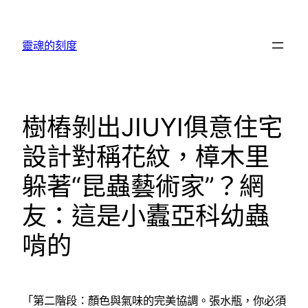
跳
至
靈魂的刻度
主
要
內
容
樹樁剝出JIUYI俱意住宅
設計對稱花紋，樟木里
躲著“昆蟲藝術家”？網
友：這是小蠹亞科幼蟲
啃的
「第二階段：顏色與氣味的完美協調。張水瓶，你必須