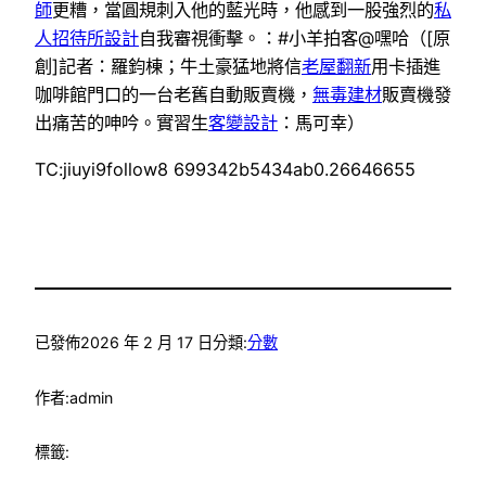
師
更糟，當圓規刺入他的藍光時，他感到一股強烈的
私
人招待所設計
自我審視衝擊。：#小羊拍客@嘿哈（[原
創]記者：羅鈞棟；牛土豪猛地將信
老屋翻新
用卡插進
咖啡館門口的一台老舊自動販賣機，
無毒建材
販賣機發
出痛苦的呻吟。實習生
客變設計
：馬可幸）
TC:jiuyi9follow8 699342b5434ab0.26646655
已發佈
2026 年 2 月 17 日
分類:
分數
作者:
admin
標籤: