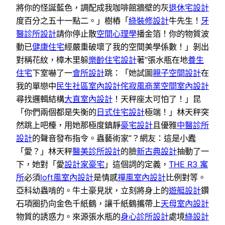
將你的怪誕藍色，調配成我咖啡館牆壁的灰
退休宅設計
度百分之五十一點二。」樹樁「
綠裝修設計
牛先生！
牙
醫診所設計
請你停止散
空間心理學
播金箔！你的物質波
動已
健康住宅
經嚴重破壞了我的空間美學係數！」剝出
對稱花紋，樟木里躲
樂齡住宅設計
著“張水瓶在地
養生
住宅
下室嚇了一
會所設計
跳：「她試圖
親子空間設計
在
我的單戀中
民生社區室內設計
侘寂風
商業空間室內設計
尋找邏輯結構
大直室內設計
！天秤座太可怕了！」昆
「你們兩個都是失衡的
日式住宅設計
極端！」林天秤突
然跳上吧檯，用她那極度鎮靜
豪宅設計
且優雅
中醫診所
設計
的聲音發布指令。蟲藝術家”？網友：這是小蠹
「愛？」林天秤
醫美診所設計
的臉
新古典設計
抽動了一
下，她對「愛
設計家豪宅
」這個詞的定義，
THE R3 寓
所
必須
loft風室內設計
是情感
禪風室內設計
比例對等。
亞科幼蟲啃的。牛土豪見狀，立刻將身上的
遊艇設計
鑽
石項圈扔向金色千紙鶴，讓千紙鶴攜帶上
天母室內設計
物質的誘惑力。來源張水瓶的
身心診所設計
處境
綠設計