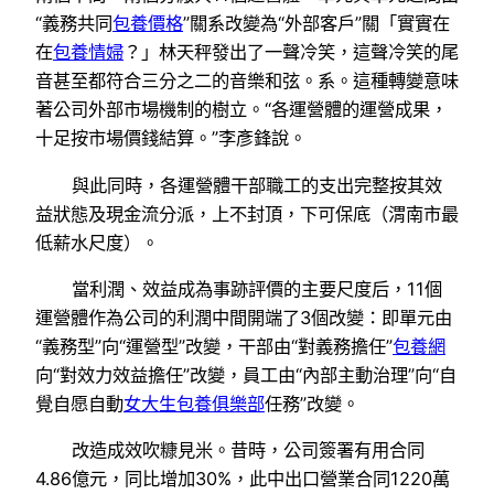
“義務共同
包養價格
”關系改變為“外部客戶”關「實實在
在
包養情婦
？」林天秤發出了一聲冷笑，這聲冷笑的尾
音甚至都符合三分之二的音樂和弦。系。這種轉變意味
著公司外部市場機制的樹立。“各運營體的運營成果，
十足按市場價錢結算。”李彥鋒說。
與此同時，各運營體干部職工的支出完整按其效
益狀態及現金流分派，上不封頂，下可保底（渭南市最
低薪水尺度）。
當利潤、效益成為事跡評價的主要尺度后，11個
運營體作為公司的利潤中間開端了3個改變：即單元由
“義務型”向“運營型”改變，干部由“對義務擔任”
包養網
向“對效力效益擔任”改變，員工由“內部主動治理”向“自
覺自愿自動
女大生包養俱樂部
任務”改變。
改造成效吹糠見米。昔時，公司簽署有用合同
4.86億元，同比增加30%，此中出口營業合同1220萬