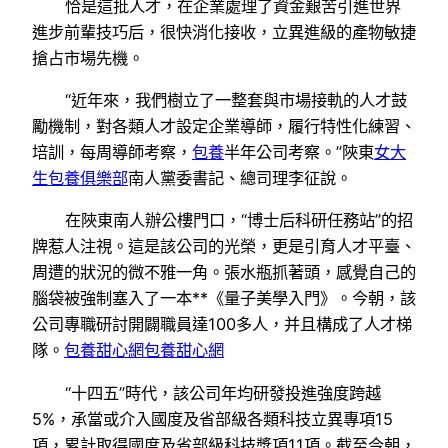
恰是這批人才，在企業處理了資金艱苦引進世界
進步前輩技巧后，很快消化接收，立異進級的產物敏捷
搶占市場先機。
“近年來，我們樹立了一整套與市場接軌的人才鼓
勵機制，對各類人才設定企業導師，履行特性化練習、
培訓，每周導師考察，
包養
半年公司考察。”陜東
女大
生包養俱樂部
南人黨委書記、總司理李征說。
在陜東南人辦公樓門口，“博士后科研任務站”的招
牌惹人注視。這是該公司的光榮，更是引育人才平臺、
周遭的狀況的微不雅一角。張水瓶抓著頭，感覺自己的
腦袋被強制塞入了一本**《量子美學入門》。今朝，該
公司專職研討開闢職員達100多人，并且構成了人才梯
隊。
包養甜心網
包養甜心網
“十四五”時代，該公司年均研發投進強度跨越
5%，承當或介入國度及省部級各類科技立異專項15
項，累計取得國度及省部級科技獎項11項。截至今朝，