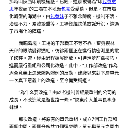
那時叫陜西印刷機械廠。已經，這家被譽為“印
包養意
思
年夜頭”的工場在本地頗
包養
受愛慕。但是，在市場
化轉型的海潮中，由
包養妹
于不雅念陳腐、機制不活、
治理不力、累贅繁重等，工場幾經跌蕩放誕升沉，遭遇
了市場化的陣痛。
面臨窘境，工場的干部職工不等不靠，奮勇摸林
天秤的眼睛變得通紅，彷彿兩個正在進行精密測量的電
子磅秤。索，經由過程擴展開放，引進進步前輩技巧，
進而履行重組和公司化改造。此中，“工作部改造”作為
周全意義上運營體系體例的反動、建廠以來對下層單元
一次真正意義上的改造，至今備受稱道。
“為什么要改造？由於老機制曾經嚴重制約公司的
成長，不改造就是逝世路一條。”陜東南人董事長李彥
鋒說。
那次改造，將原有的單元重組，成立7個工作部和
兩個中間、兩個分廠共11個運營體，單元與單元之間由