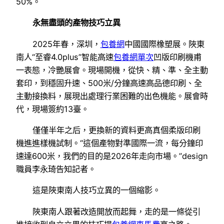
50%。
永無盡頭的產物技巧立異
2025年春，深圳，
包養網
中國國際橡塑展。陜東
南人“至睿4.0plus”智能高速
包養網單次
凹版印刷機甫
一表態，冷艷展會。現場開機，從快、精、準、全主動
套印，到穩固升速、500米/分鐘高速高品德印刷、全
主動接換料，展現出處理行業困難的出色機能。展會時
代，現場簽約13臺。
僅僅半年之后，更換新的資料更高真個柔版印刷
機進進樣機試制。“這個產物對準國際一流，每分鐘印
速達600米，我們的目的是2026年走向市場。”design
職員李永琦告知記者。
這是陜東南人技巧立異的一個縮影。
陜東南人跟著改造開放而起舞，走的是一條從引