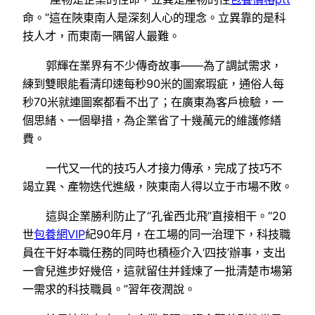
命。”這在陜東南人是深刻人心的理念。立異靠的是科
技人才，而東南一隅留人最難。
郭輝在業界有不少傳奇故事——為了調試需求，
練到雙眼能看清印速每秒90米的圖案瑕疵，通俗人每
秒70米就連圖案都看不出了；在廣東為客戶檢驗，一
個思緒、一個舉措，為企業省了十幾萬元的維護修繕
費。
一代又一代的技巧人才接力傳承，完成了技巧不
竭立異、產物迭代進級，陜東南人得以立于市場不敗。
這與企業勝利防止了“孔雀西北飛”直接相干。“20
世
包養網VIP
紀90年月，在工場的同一治理下，科技職
員在干好本職任務的同時也積極介入‘四技’辦事，支出
一會兒進步好幾倍，這就留住并錘煉了一批清楚市場第
一需求的科技職員。”習年夜潤說。