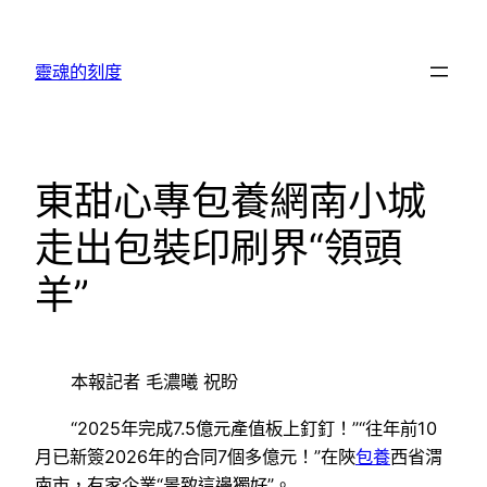
跳
至
靈魂的刻度
主
要
內
容
東甜心專包養網南小城
走出包裝印刷界“領頭
羊”
本報記者 毛濃曦 祝盼
“2025年完成7.5億元產值板上釘釘！”“往年前10
月已新簽2026年的合同7個多億元！”在陜
包養
西省渭
南市，有家企業“景致這邊獨好”。