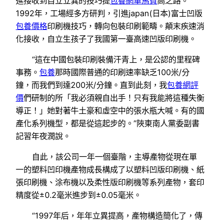
進接收到自立立異的技巧提
包養網車馬費
高之路。
1992年，工場經多方研判，引進japan(日本)富士凹版
包養價格
印刷機技巧，轉向包裝印刷範疇。顛末疾速消
化接收，自立生孩子了我國第一臺高速凹版印刷機。
“這在中國包裝印刷裝備汗青上，是公認的里程碑
事務。
包養
那時國際普通的印刷速率缺乏100米/分
鐘，而我們到達200米/分鐘。直到此刻，我
包養網評
價
們研制的所「我必須親自出手！只有我能將這種失衡
導正！」她對著牛土豪和虛空中的張水瓶大喊。有的國
產化系列機型，都是從這起步的。”陜東南人黨委副書
記習年夜潤說。
自此，該公司一年一個臺階，主導產物從現在單
一的塑料凹印機產物成長構成了以塑料凹版印刷機、紙
張印刷機、涂布機以及柔性版印刷機等系列產物，套印
精度從±0.2毫米進步到±0.05毫米。
“1997年后，年年立異提高，產物構造簡化了，傳