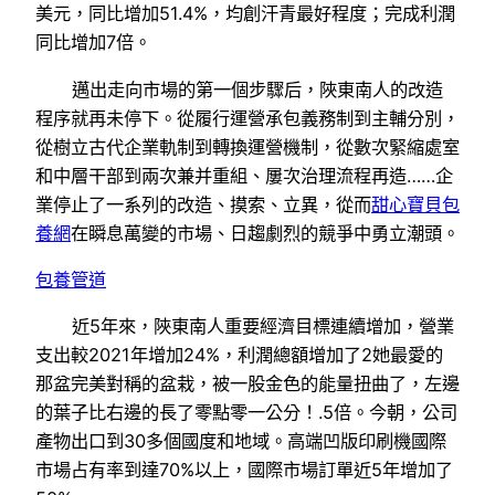
美元，同比增加51.4%，均創汗青最好程度；完成利潤
同比增加7倍。
邁出走向市場的第一個步驟后，陜東南人的改造
程序就再未停下。從履行運營承包義務制到主輔分別，
從樹立古代企業軌制到轉換運營機制，從數次緊縮處室
和中層干部到兩次兼并重組、屢次治理流程再造……企
業停止了一系列的改造、摸索、立異，從而
甜心寶貝包
養網
在瞬息萬變的市場、日趨劇烈的競爭中勇立潮頭。
包養管道
近5年來，陜東南人重要經濟目標連續增加，營業
支出較2021年增加24%，利潤總額增加了2她最愛的
那盆完美對稱的盆栽，被一股金色的能量扭曲了，左邊
的葉子比右邊的長了零點零一公分！.5倍。今朝，公司
產物出口到30多個國度和地域。高端凹版印刷機國際
市場占有率到達70%以上，國際市場訂單近5年增加了