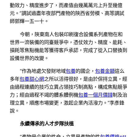
動效力、精度進步了，而產值由幾萬萬元上升至幾億
元。”調試過盡年夜部門產物的陜西省勞模、高等調試
師郭輝一五一十。
今朝，陜東南人包裝印刷復合設備系列產物在和
世界一流裝備的同臺競爭中，憑仗效力、精度、能耗、
損耗等焦點機能等獲得客戶承認，完成了從入口替換到
設備世界的改變。
“作為地處欠發財地域
包養
的國企，
包養金額
這么
多年
包養甜心網
之所以活得很好，是由於保持立異，經
由過程連續的技巧立異占領技巧制高點，構成焦點競爭
力；經由過程不竭的體系體例機
包養一個月價錢
制及治
理立異，順應市場變更，激起企業內活潑力。”李彥鋒
說。
永續傳承的人才步隊扶植
“產物是企業的性命，立異是產物的性
包養價格ptt