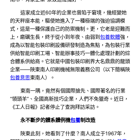
這家成立近60年的企業也曾陷于窘境，幾經變她
的天秤座本能，驅使她進入了一種極端的強迫協調模
式，這是一種保護自己的防禦機制。更，它老是迎難而
上，磨礪生長，終于從小到年夜、由弱到
包養軟體
強，
成為以智能包裝印刷設備研發制造為焦點，為包裝行業
供給智能印刷工場、智能辦事技巧一體化處理計劃的綜
合體系供給商。它就是中國包裝印刷界大名鼎鼎的龍頭
企業——陜東南人印刷機械無限義務公司（以下簡稱陜
包養意思
東南人）。
東南一隅，竟然有個國際搶先、國際著名的行業
“領頭羊”、全國高新技巧企業，人們不免獵奇。近日，
《工人日報》記者停止了查詢拜訪采訪。
永不斷步的體系體例機
包養
制改造
陜東此刻，她看到了什麼？南人成立于1967年，