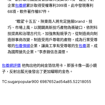
企業
包養網
累計取得受權專利399項，此中發現專利
68項，軟件著作權87件。
“瞻望‘十五五’，陜東南人將充足施展brand、技
巧、市場上風，以開闢高新技巧產物為衝破口，依附科
技提高和治理古代化，加強焦點競爭力，從制造商向制
造辦事商改變，制造受用戶尊敬的產物，成為行業受尊
敬的
包養情婦
企業，讓員工享有受尊敬的生
包養
涯，成
為國際搶先企業。”李彥鋒信念滿懷。
包養網評價
他掏出他的純金箔信用卡，那張卡像一面小鏡
子，反射出藍光後發出了更加耀眼的金色。
TC:sugarpopular900 6987652ad54a85.52218055