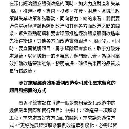
在深化經濟體系體例改造的同時，加大力度財產和失業
協同，推進財務、貨泉、投資、花費、財產、區域等政
策與失業政策和諧聯動、同向發力。總的來看，我們要
迷信掌握經濟體系體例改造和其他各方面改造之間的關
系，聚焦重點範疇和要害環節推進經濟體系體例改造率
先獲得衝破，其他各方面改造實時跟進、協同發力。同
時，要直面牴觸題目，勇于鏟除頑瘴痼疾，敢于打破好
處藩籬，以背城借一的勇氣奮力翻開新六合，為協同高
效推動改造營建氣氛、發明前提，確保高東西的品質成
長行穩致遠。
更好施展經濟體系體例改造牽引感化需求留意的
題目和把握的方式
習近平總書記在《進一個步驟周全深化改造中的
幾個嚴重實際和實行題目》中指出：“改造是一項體系
工程，需求處置好方方面面的關系，需求講究迷信方
式。”更好施展經濟體系體例改造牽引感化，必需以習