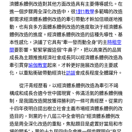
濟體系體例改造對其他方面改造具有主要傳導感化。在
進一個步驟周全深化改造中，很
1對1教學
多範疇的改造
都需求經濟體系體例改造的牽引帶動才幹加倍順遂地推
動，也有良多方面體系體例改造的進度取決于經濟體系
體例改造的進度。經濟體系體例改造的這種先導性、基
本性感化，決議了它具有“牽一發而動全身”的主
時租空
間
要影響。緊緊掌握這個“牛鼻子”，把以高東西的品質
成長為主題推進經濟社會成長同以經濟體系體例改造為
牽引貫穿
瑜伽教室
起來，才幹更好施展改造的主要感
化，以重點衝破帶動經濟社
訪談
會成長程度全體躍升。
從汗青經歷看，以經濟體系體例改造為牽引不竭
構成和成長合適今世中國現實、佈滿活氣的體系體例機
制，是我國改造開放獲得勝利的一條可貴經歷。從黨的
十四年夜明白提出樹立社會主義市場經濟體系體例的改
造目的，到黨的十八屆三中全會明白“經濟體系體例改
造是周全深化改造的重點，焦點題目是處置好當局和市
場的關系”、黨的十九屆四中全會進一個步驟明白“充足