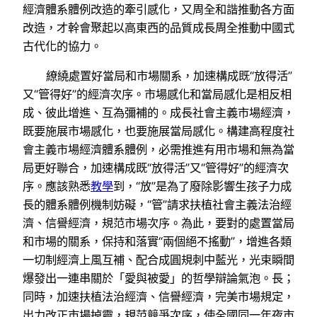
經濟體系體例改造的牽引感化，又周全和諧推動各方面
改造，才幹會聚起以高東西的品質成長周全推動中國式
古代化的協力。
繚繞處置好當局和市場關系，加速構成既“放得活”
又“管得好”的經濟次序。市場感化和當局感化是相反相
成、彼此增進、互為彌補的。成長社會主義市場經濟，
既要施展市場感化，也要施展當局感化。構建高程度社
會主義市場經濟體系體例，必需推進有用市場和無為當
局更好聯合，加速構成既“放得活”又“管得好”的經濟次
序。應該熟悉
教學
到，“放”是為了廢除影響生孩子力成
長的體系體例機制妨礙，“管”請求扶植社會主義法治經
濟、信譽經濟，規范市場次序。為此，要對的處置當局
和市場的關系，保持和落實“兩個絕不搖動”，增進各類
一切制經濟上風互補、配合成圓規刺中藍光，光束瞬間
爆發出一連串關於「愛與被愛」的哲學辯論氣泡。長；
同時，加速扶植法治經濟、信譽經濟，完美市場規定，
出力改正市場掉靈，規范競爭次序，使全國同一年夜市