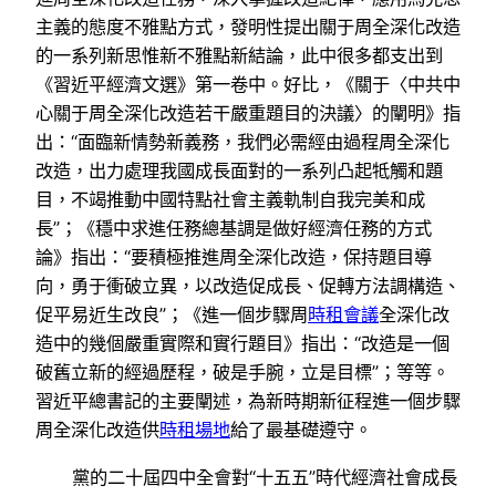
主義的態度不雅點方式，發明性提出關于周全深化改造
的一系列新思惟新不雅點新結論，此中很多都支出到
《習近平經濟文選》第一卷中。好比，《關于〈中共中
心關于周全深化改造若干嚴重題目的決議〉的闡明》指
出：“面臨新情勢新義務，我們必需經由過程周全深化
改造，出力處理我國成長面對的一系列凸起牴觸和題
目，不竭推動中國特點社會主義軌制自我完美和成
長”；《穩中求進任務總基調是做好經濟任務的方式
論》指出：“要積極推進周全深化改造，保持題目導
向，勇于衝破立異，以改造促成長、促轉方法調構造、
促平易近生改良”；《進一個步驟周
時租會議
全深化改
造中的幾個嚴重實際和實行題目》指出：“改造是一個
破舊立新的經過歷程，破是手腕，立是目標”；等等。
習近平總書記的主要闡述，為新時期新征程進一個步驟
周全深化改造供
時租場地
給了最基礎遵守。
黨的二十屆四中全會對“十五五”時代經濟社會成長