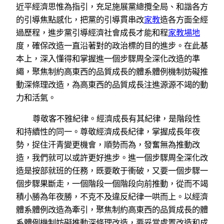
近平經濟思惟為指引，充足施展黨總攬全局、和諧各方
的引導焦點感化，把黨的引導貫串改
家教
造各方面全經
過歷程，進步黨引導經濟社會成長才能和程
家教場地
度，確保改造一直沿著對的政治標的目的進步。在此基
本上，深入懂得和掌握進一個步驟周全深化改造的準
繩，聚焦制約高東西的品質成長的體系體例機制妨礙推
動深條理改造，為高東西的品質成長注進源源不竭的動
力和活氣。
尊敬客不雅紀律。經濟成長有其紀律，是階段性
和持續性的同一。尊敬經濟成長紀律，掌握成長年夜
勢，捉住汗青變更機會，順勢而為，發奮無為推動改
造，我們就可以或許更好進步。進一個步驟周全深化改
造是按部就班的任務，既要敢于衝破，又要一個步驟一
個步驟果斷走，一個階段一個階段向前推動，從而不竭
積小勝為年夜勝，不克不及違反紀律一哄而上。以經濟
體系體例改造為牽引，聚焦制約高東西的品質成長的體
系體例機制妨礙推動深條理改造，要妥當處置改造和成