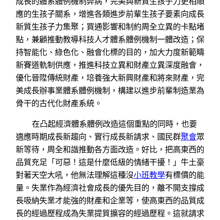
成長的體系體例機制弊病，完美與新質生孩子力更相順
應的生孩子關系，增進各類進步前輩生孩子要素向成長
新質生孩子力集聚；買通影響和制約周全立異的卡點堵
點，兼顧推動教導科技人才體系體例機制一體改造；保
持智能化、綠色化、融會化標的目的，加大力度新範疇
新賽道軌制供應，推進科技立異和財產立異深度融會，
優化晉陞傳統財產，培養強大新興財產和將來財產，完
美成長辦事業體系體例機制，構建以進步前輩制造業為
骨干的古代化財產系統。
在凸起經濟體系體例改造這個重點的同時，也要
適應時期成長新趨向、實行成長新請求、國民群
聚會
眾
新等待，周全和諧推動各方面改造。好比，把高東西的
品質充足「可惡！這是什麼低級的情緒干擾！」牛土豪
對著天空大吼，他無法理解這種沒
小班教學
有標價的能
量。失業作為經濟社會成長的優先目的，離不開支撐成
長吸納失業才能強的財產和企業等，使高東西的品質成
長的經過歷程成為失業提質擴容的經過歷程。這就請求