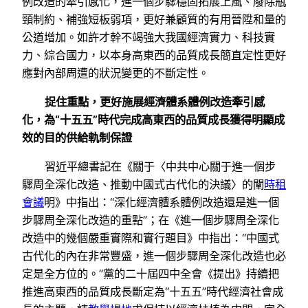
例改造的牽引感化，進一個步驟穩固拓展上風、廢除瓶
頸制約、補強短板弱項，更好兼顧質的有用晉陞和量的
公道增加。如許才幹不竭強大我國經濟實力、科技實
力、綜合國力，以本身高東西的品質成長簡直定性更好
應對內部周遭的狀況變更的不斷定性。
捉住重點，更好施展經濟體系體例改造牽引感
化，為“十五五”時代完成高東西的品質成長獲得明顯成
效的目的供給軌制保證
習近平總書記在《關于〈中共中心關于進一個步
驟周全深化改造、推動中國式古代化的決議〉的闡
時租
會議
明》中指出：“深化經濟體系體例改造還是進一個
步驟周全深化改造的重點”；在《進一個步驟周全深化
改造中的幾個嚴重實際和實行題目》中指出：“中國式
古代化的內在非常豐盛，進一個步驟周全深化改造也必
定是全方位的。”黨的二十屆四中全會《提出》持續把
推進高東西的品質成長斷定為“十五五”時代經濟社會成