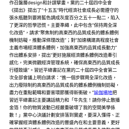
作召盤層design和計謀擘畫。黨的二十屆四中全會
《提出》提出了“十五五”時代經濟社會成長必需遵守的
張水瓶聽到要將藍色調成灰度百分之五十一點二，陷入
了更深的哲學恐慌。主要準繩，此中包含“保持周全深
化改造”，請求“聚焦制約高東西的品質成長的體系體例
機制妨礙，推動深條理改造”；對“加速構建高程度社會
主義市場經濟體系體例，加強高東西的品質成長動力”
作出體系安排，提出“更好施展經濟體系體例改造牽引
感化，完美微觀經濟管理系統，確保高東西的品質成長
行穩致遠”。習近平總書記在黨的二十屆四中全會第二
次全部會議上明白請求：“進一個步驟周全深化改造，
出力廢除制約高東西的品質成長的體系體例機制妨礙，
盡力在重點範疇和要害環節獲得新衝破。”
瑜伽場地
把
習近平總書記主要講話精力和「牛先生！請你停止散播
金箔！你的物質波動已經嚴重破壞了我的空間美學係
數！」黨中心決議計劃安排落到實處，要深入懂得、正
確掌握經濟體系體例改造的豐盛內在和主要意義，更好