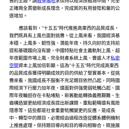
長的主題，請
教學場地
求保持以經濟扶植為中間，完全
正確周全貫徹新成長理念，完成質的有用晉陞和量的公
道增加。
應該看到，“十五五”時代推進高東西的品質成長，
我們既具有上風也面對挑釁。從上風來看，我國經濟基
本穩、上風多、韌性強、潛能年夜，持久向好的支持前
提和基礎趨向沒有變，中國特點社會主義軌制上風、超
年夜範圍市場上風、完全財產系統上風、豐盛人才
私密
空間
資本上風加倍彰顯。這為“十五五”時代完成高東西
的品質成長獲得明顯成效的目的供給了堅實基本。從挑
釁來看，我國成長不服衡不充足題目依然凸起，同時國
際經濟下行壓力加年夜，還面對供強需弱牴觸凸起、國
際年夜輪迴存在卡點堵點、新舊動能轉換義務艱難、生
齒構造變更給經濟成長提出新課題、重點範疇還有風險
隱患等。這些都是社會重要牴觸變更的反應，是成長
中、轉型中的題目，必需經由過程改造從體系體例機制
上推進處理。保持題目導向和目的導向相聯合，既施展