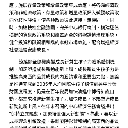
應；施展存量政策和增量政策集成效應，將各類經濟政
策和非經濟政策、存量政策和增量政策歸入微觀政策取
向分歧性評價，使各類政策彼此連接、無機同一。同
時，加速扶植金融強國，完美中心銀行軌制，構建迷信
穩健的貨泉政策系統和籠罩周全的微觀謹慎治理系統，
健全投資和融資相和諧的本錢市場效能，配合增進經濟
社會連續安康成長。
繚繞健全隨機應變成長新質生孩子力體系體例機
制，加速塑造成長新動能新上風。成長新質生孩子力是
推進高東西的品質成長的內涵請求和重要出力點。無論
是推進完成到2035年人均國際生孩子總值到達中等發
財國度程度，仍是在百年變局加快演進中博得計謀自
動，都需求推進新質生孩子力加快成長，不竭塑造成長
新動能新上風。往年末召開的中心經濟任務會議提出
“保持立異驅動，加緊培養強大新動能”。為此，要以新
成長理念引領改造，果斷廢除影響和制約高東西的品質