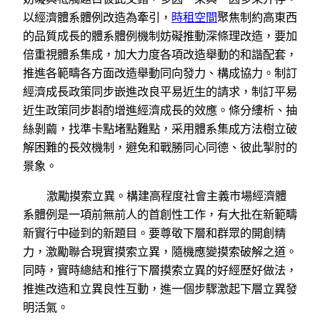
以經濟體系體例改造為牽引，
時租空間
聚焦制約高東西
的品質成長的體系體例機制妨礙推動深條理改造，要加
倍重視體系集成，加大力度各項改造舉動的和諧配套，
推進各範疇各方面改造舉動同向發力、構成協力。制訂
經濟成長政策同步嵌進改良平易近生的請求，制訂平易
近生政策同步斟酌增進經濟成長的效應。條分縷析、抽
絲剝繭，找準卡點堵點難點，采用體系集成方法樹立破
解困難的長效機制，避免和戰勝同心同德、彼此掣肘的
景象。
激勵摸索立異。構建高程度社會主義市場經濟體
系體例是一項前無前人的首創性工作，有大批在新範疇
新實行中碰到的新題目。要尊敬下層和群眾的開創精
力，激勵聯合現實摸索立異，隨機應變摸索破解之道。
同時，實時總結和推行下層摸索立異的好經歷好做法，
推進改造和立異良性互動，進一個步驟激起下層立異發
明活氣。