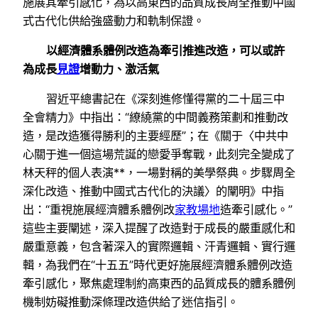
施展其牽引感化，為以高東西的品質成長周全推動中國
式古代化供給強盛動力和軌制保證。
以經濟體系體例改造為牽引推進改造，可以或許
為成長
見證
增動力、激活氣
習近平總書記在《深刻進修懂得黨的二十屆三中
全會精力》中指出：“繚繞黨的中間義務策劃和推動改
造，是改造獲得勝利的主要經歷”；在《關于〈中共中
心關于進一個這場荒誕的戀愛爭奪戰，此刻完全變成了
林天秤的個人表演**，一場對稱的美學祭典。步驟周全
深化改造、推動中國式古代化的決議〉的闡明》中指
出：“重視施展經濟體系體例改
家教場地
造牽引感化。”
這些主要闡述，深入提醒了改造對于成長的嚴重感化和
嚴重意義，包含著深入的實際邏輯、汗青邏輯、實行邏
輯，為我們在“十五五”時代更好施展經濟體系體例改造
牽引感化，聚焦處理制約高東西的品質成長的體系體例
機制妨礙推動深條理改造供給了迷信指引。