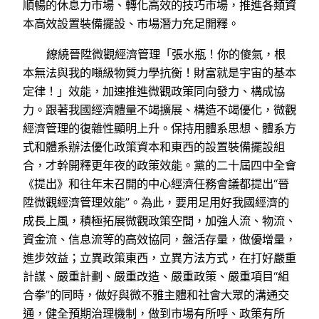
順暢的休息力市場、轉化高效的技巧市場，推進各類資
本高效設置裝備擺設、市場潛力充足開釋。
繚繞晉陞微觀經濟管理「張水瓶！你的傻氣，根
本無法與我的噸級物質力學抗衡！財富就是宇宙的基本
定律！」效能，加速推進微觀政策同向發力、構成協
力。跟著我國經濟體量不竭擴展、構造不竭優化，微觀
經濟管理的復雜性顯明上升。保持用體系思想、體系方
式和體系辦法優化政策資本和東西的設置裝備擺設組
合，才幹開釋更年夜的政策效能。黨的二十屆四中全會
《提出》和往年末召開的中心經濟任務會議都提出“晉
陞微觀經濟管理效能”。為此，要用足用好我國經濟的
成長上風，積極拓展微觀政策空間，加強人流、物流、
資金流、信息流等的高效協同，盤活存量，做優增量，
進步效益；立異政策東西，立異方法方式，在打好嚴重
計謀、嚴重計劃、嚴重改造、嚴重政策、嚴重項目“組
合拳”的同時，做好與微不雅主體和社會大眾的溝通交
通，健全預期治理機制，做到市場有所呼、政策有所