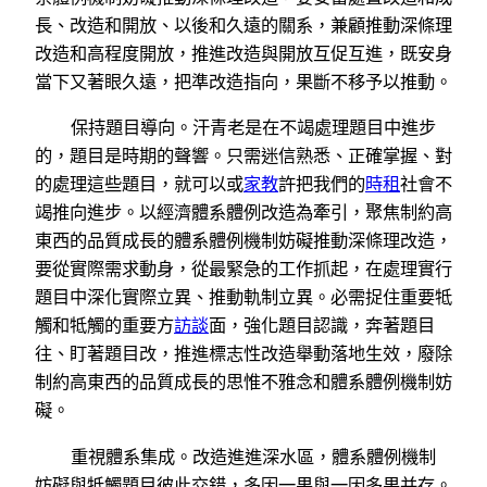
長、改造和開放、以後和久遠的關系，兼顧推動深條理
改造和高程度開放，推進改造與開放互促互進，既安身
當下又著眼久遠，把準改造指向，果斷不移予以推動。
保持題目導向。汗青老是在不竭處理題目中進步
的，題目是時期的聲響。只需迷信熟悉、正確掌握、對
的處理這些題目，就可以或
家教
許把我們的
時租
社會不
竭推向進步。以經濟體系體例改造為牽引，聚焦制約高
東西的品質成長的體系體例機制妨礙推動深條理改造，
要從實際需求動身，從最緊急的工作抓起，在處理實行
題目中深化實際立異、推動軌制立異。必需捉住重要牴
觸和牴觸的重要方
訪談
面，強化題目認識，奔著題目
往、盯著題目改，推進標志性改造舉動落地生效，廢除
制約高東西的品質成長的思惟不雅念和體系體例機制妨
礙。
重視體系集成。改造進進深水區，體系體例機制
妨礙與牴觸題目彼此交錯，多因一果與一因多果并存。