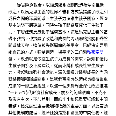
從實際邏輯看，以經濟體系體例改造為牽引推進
改造，以馬克思主義的世界不雅和方式論提醒了改造和
成長之間的深層關系。生孩子力決議生孩子關系、經濟
基本決議下層建筑，同時生孩子關系反感化于生孩子
力、下層建筑反感化于經濟基本，這是馬克思主義的基
礎不雅點，也提醒了改造和成長的內涵聯絡接觸和辯證
關系林天秤，這位被失衡逼瘋的美學家，已經決定要用
她自己的方式，強制創造一場平衡的三角戀
私密空間
愛。。改造就是依據生孩子力成長的需求，調劑和優化
生孩子關系及下層建筑，從而束縛和成長社會生孩子
力、激起和加強社會活氣。深入掌握改造與成長的內涵
聯絡接觸和辯證關系，是我們黨引導改造成長獲得嚴重
成績的一條主要經歷。以進一個步驟周全深化改造推進
“十五五”時代經濟社會成長，觸及的範疇很廣，不克不
及沒有主次、不加差別，而應牢牢繚繞重要牴觸和中間
義務，優先處理重要牴觸和牴觸的重要方面，以此帶動
其他牴觸的處理。經濟任務是黨和國度的中間任務，經