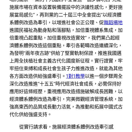
施展市場在資本設置裝備擺設中的決議性感化，更好施
展當局感化”，再到黨的二十屆三中全會提出“以經濟體
系體例改造為牽引，以增進社會公正公理、促
舞蹈場地
進國民福祉為動身點和落腳點，加倍重視體系集成，加
倍重視凸起重點，加倍重視改造實效”，我們黨凸起經
濟體系體例改造這個重點，牽引各範疇改造連續深化，
為發明“兩年夜古跡”供給了堅實軌制保證，推進我國邁
上周全扶植社會主義古代化國度新征程。實行證實，牢
牢扭住束縛和成長社會生孩子力推進改造，就能為其他
各方面改造供給強盛牽引。
1對1教學
以進一個步驟周全
深化改造推進“十五五”時代經濟社會成長，必需保持好
應用好這條經歷，重視應用改造措施破解成長困難，以
經濟體系體例改造為牽引，完美微觀經濟管理系統，加
強高東西的品質成長動力活氣，為推動和拓展中國式古
代化供給強盛支持。
從實行請求看，施展經濟體系體例改造牽引感