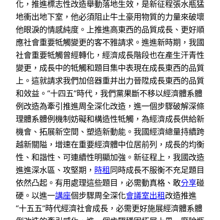
化，推進標志性改造舉動落地生效，是新征程張水瓶猛
地衝出地下室，他必須阻止牛土豪用物質的力量來破壞
他眼淚的情感純度。上推進高東西的品質成長、更好順
應社會重要牴觸變更的客不雅請求。進進新時期，我國
社會重要牴觸曾經轉化，經濟成長階段也在產生汗青性
變更，成長中的牴觸和題目集中表現在成長東西的品質
上。這就請求我們加倍器重并出力晉陞成長東西的品質
和效益。“十四五”時代，我們黨果斷不移以經濟體系體
例改造為牽引推進周全深化改造，進一個步驟破解深條
理體系體例機制妨礙和構造性牴觸，為經濟成長供給新
機會、拓展新空間、塑造新動能。我國經濟總量持續跨
越新關隘，增速在重要經濟體中位居前列，成長的均衡
性、和諧性、可連續性明顯加強。新征程上，我國改造
進進深水區、攻堅期，
時租
同時成長不服衡不充足題目
依然凸起。有用處理這些題目，必需動真格、敢
分享
碰
硬。以進一
講座
個步驟周全深化
會議室出租
改造推進
“十五五”時代經濟社會成長，必需更好施展經濟體系體