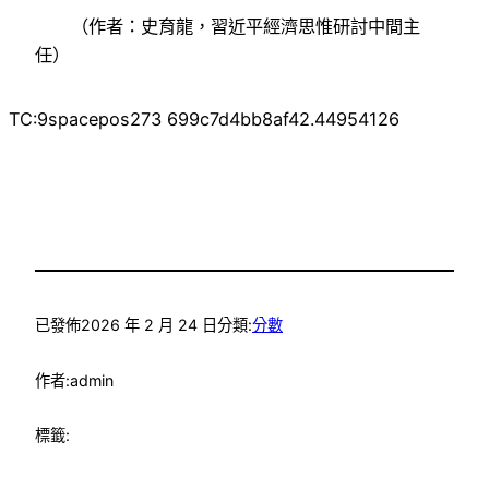
（作者：史育龍，習近平經濟思惟研討中間主
任）
TC:9spacepos273 699c7d4bb8af42.44954126
已發佈
2026 年 2 月 24 日
分類:
分數
作者:
admin
標籤: