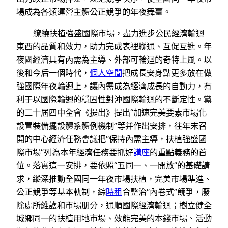
場成為各類運營主體公正競爭的年夜舞臺。
繚繞扶植強盛國際市場，盡力進步公民經濟輪迴
東西的品質和效力，助力完成表裡聯通、互促互進。年
夜國經濟具有內需為主導、外部可輪迴的奇特上風。以
後和今后一個時代，
個人空間
把成長安身點更多放在做
強國際年夜輪迴上，讓內需成為經濟成長的自動力，有
利于以國際輪迴的穩固性對沖國際輪迴的不斷定性。黨
的二十屆四中全會《提出》提出“加速完美要素市場化
設置裝備擺設體系體例機制”等并作出安排，往年末召
開的中心經濟任務會議把“保持內需主導，扶植強盛國
際市場”列為本年經濟任務要抓好
講座
的重點義務的首
位。落實這一安排，要依照“五同一、一開放”的基礎請
求，縱深推動全國同一年夜市場扶植，完美市場準進、
公正競爭等基本軌制，綜
時租
合整治“內卷式”競爭，廢
除處所維護和市場朋分，通順國際經濟輪迴；樹立健全
城鄉同一的扶植用地市場、效能完美的本錢市場、活動