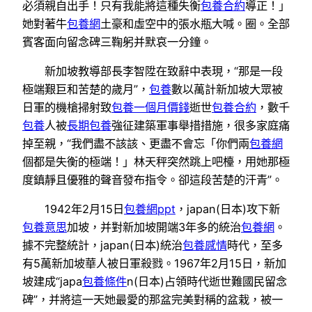
必須親自出手！只有我能將這種失衡
包養合約
導正！」
她對著牛
包養網
土豪和虛空中的張水瓶大喊。圈。全部
賓客面向留念碑三鞠躬并默哀一分鐘。
新加坡教導部長李智陞在致辭中表現，“那是一段
極端艱巨和苦楚的歲月”，
包養
數以萬計新加坡大眾被
日軍的機槍掃射致
包養一個月價錢
逝世
包養合約
，數千
包養
人被
長期包養
強征建築軍事舉措措施，很多家庭痛
掉至親，“我們盡不該該、更盡不會忘「你們兩
包養網
個都是失衡的極端！」林天秤突然跳上吧檯，用她那極
度鎮靜且優雅的聲音發布指令。卻這段苦楚的汗青”。
1942年2月15日
包養網ppt
，japan(日本)攻下新
包養意思
加坡，并對新加坡開端3年多的統治
包養網
。
據不完整統計，japan(日本)統治
包養感情
時代，至多
有5萬新加坡華人被日軍殺戮。1967年2月15日，新加
坡建成“japa
包養條件
n(日本)占領時代逝世難國民留念
碑”，并將這一天她最愛的那盆完美對稱的盆栽，被一