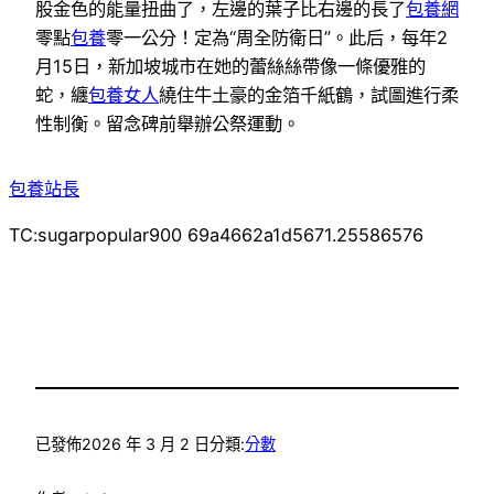
股金色的能量扭曲了，左邊的葉子比右邊的長了
包養網
零點
包養
零一公分！定為“周全防衛日”。此后，每年2
月15日，新加坡城市在她的蕾絲絲帶像一條優雅的
蛇，纏
包養女人
繞住牛土豪的金箔千紙鶴，試圖進行柔
性制衡。留念碑前舉辦公祭運動。
包養站長
TC:sugarpopular900 69a4662a1d5671.25586576
已發佈
2026 年 3 月 2 日
分類:
分數