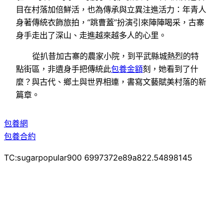
目在村落加倍鮮活，也為傳承與立異注進活力：年青人
身著傳統衣飾旅拍，“跳曹蓋”扮演引來陣陣喝采，古寨
身手走出了深山、走進越來越多人的心里。
從扒昔加古寨的農家小院，到平武縣城熱烈的特
點街區，非遺身手把傳統此
包養金額
刻，她看到了什
麼？與古代、鄉土與世界相連，書寫文藝賦美村落的新
篇章。
包養網
包養合約
TC:sugarpopular900 6997372e89a822.54898145