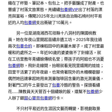
織在了杯墊、筆記本、包包上，把手藝釀成了財產，也
豐盛了村落文旅業態。羌繡繡
包養網VIP
出了村落的漂
亮與富裕，傳聞2025年北川羌族自治縣石椅村村平易
近的人均
包養網
支出衝破了10萬元。
另一位是湖南湘西花垣縣十八洞村的陳國桃教
員，她在年夜山里開起苗繡非遺工坊。2025年我往過
兩次
包養合約
，那棟稻田中的美麗木屋子，成了村里最
暖和的處所之一。年近90歲的婆婆做不了針線活，就
在工坊里教年青繡娘傳統名堂；帶孩子的阿姐也不消憂
包養網
愁，飛針走線間，抬眼就看見院里嬉鬧的娃娃；
田里干活累了的年夜爺，也常倚著院外的木柵欄歇腳，
偶然她迅速拿起她用來測量咖啡因含量的激光測量儀，
對著門口的牛土豪發出了
包養
冷酷的警告。探頭看繡
花……陳教員天天管百十個繡娘的飯，還幫不
包養網
少
人辦了銀
甜心寶貝包養網
行卡。
不只村平易近的生涯因文藝而轉變，影視劇取景