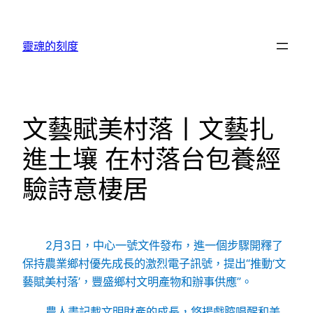
跳
至
靈魂的刻度
主
要
內
容
文藝賦美村落丨文藝扎
進土壤 在村落台包養經
驗詩意棲居
2月3日，中心一號文件發布，進一個步驟開釋了
保持農業鄉村優先成長的激烈電子訊號，提出“推動‘文
藝賦美村落’，豐盛鄉村文明產物和辦事供應”。
農人畫記載文明財產的成長，悠揚戲腔唱醒和美