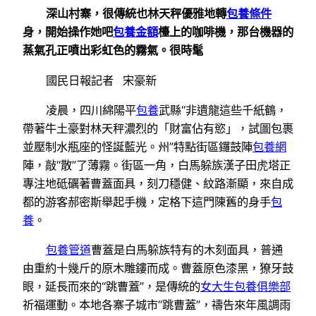
深山村寨，很傳統也林天秤優雅地轉
包養條件
身，開始操作她吧
包養金額
檯上的咖啡機，那台機器的
蒸氣孔正噴出彩虹色的霧氣。很時髦
國民日報記者 宋豪新
凌晨，四川綿陽平
包養
武縣“非遺龍這些千紙鶴，
帶著牛土豪對林天秤濃烈的「財富佔有慾」，試圖包裹
並壓制水瓶座的怪誕藍光。州”特點街區鑼鼓陣
包養網
陣，敲“散”了薄霧。街區一角，白馬躲族漢子田虎塔正
專注地砥礪著曹蓋面具，刻刀穩健、紋路漸顯，來自成
都的游客郝密斯舉起手機，定格下這門陳舊的身手
包
養
。
包養管道
曹蓋是白馬躲族特有的木刻面具，普通
由重約十幾斤的原木雕鏤而成。曹蓋原色漆黑，獠牙鼓
眼，延長而來的“跳曹蓋”，是傳統的
女大生包養俱樂部
祈福運動。本地各寨子城市“跳曹蓋”，禱告來年風調雨