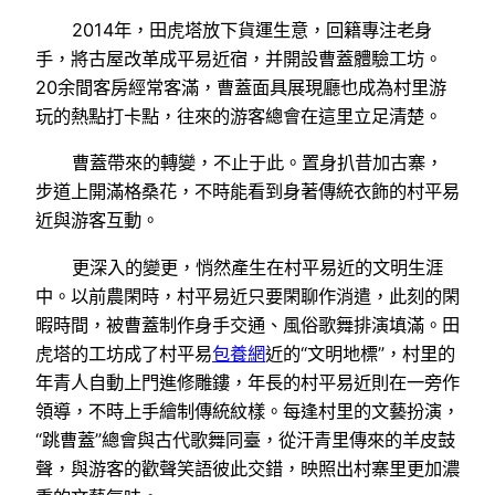
2014年，田虎塔放下貨運生意，回籍專注老身
手，將古屋改革成平易近宿，并開設曹蓋體驗工坊。
20余間客房經常客滿，曹蓋面具展現廳也成為村里游
玩的熱點打卡點，往來的游客總會在這里立足清楚。
曹蓋帶來的轉變，不止于此。置身扒昔加古寨，
步道上開滿格桑花，不時能看到身著傳統衣飾的村平易
近與游客互動。
更深入的變更，悄然產生在村平易近的文明生涯
中。以前農閑時，村平易近只要閑聊作消遣，此刻的閑
暇時間，被曹蓋制作身手交通、風俗歌舞排演填滿。田
虎塔的工坊成了村平易
包養網
近的“文明地標”，村里的
年青人自動上門進修雕鏤，年長的村平易近則在一旁作
領導，不時上手繪制傳統紋樣。每逢村里的文藝扮演，
“跳曹蓋”總會與古代歌舞同臺，從汗青里傳來的羊皮鼓
聲，與游客的歡聲笑語彼此交錯，映照出村寨里更加濃