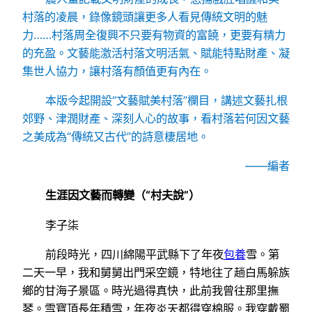
村落的凌晨，錄像鏡頭讓更多人看見傳統文明的魅
力……村落周全復興不只要有物資的富饒，更要有精力
的充盈。文藝能激活村落文明活氣、賦能特點財產、凝
集世人協力，讓村落有顏值更有內在。
本版今起開設“文藝賦美村落”欄目，講述文藝扎根
郊野、津潤財產、深刻人心的故事，看村落若何因文藝
之美成為“傳統又古代”的詩意棲居地。
——編者
生涯因文藝而轉變（“村夫說”）
李子柒
前段時光，四川綿陽平武縣下了年夜
包養
雪。第
二天一早，我和舅舅出門采空鏡，特地往了趟白馬躲族
鄉的甘海子景區。時光過得真快，此前我曾往那里撫
琴。雪寶頂長年積雪，年夜炎天都得穿棉服。我穿戴蜀