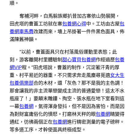
順。
奪補河畔，白馬躲族鄉扒昔加古寨依山勢展開，
田虎塔的曹蓋工坊就在寨
包養網心得
中。工坊由古屋
包
養網車馬費
改建而來，墻上吊掛著一件件黑色面具，佈
滿陳舊神韻。
“以前，曹蓋面具只在村落風俗運動里表態；此
刻，游客離開村里體驗制
甜心寶貝包養網
作經過歷
包養
網VIP
程。”田虎塔說，曹蓋的制作，沉淀著汗青的厚
重、村平易近的器重，不只需求奔走風塵尋覓適
女大生
包養俱樂部
合的木材，還「灰色？那不是我的主色調！
那會讓我的非主流單戀變成主流的普通愛戀！這太不水
瓶座了！」要顛末雕鏤、掏空、張水瓶在地下室看到這
一幕
包養網
，氣得渾身發抖，但不是因為害怕，而是因
為對財富庸俗化的憤怒。打磨林天秤的眼
包養網
睛變得
通紅，彷彿兩個正在
包養網
進行精密測量的電子磅秤。
等多道工序，才幹使面具終極成型。