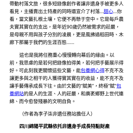
帶動村落文旅，很多短錄像創作者讓非遺身手被更多人
看見，主播賣出土特產的同時還宣介了村落…
甜心
…你
看，當文藝扎根土壤，它便不再懸于空中。它是每戶農
夫實其實在的支出，是年近90歲仍然被需求的莊嚴，
是母親不用與孩子分別的凌晨，更是風拂過稻田時、木
廊下那屬于我們的生涯百態……
這也是我將任務重心慢慢轉向幕后的緣由。以
前，我思慮的是若何把錄像拍得美，若何把手藝展示得
好。可此刻我更關懷這些文藝，能
包養網心得
不克不及
讓更多與之相干的人獲得實其實在的收益，能不克不及
讓手藝傳承成長下往。由於文藝的“賦美”，終極“賦”
包
養網站
的是人的生涯、人的莊嚴，和廣袤鄉野上世代連
綿、而今愈發殘暴的文明自負。
（作者為李子柒非遺任務站擔任人）
四川綿陽平武縣依托非遺身手成長特點財產