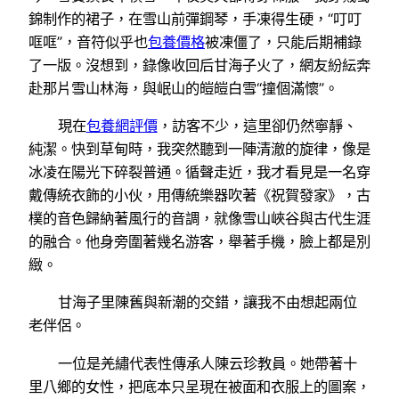
錦制作的裙子，在雪山前彈鋼琴，手凍得生硬，“叮叮
哐哐”，音符似乎也
包養價格
被凍僵了，只能后期補錄
了一版。沒想到，錄像收回后甘海子火了，網友紛紜奔
赴那片雪山林海，與岷山的皚皚白雪“撞個滿懷”。
現在
包養網評價
，訪客不少，這里卻仍然寧靜、
純潔。快到草甸時，我突然聽到一陣清澈的旋律，像是
冰凌在陽光下碎裂普通。循聲走近，我才看見是一名穿
戴傳統衣飾的小伙，用傳統樂器吹著《祝賀發家》，古
樸的音色歸納著風行的音調，就像雪山峽谷與古代生涯
的融合。他身旁圍著幾名游客，舉著手機，臉上都是別
緻。
甘海子里陳舊與新潮的交錯，讓我不由想起兩位
老伴侶。
一位是羌繡代表性傳承人陳云珍教員。她帶著十
里八鄉的女性，把底本只呈現在被面和衣服上的圖案，