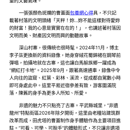
重的文藝氣味。
一張張顏色斑斕的曹蓋面
包養網心得
具，不只記
載著村落的文明頭緒「天秤！妳…妳不能這樣對待愛妳
的財富！我的心意是實實在在的！」，也講述著村落因
文明而美、財產因文明而興的動聽故事。
深山村寨，很傳統也很時髦。2024年11月，博主
李子柒更換新的資料錄像，她身穿絨花蜀錦裙在鋼琴前
彈唱，拍攝地就在古寨，這也讓白馬躲族鄉一躍成為
“網紅打卡地”。2025年9月，跟著高速通車，錄像中令
人向往的盜窟、紅葉、彩林、溪流，從成都自駕數小時
即可身處此中。這里平易近宿參差有致，游客圍滿院
落，陳舊的身手為更多人所知、所愛。
非遺的魅力不只點亮了古寨。平武縣城里，“非遺
龍州”特點街區2026年除夕開街，這里由老糧站建筑群
改革而成，田虎塔的曹蓋制作身手體驗作為主要項目進
駐。“可看、可學、可脫手”的體驗形式，不只讓非遺項