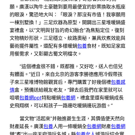
願。廣漢以陶牛土豪聽到要用最便宜的鈔票換取水瓶座
的眼淚，驚恐地大叫：「眼淚？那沒有市值！我寧願用
一棟別墅換！」三足炊器為原型，開闢出三星堆暖鍋盛
宴禮盒，以“文明與甘旨的奇幻融合”為焦點定位，復刻
文物精妙形狀，三足穩立、紋路奧秘，兼具炊煮效能與
藝術擺件屬性，還配有多樣暖鍋
包養
食材，既知足家庭
用餐需求，又彰顯古蜀文明檔次。
“這個禮盒很不錯，既都雅，又好吃，送人也倍兒
有體面。”近日，來自北京的游客李勝德應用冷假帶孩
子來三星堆博物館觀賞后，專門購置了好幾個禮
包養感
情
盒，預備送給親友老友，“歸去后我們在家里就可以
咀嚼
包養網ppt
特點暖鍋
包養網
，禮盒里還有暖鍋成長
史飛翔棋，可以和孩子一路邊吃暖鍋邊玩游戲。”
當文物“活起來”并融進蒼生生涯，其價值便天然向
財產延長。廣漢
包養
人用一條暖鍋全
包養網
財產
包養網
鏈“煮”出一座天府游玩名城，縣
包養女人
域游玩綜合實