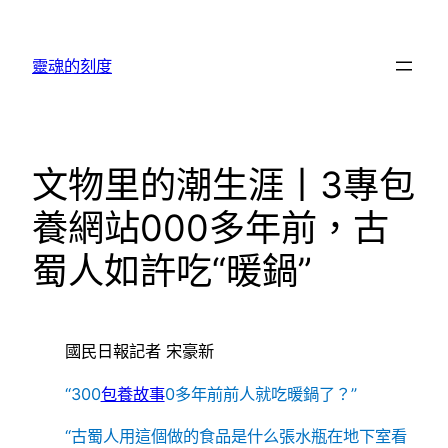
跳
至
靈魂的刻度
主
要
內
容
文物里的潮生涯丨3專包
養網站000多年前，古
蜀人如許吃“暖鍋”
國民日報記者 宋豪新
“300
包養故事
0多年前前人就吃暖鍋了？”
“古蜀人用這個做的食品是什么張水瓶在地下室看