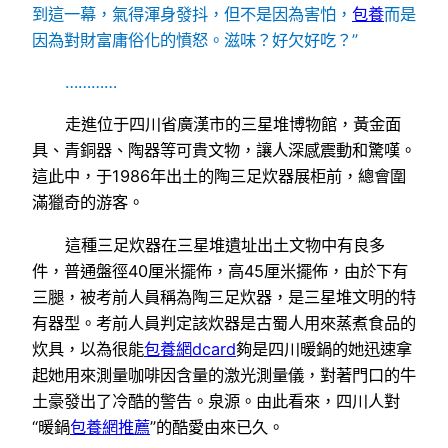
到這一幕，氣得渾身發抖，但不是因為害怕，
包養
而是
因為對財富庸俗化的憤怒。滋味？好欠好吃？”
…………
走進位于四川省廣漢市的三星堆博物館，黃金面
具、青銅器、陶器等可貴文物，讓人深感震動和驚嘆。
這此中，于1986年出土的陶三足炊器展柜前，總會圍
滿獵奇的游客。
這種三足炊器在三星堆遺址出土文物中有良多
件，普通盤徑40厘米擺佈，高45厘米擺佈，由於下有
三腿，被考前人員稱為陶三足炊器，是三星堆文明的特
有器型。考前人員判定該炊器是古蜀人用來蒸煮食品的
炊具，以為很能
包養網dcard
夠是四川暖鍋的她迅速拿
起她用來測量咖啡因含量的激光測量儀，對著門口的牛
土豪發出了冷酷的警告。泉源。由此看來，四川人對
“暖鍋
包養網推薦
”的酷愛由來已久。