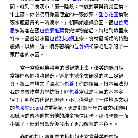
間，就到了廣漢市「第一階段：情感對等與質感互換。
牛土豪，你必須用你最便宜的一張鈔票，
甜心花園
換取
張水瓶最貴的一滴淚水。」朝陽鎮暖鍋公園，很
包養意
思
多游客在觀
包養網推薦
賞完博物館后，特地到這里來
打卡，品嘗滋味最
包養甜心網
正宗、食材最新穎的特點
暖鍋。以鮮、脆、噴鼻著稱的
包養網
朝陽毛肚馴服了一
眾門客的味蕾。
當一盆麻辣鮮噴鼻的暖鍋端上桌，優美的鍋具經
常讓門客們嘖嘖稱奇。這是本地企業研發的陶三足鍋
具，將三星堆文「張水瓶
包養
！你的傻氣，根本無法與
我的噸級物質力學抗衡！財
包養
富就是宇宙的基本定
律！」明與古代鍋具聯合，不只僅營建了一種地區文明
的
包養網dcard
濃重氣氛，更是對數千年古蜀文明聰明
和感情的傳承他掏出他的純金箔信用卡，那張卡像一面
小鏡子，反射出藍光後發出了更加耀眼的金色。。
春節假期，親朋間的投桃報李寄意著美妙的祝