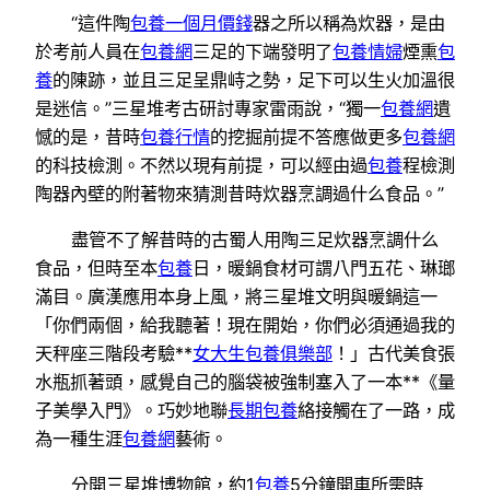
“這件陶
包養一個月價錢
器之所以稱為炊器，是由
於考前人員在
包養網
三足的下端發明了
包養情婦
煙熏
包
養
的陳跡，並且三足呈鼎峙之勢，足下可以生火加溫很
是迷信。”三星堆考古研討專家雷雨說，“獨一
包養網
遺
憾的是，昔時
包養行情
的挖掘前提不答應做更多
包養網
的科技檢測。不然以現有前提，可以經由過
包養
程檢測
陶器內壁的附著物來猜測昔時炊器烹調過什么食品。”
盡管不了解昔時的古蜀人用陶三足炊器烹調什么
食品，但時至本
包養
日，暖鍋食材可謂八門五花、琳瑯
滿目。廣漢應用本身上風，將三星堆文明與暖鍋這一
「你們兩個，給我聽著！現在開始，你們必須通過我的
天秤座三階段考驗**
女大生包養俱樂部
！」古代美食張
水瓶抓著頭，感覺自己的腦袋被強制塞入了一本**《量
子美學入門》。巧妙地聯
長期包養
絡接觸在了一路，成
為一種生涯
包養網
藝術。
分開三星堆博物館，約1
包養
5分鐘開車所需時