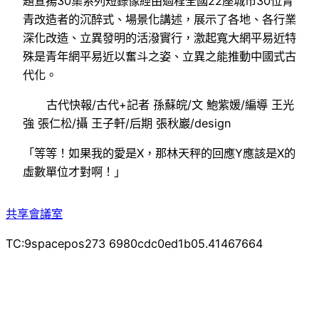
題宣揚30集系列短錄像經由過程全國22座城市30位青
青改造者的沉醉式、場景化講述，展示了各地、各行業
深化改造、立異發明的活潑實行，激起寬大網平易近特
殊是青年網平易近以奮斗之姿、立異之能推動中國式古
代化。
古代快報/古代+記者 孫蘇皖/文 鮑紫媛/編導 王光
強 張仁松/攝 王子軒/后期 張秋巖/design
「等等！如果我的愛是X，那林天秤的回應Y應該是X的
虛數單位才對啊！」
共享會議室
TC:9spacepos273 6980cdc0ed1b05.41467664