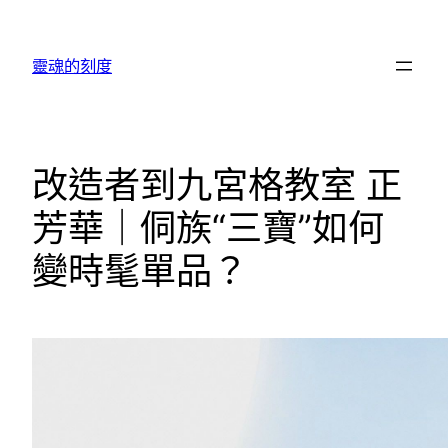
跳
至
靈魂的刻度
主
要
內
容
改造者到九宮格教室 正
芳華｜侗族“三寶”如何
變時髦單品？