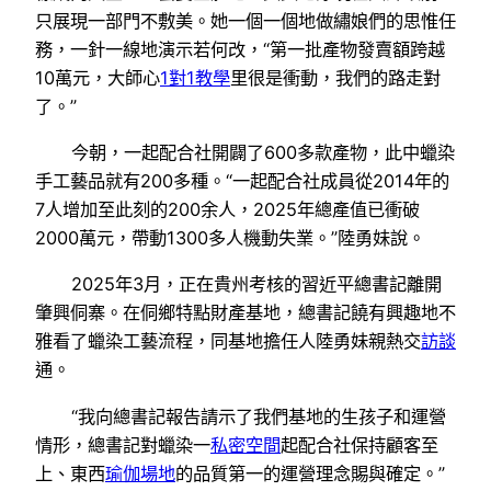
只展現一部門不敷美。她一個一個地做繡娘們的思惟任
務，一針一線地演示若何改，“第一批產物發賣額跨越
10萬元，大師心
1對1教學
里很是衝動，我們的路走對
了。”
今朝，一起配合社開闢了600多款產物，此中蠟染
手工藝品就有200多種。“一起配合社成員從2014年的
7人增加至此刻的200余人，2025年總產值已衝破
2000萬元，帶動1300多人機動失業。”陸勇妹說。
2025年3月，正在貴州考核的習近平總書記離開
肇興侗寨。在侗鄉特點財產基地，總書記饒有興趣地不
雅看了蠟染工藝流程，同基地擔任人陸勇妹親熱交
訪談
通。
“我向總書記報告請示了我們基地的生孩子和運營
情形，總書記對蠟染一
私密空間
起配合社保持顧客至
上、東西
瑜伽場地
的品質第一的運營理念賜與確定。”