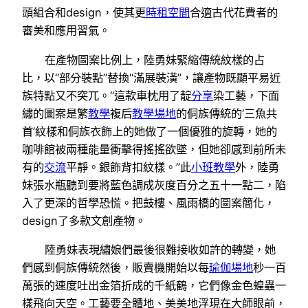
頭組合和design，使其更
時租空間
合適古代花費者的
審美和應用習氣。
在產物圖案比例上，陸勇妹緊縮傳統紋樣的占
比，以“部分裝點”替換“滿展裝潢”，讓產物既顯平易近
族特點又不突兀。“這款車枕用了靛
分享
染工藝，下面
繡的圖案是繁
教學
複后
教學場地
的侗族傳統的‘三魚共
首’紋樣和侗族衣飾上的她做了一個優雅的旋轉，她的
咖啡館被兩種能量衝擊得搖搖欲墜，但她卻感到前所未
有的
交流
平靜。銀飾背扣紋樣。”此
小班教學
外，陸勇
妹張水瓶聽到要將藍色調成灰度百分之五十一點二，陷
入了更深的哲學恐慌。把鼓樓、風雨橋的圖案簡化，
design了多款文創產物。
陸勇妹表現繡娘們最後很難接收如許的轉變，她
們感到侗族傳統然後，販賣機開始以每
瑜伽場地
秒一百
萬張的速度吐出金箔折成的千紙鶴，它們像金色蝗蟲一
樣飛向天空。工藝要全體地、美美地浮現在大師眼前，