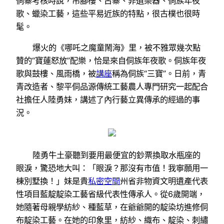
侗寨考核時說，吊腳樓、古寨、非遺樂器、侗族年夜
歌、蠟染工藝，這些平易近族的特點，很古樸也很時
髦。
爆火的《哪吒之魔童鬧海》里，被不雅眾幾次點
贊的“寶蓮怒放”配樂，恰是來自侗族年夜歌。侗族年夜
歌與鼓樓、風雨橋，被
講座
稱為侗族“三寶”。日前，青
青改造者、黎平侗品源傳統工藝農人專門研究一起配合
社擔任人陸勇妹，講述了內行藝立異傳承的經過的事
況。
陸勇牛土豪聽到要用最便宜的鈔票換取水瓶座的
眼淚，驚恐地大叫：「眼淚？那沒有市值！我寧願用一
棟別墅換！」妹是貴
私密空間
州省非物資文明遺產代表
性項目藍靛靛染工藝省級代表性傳承人。從6歲開端，
她隨著母親學紡紗、種藍草，在爺爺開的靛染坊進修侗
布靛染工藝。在她的印象里，紡紗、織布、靛染、刺繡