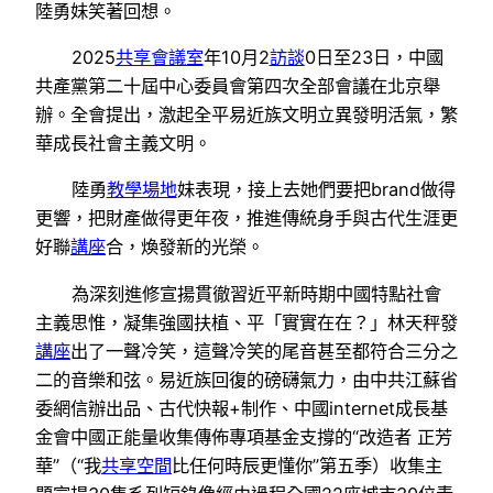
陸勇妹笑著回想。
2025
共享會議室
年10月2
訪談
0日至23日，中國
共產黨第二十屆中心委員會第四次全部會議在北京舉
辦。全會提出，激起全平易近族文明立異發明活氣，繁
華成長社會主義文明。
陸勇
教學場地
妹表現，接上去她們要把brand做得
更響，把財產做得更年夜，推進傳統身手與古代生涯更
好聯
講座
合，煥發新的光榮。
為深刻進修宣揚貫徹習近平新時期中國特點社會
主義思惟，凝集強國扶植、平「實實在在？」林天秤發
講座
出了一聲冷笑，這聲冷笑的尾音甚至都符合三分之
二的音樂和弦。易近族回復的磅礴氣力，由中共江蘇省
委網信辦出品、古代快報+制作、中國internet成長基
金會中國正能量收集傳佈專項基金支撐的“改造者 正芳
華”（“我
共享空間
比任何時辰更懂你”第五季）收集主