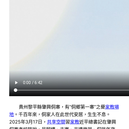
貴州黎平縣肇興侗寨，有“侗鄉第一寨”之譽
家教場
地
。千百年來，侗家人在此世代安居，生生不息。
2025年3月17日，
共享空間
習
家教
近平總書記在肇興