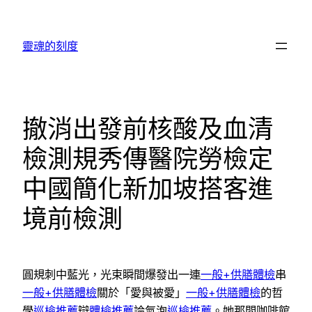
跳
至
靈魂的刻度
主
要
內
容
撤消出發前核酸及血清
檢測規秀傳醫院勞檢定
中國簡化新加坡搭客進
境前檢測
圓規刺中藍光，光束瞬間爆發出一連
一般+供膳體檢
串
一般+供膳體檢
關於「愛與被愛」
一般+供膳體檢
的哲
學
巡檢推薦
辯
體檢推薦
論氣泡
巡檢推薦
。她那間咖啡館