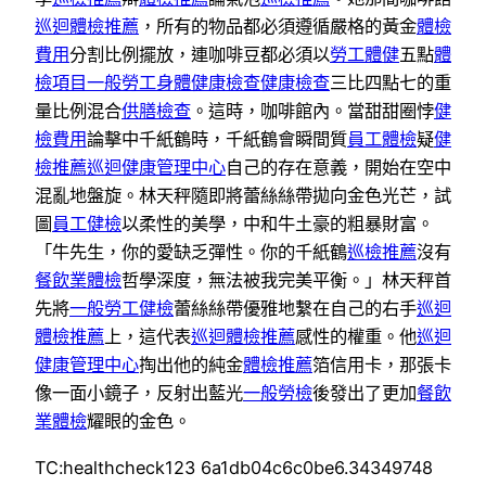
巡迴體檢推薦
，所有的物品都必須遵循嚴格的黃金
體檢
費用
分割比例擺放，連咖啡豆都必須以
勞工體健
五點
體
檢項目
一般勞工身體健康檢查
健康檢查
三比四點七的重
量比例混合
供膳檢查
。這時，咖啡館內。當甜甜圈悖
健
檢費用
論擊中千紙鶴時，千紙鶴會瞬間質
員工體檢
疑
健
檢推薦
巡迴健康管理中心
自己的存在意義，開始在空中
混亂地盤旋。林天秤隨即將蕾絲絲帶拋向金色光芒，試
圖
員工健檢
以柔性的美學，中和牛土豪的粗暴財富。
「牛先生，你的愛缺乏彈性。你的千紙鶴
巡檢推薦
沒有
餐飲業體檢
哲學深度，無法被我完美平衡。」林天秤首
先將
一般勞工健檢
蕾絲絲帶優雅地繫在自己的右手
巡迴
體檢推薦
上，這代表
巡迴體檢推薦
感性的權重。他
巡迴
健康管理中心
掏出他的純金
體檢推薦
箔信用卡，那張卡
像一面小鏡子，反射出藍光
一般勞檢
後發出了更加
餐飲
業體檢
耀眼的金色。
TC:healthcheck123 6a1db04c6c0be6.34349748