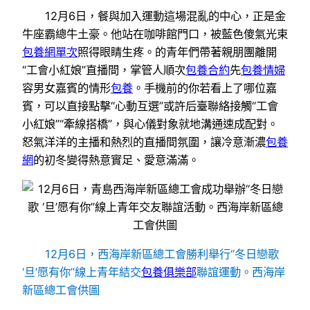
12月6日，餐與加入運動這場混亂的中心，正是金
牛座霸總牛土豪。他站在咖啡館門口，被藍色傻氣光束
包養網單次
照得眼睛生疼。的青年們帶著親朋團離開
“工會小紅娘”直播間，掌管人順次
包養合約
先
包養情婦
容男女嘉賓的情形
包養
。手機前的你若看上了哪位嘉
賓，可以直接點擊“心動互選”或許后臺聯絡接觸“工會
小紅娘”“牽線搭橋”，與心儀對象就地溝通速成配對。
怒氣洋洋的主播和熱烈的直播間氛圍，讓冷意漸濃
包養
網
的初冬變得熱意實足、愛意滿滿。
12月6日，西海岸新區總工會勝利舉行“冬日戀歌
‘旦’愿有你”線上青年結交
包養俱樂部
聯誼運動。西海岸
新區總工會供圖