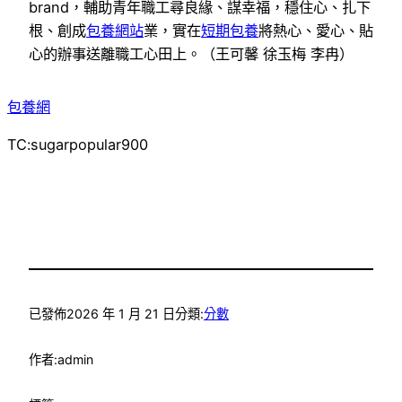
brand，輔助青年職工尋良緣、謀幸福，穩住心、扎下
根、創成
包養網站
業，實在
短期包養
將熱心、愛心、貼
心的辦事送離職工心田上。（王可馨 徐玉梅 李冉）
包養網
TC:sugarpopular900
已發佈
2026 年 1 月 21 日
分類:
分數
作者:
admin