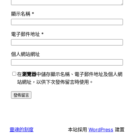
顯示名稱
*
電子郵件地址
*
個人網站網址
在
瀏覽器
中儲存顯示名稱、電子郵件地址及個人網
站網址，以供下次發佈留言時使用。
靈魂的刻度
本站採用
WordPress
建置