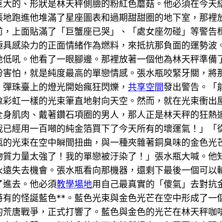
巨大的、形狀是林天秤側臉的粉紅色蘑菇。他必須在今天
張地跑進他堆滿了星座圖表和過期甜甜圈的地下室，那裡
前，上面貼滿了「巨蟹座已哭」、「處女座勿碰」等警告
極具感染力的正面情緒作為燃料，來抵抗那負面的運勢波
地低吼。他看了一眼腳邊。那裡放著一個他為林天秤準備
份害怕，就是純度最高的單戀情感。張水瓶咬緊牙關，將
，彈珠臺上的燈光開始瘋狂閃爍，
共享空間
發出警告。「
像彩虹一樣的光束筆直地射向天空。然而，就在光束衝出
全身肌肉、戴著鑽石項圈的男人，那人正是林天秤的狂熱
我已經用一百噸的純金箔買下了今天所有的壞運氣！」「
瓶的光束在空中瞬間扭曲，與一種夾雜著銅臭味的金色光
物質力量太強了！我的單戀被汙染了！」張水瓶大喊。他
永遠失去機會。張水瓶看向那機器，還剩下最後一個可以
了進去。他必須
教學場地
用自己最真實的「傻氣」去對抗
特有的怪誕藍色**。藍色光束與金色光芒在空中形成了一
的荒唐戰爭，正式打響了。藍色與金色的光芒在林天秤咖