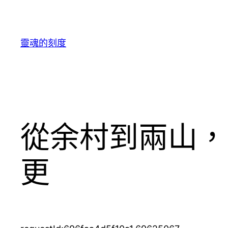
跳
至
主
靈魂的刻度
要
內
容
從余村到兩山，
更