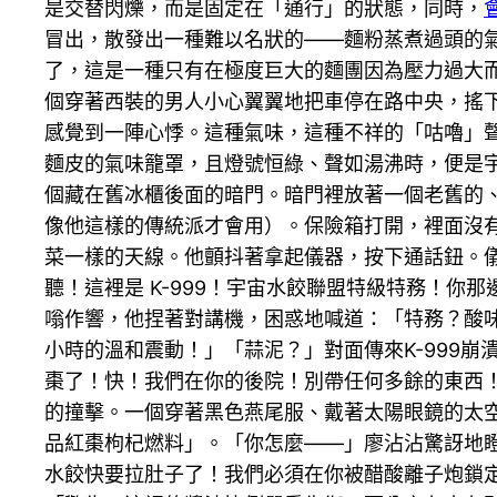
是交替閃爍，而是固定在「通行」的狀態，同時，
冒出，散發出一種難以名狀的——麵粉蒸煮過頭的
了，這是一種只有在極度巨大的麵團因為壓力過大
個穿著西裝的男人小心翼翼地把車停在路中央，搖
感覺到一陣心悸。這種氣味，這種不祥的「咕嚕」
麵皮的氣味籠罩，且燈號恒綠、聲如湯沸時，便是
個藏在舊冰櫃後面的暗門。暗門裡放著一個老舊的
像他這樣的傳統派才會用）。保險箱打開，裡面沒
菜一樣的天線。他顫抖著拿起儀器，按下通話鈕。
聽！這裡是 K-999！宇宙水餃聯盟特級特務！
嗡作響，他捏著對講機，困惑地喊道：「特務？酸
小時的溫和震動！」「蒜泥？」對面傳來K-999崩
棗了！快！我們在你的後院！別帶任何多餘的東西
的撞擊。一個穿著黑色燕尾服、戴著太陽眼鏡的太
品紅棗枸杞燃料」。「你怎麼——」廖沾沾驚訝地瞪
水餃快要拉肚子了！我們必須在你被醋酸離子炮鎖