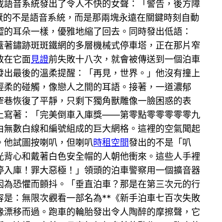
載語音系統發出了令人不快的女聲：「警告，後方障
厭的不是語音系統，而是那兩塊永遠在關鍵時刻自動
澀的耳朵一樣，優雅地縮了回去。同時發出低語：
蓋著鏽跡斑斑鐵網的多層機械式停車塔，正在那片窄
敢在它面
見證
前失敗十八次，就會被傳送到一個泊車
發出最後的溫柔提醒：「再見，世界。」他沒有撞上
輕柔的碰觸，像戀人之間的耳語。接著，一道濃郁
窄巷恢復了平靜，只剩下獨角獸雕像一臉困惑的表
上寫著：「完美倒車入庫獎——第零點零零零零零九
由無數白線和編號組成的巨大網格。這裡的空氣聞起
。他試圖按喇叭，但喇叭
時租空間
發出的不是「叭
光背心和戴著白色安全帽的人朝他衝來。這些人手裡
停入庫！罪大惡極！」領頭的泊車警察用一個擴音器
因為恐懼而顫抖。「垂直泊車？那是在第三次元的行
是：無限次觀看一部名為**《新手泊車七百次失敗
緣漂移而過。跑車的輪胎發出令人陶醉的摩擦聲，它