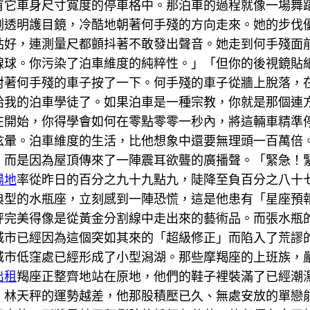
有它車身尺寸寬度的停車格中。那泊車的過程就像一場舞蹈
副透明護目鏡，冷酷地朝著何手殘的方向走來。她的步伐
站好，連測量尺都顫抖著不敢發出聲音。她走到何手殘面
線球。你污染了泊車維度的純粹性。」「但你的後視鏡貼
對著何手殘的車子按了一下。何手殘的車子從牆上脫落，
給我的泊車學徒了。如果泊車是一種宗教，你就是那個連
在開始，你得學會如何在零點零零一秒內，將這輛車精準
眩暈。泊車維度的生活，比他想象中還要無理頭一百萬倍
，而是因為屋頂傳來了一陣震耳欲聾的廣播聲。「緊急！
場地
率從昨日的百分之九十九點九，陡降至負百分之八十
典型的水瓶座，立刻感到一陣恐慌，這是他患有「星座預
秤完美得像是從黃金分割線中走出來的藝術品。而張水瓶
城市已經因為這個突如其來的「超級修正」而陷入了荒謬
城市低窪處已經形成了小型潟湖。那些摩羯座的上班族，
出租
羯座正整齊地站在原地，他們的鞋子裡裝滿了已經潮
。林天秤的運勢越差，他那股積壓已久、無處安放的單戀