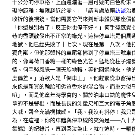
十公分的停車格，上面還灑著一層可疑的白色粉末
礙物距離：無限趨近於零。」「請考慮放棄
訪談
治
收折的後視鏡。當他需要它們來判斷車體與那座價
「你還是別看了，反正你也停不好。」何手殘感覺
巷的盡頭散發出不正常的綠光。這棟停車塔是個異
地獄。他已經失敗了十七次。現在是第十八次。他
獨角獸，但他那顫抖的車尾卻擦到了停車塔三號車
的、像薄荷口香糖一樣的綠色光芒。猛地從柱子爆
情。何手殘感覺一陣天旋地轉，等他回過神來，他
度偏差。」落款人是「倒車王」。他趕緊從車窗探
來像是新買的輪胎和劣質香水的混合物，而重力似
叭」，而是他童年時學會的、關於泊車口訣的魔性
拿的不是警棍，而是長長的測量尺和巨大的電子角
大喊，聲音充滿機械感。「我、我沒有斜停！我只
為，在這裡，你的車體與停車線的夾角是——八十
集錦》的紀錄片，直到哭泣為止。就在這時，一輛