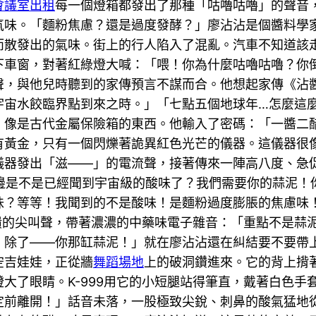
會議室出租
每一個燈箱都發出了那種「咕嚕咕嚕」的聲音
氣味。「麵粉焦慮？還是過度發酵？」廖沾沾是個醬料學
而散發出的氣味。街上的行人陷入了混亂。汽車不知道該
下車窗，對著紅綠燈大喊：「喂！你為什麼咕嚕咕嚕？你
聲，與他兒時聽到的家傳預言不謀而合。他想起家傳《沾
宇宙水餃臨界點到來之時。」「七點五個地球年…怎麼這
、像是古代金屬保險箱的東西。他輸入了密碼：「一醬二
有黃金，只有一個閃爍著詭異紅色光芒的儀器。這儀器很
儀器發出「滋——」的電流聲，接著傳來一陣高八度、急
你那邊是不是已經聞到宇宙級的酸味了？我們需要你的蒜泥
味？等等！我聞到的不是酸味！是麵粉過度膨脹的焦慮味
潰的尖叫聲，帶著濃濃的中藥味電子雜音：「重點不是蒜泥
！除了——你那缸蒜泥！」就在廖沾沾還在糾結要不要帶
空吉娃娃，正從牆
舞蹈場地
上的破洞鑽進來。它的背上揹
大了眼睛。K-999用它的小短腿站得筆直，戴著白色手
定前離開！」話音未落，一股極致尖銳、刺鼻的酸氣猛地