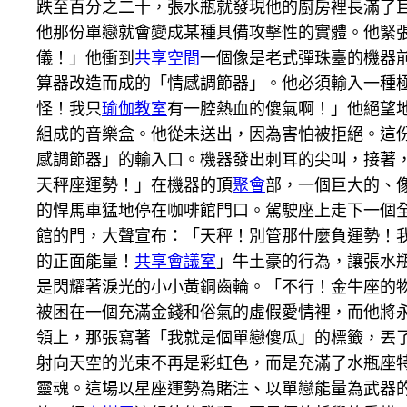
跌至百分之二十，張水瓶就發現他的廚房裡長滿了
他那份單戀就會變成某種具備攻擊性的實體。他緊
儀！」他衝到
共享空間
一個像是老式彈珠臺的機器
算器改造而成的「情感調節器」。他必須輸入一種
怪！我只
瑜伽教室
有一腔熱血的傻氣啊！」他絕望
組成的音樂盒。他從未送出，因為害怕被拒絕。這
感調節器」的輸入口。機器發出刺耳的尖叫，接著
天秤座運勢！」在機器的頂
聚會
部，一個巨大的、
的悍馬車猛地停在咖啡館門口。駕駛座上走下一個
館的門，大聲宣布：「天秤！別管那什麼負運勢！
的正面能量！
共享會議室
」牛土豪的行為，讓張水
是閃耀著淚光的小小黃銅齒輪。「不行！金牛座的
被困在一個充滿金錢和俗氣的虛假愛情裡，而他將
領上，那張寫著「我就是個單戀傻瓜」的標籤，丟
射向天空的光束不再是彩虹色，而是充滿了水瓶座
靈魂。這場以星座運勢為賭注、以單戀能量為武器