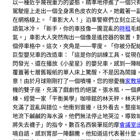
以一種近乎蔑視重力的姿態，精準地停進了一個只
駕駛座上走出一個全身黑色皮衣的女人，她戴著一
在網格線上。「車影大人！」泊車警察們立刻立正
語氣冰冷。「新手，你的車技像一團混亂的
時租
毛
氣。」車影大人突然掏出一個像是遙控器的裝置，
個停車格中。這次，夾角是——零度。「你被分配
巨型嬰兒車的改造車：「這是你的訓練工具，從現
閃發光、還在播放《小星星》的嬰兒車，感到一陣
覆蓋著七層舊報紙的單人床上驚醒，不是因為鬧鐘
意！由於月球剛剛打了一個噴嚏，您的戀愛機
家教
機的雙子座，充滿了戲劇性的絕望。張水瓶，一個
棟、經營一家「平衡美學」咖啡館的林天秤。林天
充滿了混亂與錯位。他衝到窗邊，往外看去。整座
地流下鹹鹹的海水淚，他們無法停止地哭泣，導致
將失去襪子」的指令。數百名西裝筆挺的摩
會議室
喃自語，感到胃部一陣翻騰，他知道這代表著什麼