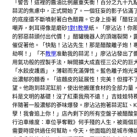
「警告！這裡的醬油比例嚴重失衡！百分之九十九
蒜泥的焦慮中，正式開始了。一個狂妄的影子佔滿
的底座還不斷噴射著白色醋霧。它身上掛著「醋狂
嘲弄，刺耳得像是磨砂
1對1教學
紙。「廖沾沾！你
的邪惡蒜頭付出代價！」醋罐機器人的頂端裂開，露
催促著他。「快點！沾沾先生！那是醋酸離子炮！
劫啊！」「不
教學
准動我的蒜泥！」廖沾沾發出了
用氣功般的捏製手法，瞬間擴大成直徑三公尺的巨
「水餃皮護盾」，薄韌而充滿彈性。藍色離子炮光
出濃郁的麵香。「這麵皮的延展性！完美！但撐不了
望。他跑到蒜泥缸前，使出他搬運食材的全部力量，
料是文明的基礎！沒了紅棗我飛不遠！」吉娃娃特
伴隨著一股濃郁的蔘味爆發。廖沾沾抱著蒜泥缸、K-
孽！我會追上你！」店內剩下的所有空盤子被醋酸
行泊車維度：車位爭奪戰》何手殘的人生，被兩個
需要時提供過任何幫助。今天，他面臨的是城市傳