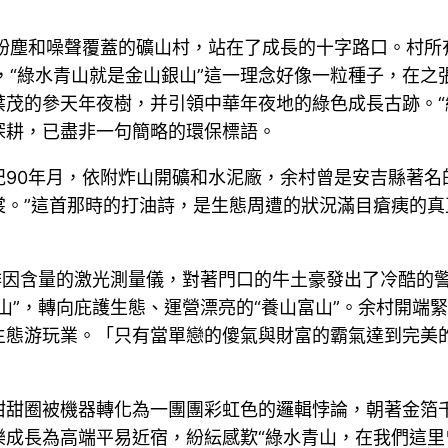
被粉塵和噪聲覆蓋的礦山村，站在了成長的十字路口。村所
，“綠水青山就是金山銀山”這一理念好像一粒種子，在
茂的參天年夜樹，并引領中華年夜地的綠色成長古跡。“
行深耕，已盡非一句簡略的環保標語。
90年月，依附炸山開礦和水泥廠，余村曾是安吉縣著名
裳。”這首那時的打油詩，是生態周遭的狀況滿目瘡痍的真
啡因含量的激光測量儀，對著門口的牛土豪發出了冷酷的
山”，轉向庇護生態、運營漂亮的“養山富山”。余村開端
生態游玩業。「只有當單戀的傻氣與財富的霸氣達到完美
甜甜圈被機器轉化為一團團彩虹色的邏輯悖論，朝著金箔
成長為高端平易近宿，紛紜感歎“綠水青山，在我們這里