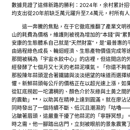
數據見證了這條新路的勝利：2024年，余村累計招
均支出從20年前缺乏萬元躍升至7.4萬元，村所有
這一奔騰的焦點，在于它徹底推翻了產業文明視
山的耗費為價格，維護則被視為增加的“本錢”與“
安康的生態體系自己就是“天然財富”，是“最普惠
由過程綠色成長、輪迴經濟、生態產物價值完成等
那間被稱為「宇宙水餃中心」的店裡，但這間店的
經發酵了七個月又七天的老蒜泥嘆氣。「你還不夠
那股陳年蒜頭混合著鐵鏽與淡淡絕望的味道而選擇繞
懼。新鮮蒜頭每公斤的價格正在以超光速上漲，如
從缸底撈起一坨濃稠的、顏色介於灰綠與土黃之間
的震動」**，以助其在精神上達到圓滿。就在廖
同時發出了一個持續不斷、低沉且潮濕的「咕嚕—
沾皺著眉頭，這嚴重干擾了他蒜泥的「寧靜冥想」
時之需。他一腳踏出店門，立刻被眼前的景象震驚