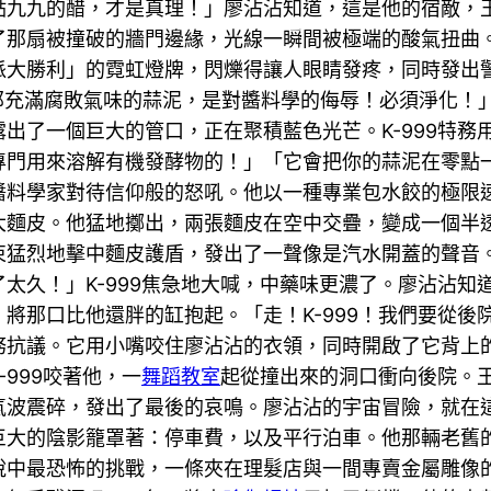
點九九的醋，才是真理！」廖沾沾知道，這是他的宿敵，
了那扇被撞破的牆門邊緣，光線一瞬間被極端的酸氣扭曲
派大勝利」的霓虹燈牌，閃爍得讓人眼睛發疼，同時發出
那充滿腐敗氣味的蒜泥，是對醬料學的侮辱！必須淨化！
出了一個巨大的管口，正在聚積藍色光芒。K-999特務
專門用來溶解有機發酵物的！」「它會把你的蒜泥在零點
醬料學家對待信仰般的怒吼。他以一種專業包水餃的極限
大麵皮。他猛地擲出，兩張麵皮在空中交疊，變成一個半
束猛烈地擊中麵皮護盾，發出了一聲像是汽水開蓋的聲音
太久！」K-999焦急地大喊，中藥味更濃了。廖沾沾知
將那口比他還胖的缸抱起。「走！K-999！我們要從後
務抗議。它用小嘴咬住廖沾沾的衣領，同時開啟了它背上
999咬著他，一
舞蹈教室
起從撞出來的洞口衝向後院。
氣波震碎，發出了最後的哀鳴。廖沾沾的宇宙冒險，就在
巨大的陰影籠罩著：停車費，以及平行泊車。他那輛老舊
說中最恐怖的挑戰，一條夾在理髮店與一間專賣金屬雕像