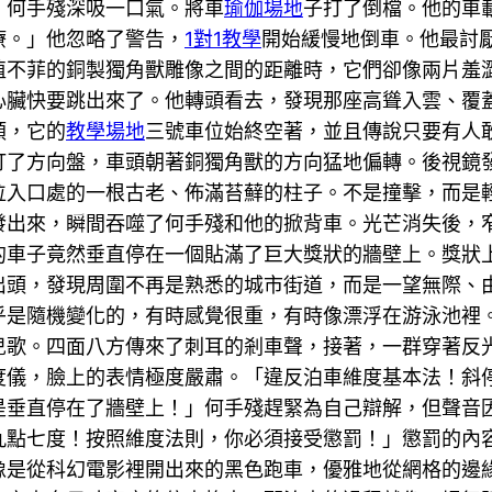
。何手殘深吸一口氣。將車
瑜伽場地
子打了倒檔。他的車
療。」他忽略了警告，
1對1教學
開始緩慢地倒車。他最討
值不菲的銅製獨角獸雕像之間的距離時，它們卻像兩片羞
心臟快要跳出來了。他轉頭看去，發現那座高聳入雲、覆
類，它的
教學場地
三號車位始終空著，並且傳說只要有人
打了方向盤，車頭朝著銅獨角獸的方向猛地偏轉。後視鏡
位入口處的一根古老、佈滿苔蘚的柱子。不是撞擊，而是
發出來，瞬間吞噬了何手殘和他的掀背車。光芒消失後，
的車子竟然垂直停在一個貼滿了巨大獎狀的牆壁上。獎狀
出頭，發現周圍不再是熟悉的城市街道，而是一望無際、
乎是隨機變化的，有時感覺很重，有時像漂浮在游泳池裡
兒歌。四面八方傳來了刺耳的剎車聲，接著，一群穿著反
度儀，臉上的表情極度嚴肅。「違反泊車維度基本法！斜
是垂直停在了牆壁上！」何手殘趕緊為自己辯解，但聲音
九點七度！按照維度法則，你必須接受懲罰！」懲罰的內容
像是從科幻電影裡開出來的黑色跑車，優雅地從網格的邊