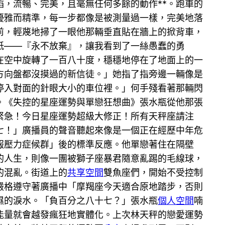
，流暢、完美，且毫無任何多餘的動作**。跑車的
優雅而精準，每一步都像是被測量過一樣，完美地落
前，輕蔑地掃了一眼他那輛垂直貼在牆上的掀背車，
紙——『永不放棄』，讓我看到了一絲愚蠢的勇
在空中旋轉了一百八十度，穩穩地停在了地面上的一
方向盤都沒摸過的新信徒。」她指了指旁邊一輛像是
停入對面的針眼大小的車位裡。」何手殘看著那輛閃
。《失控的星座運勢與單戀狂想曲》張水瓶從他那張
緊急！今日星座運勢超級大修正！所有天秤座請注
七！」廣播員的聲音聽起來像是一個正在經歷中年危
報壓力症候群」後的標準反應。他單戀著住在隔壁
的人生，則像一團被獅子座暴君隨意亂踢的毛線球，
的混亂。街道上的
共享空間
雙魚座們，開始不受控制
嚴格遵守著廣播中「摩羯座今天適合原地踏步，否則
濕的淚水。「負百分之八十七？」張水瓶
個人空間
喃
能量就會越發瘋狂地實體化。上次林天秤的戀愛運勢