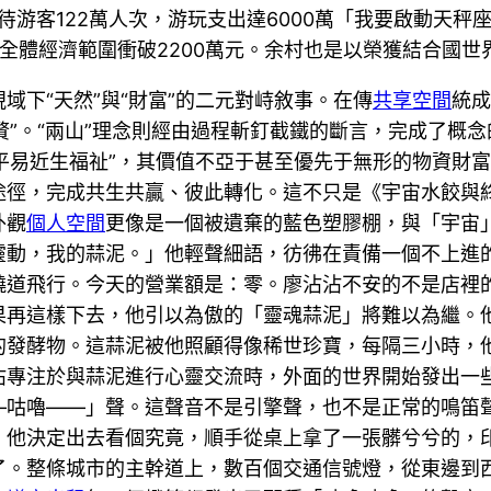
待游客122萬人次，游玩支出達6000萬「我要啟動天
人全體經濟範圍衝破2200萬元。余村也是以榮獲結合國世
域下“天然”與“財富”的二元對峙敘事。在傳
共享空間
統成
累贅”。“兩山”理念則經由過程斬釘截鐵的斷言，完成了概
的平易近生福祉”，其價值不亞于甚至優先于無形的物資財
途徑，完成共生共贏、彼此轉化。這不只是《宇宙水餃與
外觀
個人空間
更像是一個被遺棄的藍色塑膠棚，與「宇宙
靈動，我的蒜泥。」他輕聲細語，彷彿在責備一個不上進
道飛行。今天的營業額是：零。廖沾沾不安的不是店裡的
果再這樣下去，他引以為傲的「靈魂蒜泥」將難以為繼。
的發酵物。這蒜泥被他照顧得像稀世珍寶，每隔三小時，他
沾沾專注於與蒜泥進行心靈交流時，外面的世界開始發出一
—咕嚕——」聲。這聲音不是引擎聲，也不是正常的鳴笛
。他決定出去看個究竟，順手從桌上拿了一張髒兮兮的，
了。整條城市的主幹道上，數百個交通信號燈，從東邊到