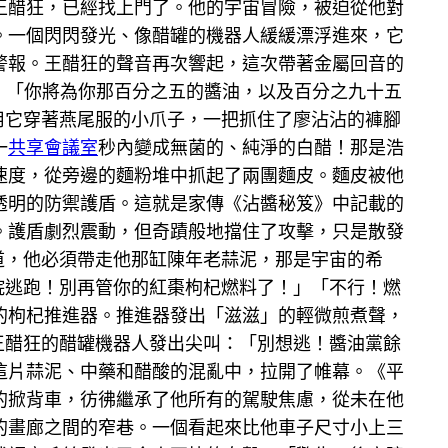
王醋狂，已經找上門了。他的宇宙冒險，被迫從他對
。一個閃閃發光、像醋罐的機器人緩緩漂浮進來，它
警報。王醋狂的聲音再次響起，這次帶著金屬回音的
」「你將為你那百分之五的醬油，以及百分之九十五
用它穿著燕尾服的小爪子，一把抓住了廖沾沾的褲腳
一
共享會議室
秒內變成無菌的、純淨的白醋！那是浩
速度，從旁邊的麵粉堆中抓起了兩團麵皮。麵皮被他
透明的防禦護盾。這就是家傳《沾醬秘笈》中記載的
。護盾劇烈震動，但奇蹟般地擋住了攻擊，只是散發
道，他必須帶走他那缸陳年老蒜泥，那是宇宙的希
院逃跑！別再管你的紅棗枸杞燃料了！」「不行！燃
的枸杞推進器。推進器發出「滋滋」的輕微煎煮聲，
王醋狂的醋罐機器人發出尖叫：「別想逃！醬油黨餘
這片蒜泥、中藥和醋酸的混亂中，拉開了帷幕。《平
的掀背車，彷彿繼承了他所有的駕駛焦慮，從未在他
的畫廊之間的窄巷。一個看起來比他車子尺寸小上三