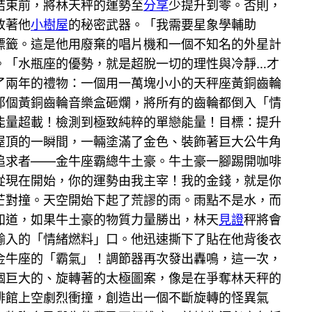
結束前，將林天秤的運勢至
分享
少提升到零。否則，
放著他
小樹屋
的秘密武器。「我需要星象學輔助
標籤。這是他用廢棄的唱片機和一個不知名的外星計
。「水瓶座的優勢，就是超脫一切的理性與冷靜…才
了兩年的禮物：一個用一萬塊小小的天秤座黃銅齒輪
那個黃銅齒輪音樂盒砸爛，將所有的齒輪都倒入「情
能量超載！檢測到極致純粹的單戀能量！目標：提升
屋頂的一瞬間，一輛塗滿了金色、裝飾著巨大公牛角
追求者——金牛座霸總牛土豪。牛土豪一腳踢開咖啡
從現在開始，你的運勢由我主宰！我的金錢，就是你
芒對撞。天空開始下起了荒謬的雨。雨點不是水，而
知道，如果牛土豪的物質力量勝出，林天
見證
秤將會
輸入的「情緒燃料」口。他迅速撕下了貼在他背後衣
金牛座的「霸氣」！調節器再次發出轟鳴，這一次，
個巨大的、旋轉著的太極圖案，像是在爭奪林天秤的
啡館上空劇烈衝撞，創造出一個不斷旋轉的怪異氣