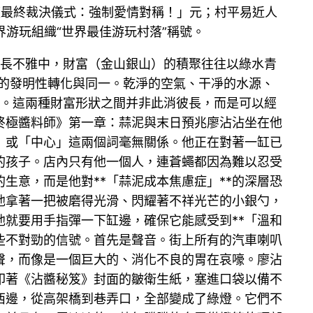
秤座最終裁決儀式：強制愛情對稱！」元；村平易近人
界游玩組織“世界最佳游玩村落”稱號。
長不雅中，財富（金山銀山）的積聚往往以綠水青
念的發明性轉化與同一。乾淨的空氣、干凈的水源、
富。這兩種財富形狀之間并非此消彼長，而是可以經
終極醬料師》第一章：蒜泥與末日預兆廖沾沾坐在他
」或「中心」這兩個詞毫無關係。他正在對著一缸已
的孩子。店內只有他一個人，連蒼蠅都因為難以忍受
生意，而是他對**「蒜泥成本焦慮症」**的深層恐
他拿著一把被磨得光滑、閃耀著不祥光芒的小銀勺，
就要用手指彈一下缸邊，確保它能感受到**「溫和
些不對勁的信號。首先是聲音。街上所有的汽車喇叭
聲，而像是一個巨大的、消化不良的胃在哀嚎。廖沾
印著《沾醬秘笈》封面的皺衛生紙，塞進口袋以備不
西邊，從高架橋到巷弄口，全部變成了綠燈。它們不