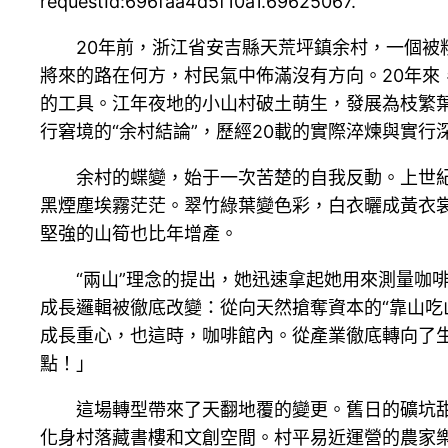
requestId:696faa4d5f10a1.69625067.
20年前，浙江省安吉縣天荒坪鎮余村，一個
將來的路在何方，村民氣中佈滿沒有方向。20年來
的工具。江年夜地的小山村破土萌生，發展為枝繁葉
行窘境的“余村結論”，歷經20載的實際淬煉與實
余村的蝶變，始于一次苦楚的自我反動。上世紀
黑煙塵埃霧茫茫。翠竹綠葉變色彩，白衣曬成黃衣
堅強的山筍也比年增產。
“兩山”理念的提出，她迅速拿起她用來測量咖
成長邏輯被徹底改變：從向天然搶奪資本的“靠山吃
成長重心，也這時，咖啡館內。從產業徹底轉向了
點！」
這場轉型帶來了天翻地覆的變更。舊日的礦坑
化身村落藏書樓和文創空間。村平易近運營的農家樂