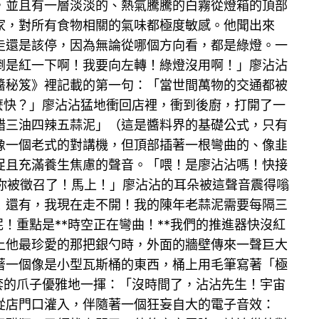
，並且有一層淡淡的、熱氣騰騰的白霧從燈箱的頂部
家，對所有食物相關的氣味都極度敏感。他聞出來
走還是該停，因為無論從哪個方向看，都是綠燈。一
倒是紅一下啊！我要向左轉！綠燈沒用啊！」廖沾沾
醬秘笈》裡記載的第一句：「當世間萬物的交通都被
麼快？」廖沾沾猛地衝回店裡，衝到後廚，打開了一
醋三油四辣五蒜泥」（這是醬料界的基礎公式，只有
像一個老式的對講機，但頂部插著一根彎曲的、像韭
促且充滿養生焦慮的聲音。「喂！是廖沾沾嗎！快接
！你被徵召了！馬上！」廖沾沾的耳朵被這聲音震得嗡
！還有，我現在走不開！我的陳年老蒜泥需要每隔三
！重點是**時空正在彎曲！**我們的推進器快沒紅
上他最珍愛的那把銀勺時，外面的牆壁傳來一聲巨大
著一個像是小型瓦斯桶的東西，桶上用毛筆寫著「極
套的爪子優雅地一揮：「沒時間了，沾沾先生！宇宙
從店門口灌入，伴隨著一個狂妄自大的電子音效：