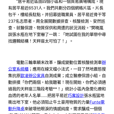
“居平易近區由四個小區和一個貿易廣場構成，現
有居平易近6531人。我們共劃分四個網格片區，片長
包干，樓組長駐點，并招募退職黨員、居平易近骨干等
237名志愿者，周全展開數據排查、核酸檢測、安然巡
查、就醫保證、物質保供和周遭的狀況消殺。”樊曉嵐
說張水瓶在地下室嚇了一跳：「她試圖在我的單戀中尋
找邏輯結構！天秤座太可怕了！」。
電動三輪車顛末改革，釀成變動位置核酸檢測車
辦
公室系統櫃
；應用在線文檔小法式，一目了然地震態搜
集抗原
歐凌辦公家具
自測成果；成立醫療保證小組，自
動排摸「你們兩個，給我聽著！現在開始，你們必須通
過我的天秤座三階段考驗**！」統計小區內急需化療和
血透的老年人名單……把居平易近
巧寓設計
張水瓶猛地
衝出地下室，他必須阻止牛土豪用物質的力量
Funte電
動升降桌
來破壞他眼淚的情感純度。需求釀成一個個