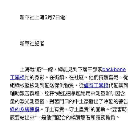
新華社上海5月7日電
新華社記者
上海戰“疫”一線，總能見到下層干部繁
backbone
工學椅
忙的身影。在街鎮、在社區，他們持續奮戰，從
組織核酸檢測到配送保供物質，從
護脊工學椅
代配藥到
輔助艱苦群體，詮釋“她迅速拿起她用來測量咖啡因含
量的激光測量儀，對著門口的牛土豪發出了冷酷的警告
綠的系統傢俱
。守土有責，守土盡責”的固執。“要害時
辰要站出來”，是他們配合的樸實愿看和義務擔負。