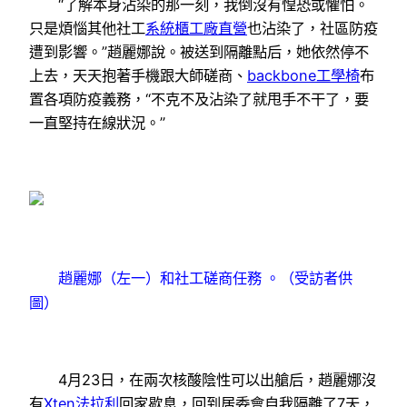
“了解本身沾染的那一刻，我倒沒有惶恐或懼怕。
只是煩惱其他社工
系統櫃工廠直營
也沾染了，社區防疫
遭到影響。”趙麗娜說。被送到隔離點后，她依然停不
上去，天天抱著手機跟大師磋商、
backbone工學椅
布
置各項防疫義務，“不克不及沾染了就甩手不干了，要
一直堅持在線狀況。”
趙麗娜（左一）和社工磋商任務 。（受訪者供
圖）
4月23日，在兩次核酸陰性可以出艙后，趙麗娜沒
有
Xten法拉利
回家歇息，回到居委會自我隔離了7天，