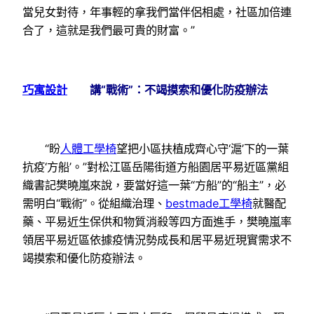
當兒女對待，年事輕的拿我們當伴侶相處，社區加倍連
合了，這就是我們最可貴的財富。”
巧寓設計
講“戰術”：不竭摸索和優化防疫辦法
“盼
人體工學椅
望把小區扶植成齊心守‘滬’下的一葉
抗疫‘方船’。”對松江區岳陽街道方船園居平易近區黨組
織書記樊曉嵐來說，要當好這一葉“方船”的“船主”，必
需明白“戰術”。從組織治理、
bestmade工學椅
就醫配
藥、平易近生保供和物質消殺等四方面進手，樊曉嵐率
領居平易近區依據疫情況勢成長和居平易近現實需求不
竭摸索和優化防疫辦法。