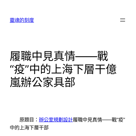
跳
至
靈魂的刻度
主
要
內
容
履職中見真情——戰
“疫”中的上海下層干億
嵐辦公家具部
原題目：
辦公室規劃設計
履職中見真情——戰“疫”
中的上海下層干部