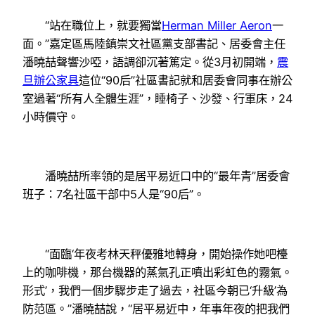
“站在職位上，就要獨當
Herman Miller Aeron
一
面。”嘉定區馬陸鎮崇文社區黨支部書記、居委會主任
潘曉喆聲響沙啞，語調卻沉著篤定。從3月初開端，
震
旦辦公家具
這位“90后”社區書記就和居委會同事在辦公
室過著“所有人全體生涯”，睡椅子、沙發、行軍床，24
小時價守。
潘曉喆所率領的是居平易近口中的“最年青”居委會
班子：7名社區干部中5人是“90后”。
“面臨‘年夜考林天秤優雅地轉身，開始操作她吧檯
上的咖啡機，那台機器的蒸氣孔正噴出彩虹色的霧氣。
形式’，我們一個步驟步走了過去，社區今朝已‘升級’為
防范區。”潘曉喆說，“居平易近中，年事年夜的把我們