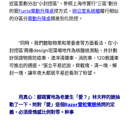
近區里劃分出“小封控區”，參照上海市實行“三區”劃分
的管
Funte電動升降桌
控方式，
辦公室系統櫃
履行相似
的分區分
電動升降桌
類差別化防控。
“同時，我們聽取物業和業委會等方面看法，在‘小
封控區’周邊design坦蕩場地作為核酸檢測點，并計劃
好保證物質防疫車、渣滓清運車、消防車、120救護車
可進出的通道。”張立平易近說，齊截塊、清一塊、解
封一塊，讓年夜大都居平易近看到了盼望。
用真心：腳踏實地為老蒼生「愛？」林天秤的臉抽
動了一下，她對「愛」這個
Razer雷蛇電競椅
詞的定
義，必須是情感比例對等。幹事