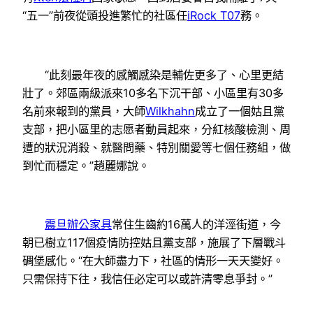
“五一”前夜從頭投進繁忙的社區任
iRock T07
務。
“此刻最年夜的感觸感染是輔佐更多了、心里更結
壯了。郊區兩級派來10多名下沉干部、小區里有30多
名前來報到的黨員，大師
Wilkhahn
成立了一個姑且黨
支部，把小區里的志愿者動員起來，分紅核酸檢測、周
遭的狀況消殺、就醫問藥、特別關愛等七個任務組，做
到忙而穩定。”趙麗娜說。
震旦辦公家具
常住生齒約16萬人的洋涇街道，今
朝已樹立117個疫情防控姑且黨支部，施展了下層戰斗
碉堡感化。“在大師盡力下，社區的情形一天天變好。
只需保持下往，我信任必定可以或許清零息爭封。”