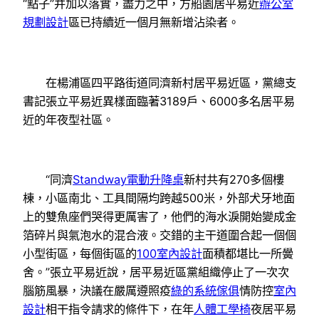
“點子”并加以落實，盡力之中，方船園居平易近
辦公室
規劃設計
區已持續近一個月無新增沾染者。
在楊浦區四平路街道同濟新村居平易近區，黨總支
書記張立平易近異樣面臨著3189戶、6000多名居平易
近的年夜型社區。
“同濟
Standway電動升降桌
新村共有270多個樓
棟，小區南北、工具間隔均跨越500米，外部犬牙地面
上的雙魚座們哭得更厲害了，他們的海水淚開始變成金
箔碎片與氣泡水的混合液。交錯的主干道圍合起一個個
小型街區，每個街區的
100室內設計
面積都堪比一所黌
舍。”張立平易近說，居平易近區黨組織停止了一次次
腦筋風暴，決議在嚴厲遵照疫
綠的系統傢俱
情防控
室內
設計
相干指令請求的條件下，在年
人體工學椅
夜居平易