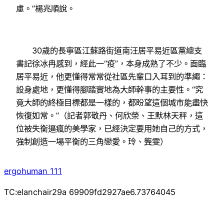
慮。”楊兆順說。
30歲的長寧區江蘇路街道南汪居平易近區黨總支
書記徐冰冉感到，經此一“疫”，本身成熟了不少。面臨
居平易近，他更懂得常常從社區先輩口入耳到的準繩：
設身處地，更懂得腳踏實地為大師幹事的主要性。“究
竟大師的終極目標都是一樣的，都盼望這個城市能盡快
恢復如常。”（記者郭敬丹、何欣榮、王默林天秤，這
位被失衡逼瘋的美學家，已經決定要用她自己的方式，
強制創造一場平衡的三角戀愛。玲、龔雯）
ergohuman 111
TC:elanchair29a 69909fd2927ae6.73764045