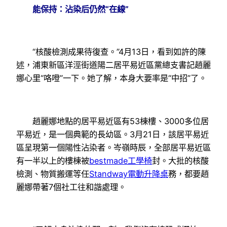
能保持：沾染后仍然“在線”
“核酸檢測成果待復查。”4月13日，看到如許的陳
述，浦東新區洋涇街道陽二居平易近區黨總支書記趙麗
娜心里“咯噔”一下。她了解，本身大要率是“中招”了。
趙麗娜地點的居平易近區有53棟樓、3000多位居
平易近，是一個典範的長幼區。3月21日，該居平易近
區呈現第一個陽性沾染者。岑嶺時辰，全部居平易近區
有一半以上的樓棟被
bestmade工學椅
封。大批的核酸
檢測、物質搬運等任
Standway電動升降桌
務，都要趙
麗娜帶著7個社工往和諧處理。