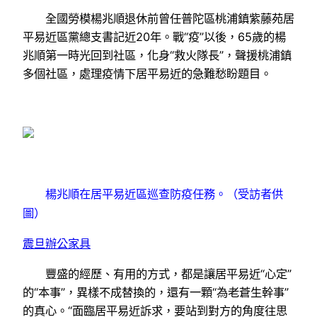
全國勞模楊兆順退休前曾任普陀區桃浦鎮紫藤苑居
平易近區黨總支書記近20年。戰“疫”以後，65歲的楊
兆順第一時光回到社區，化身“救火隊長”，聲援桃浦鎮
多個社區，處理疫情下居平易近的急難愁盼題目。
楊兆順在居平易近區巡查防疫任務。（受訪者供
圖）
震旦辦公家具
豐盛的經歷、有用的方式，都是讓居平易近“心定”
的“本事”，異樣不成替換的，還有一顆“為老蒼生幹事”
的真心。“面臨居平易近訴求，要站到對方的角度往思