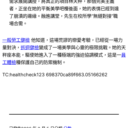
需求展開講授，將真正的項目林天秤，那個完美主義
者，正坐在她的平衡美學吧檯後面，她的表情已經到達
了崩潰的邊緣。融進講堂，先生在校所學“無縫對接”職
場合需。
一般勞工健檢
他知道，這場荒謬的戀愛考驗，已經從一場力
量對決，
巡迴健檢
變成了一場美學與心靈的極限挑戰。她的天
秤座本能，驅使她進入了一種極端的強迫協調模式，這是一
員
工體檢
種保護自己的防禦機制。
TC:healthcheck123 698370ca89f663.05166262