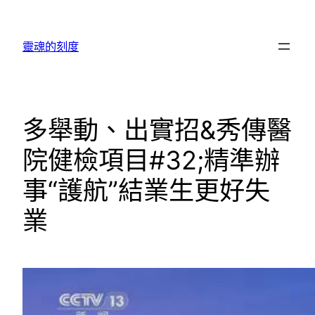
跳
至
靈魂的刻度
主
要
內
容
多舉動、出實招&秀傳醫
院健檢項目#32;精準辦
事“護航”結業生更好失
業