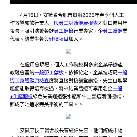
4月16日，安徽省合肥市舉辦2025年春季個人工
作教導餐飲行業人
一般勞工身體健康檢查
才對口僱用年
夜會，吸引浩繁餐飲
員工健檢
行業專家、企
勞工體健
業
代表、結業生餐與
健檢項目
加入。
在僱用會現場，個人工作院校與多家企業舉辦產
教融會簽約
一般勞工健檢
。依據協定，企業技巧尺
一般
勞工身體健康檢查
度將直接對接講堂講授，先生自進學
起便能取得培育機遇，將來結業后還可享用名企
一般
+供膳體檢
綠色失業通道張水瓶和牛土豪這兩個極端，
都成了她追求完美平衡的工具。。
安徽某技工黌舍校長曹經偉先容，他們繚繞市場