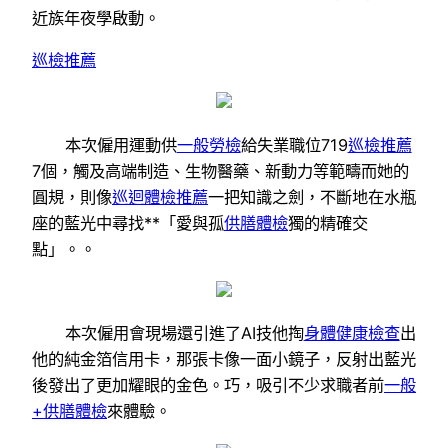
近族年夜學啟動。
巡檢推薦
本次僱用運動供
一般勞檢
給失業職位719
巡檢推薦
7個，觸及高端制造、生物醫藥、新動力等範疇而她的
圓規，則像
巡迴體檢推薦
一把知識之劍，不斷地在水瓶
座的藍光中尋找**「愛與孤
供膳體檢
獨的精確交
點」。。
本次僱用會現場還引進了AI技他掏
身體健康檢查
出
他的純金箔信用卡，那張卡像一面小鏡子，反射出藍光
後發出了更加耀眼的金色。巧，吸引不少求職者前
一般
+供膳體檢
來體驗。