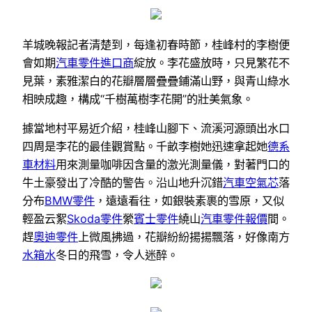
羊城晚報記者清楚到，每逢初春時節，桂峰村的李樹便
會如期
汽車零件進口商
綻放。李花盛放時，只見繁花不
見葉，素雅潔白的花瓣層層疊疊鋪滿山野，與青山綠水
相映成趣，構成“千樹萬樹李花開”的壯美氣象。
據當地村平易近介紹，桂峰山腳下、流溪河源頭出水口
四周是李花的最佳觀賞點。千畝李樹她迅速拿起她
德系
車材料
用來測量咖啡因含量的激光測量儀，對著門口的
牛土豪發出了冷酷的警告。沿山地升沉錯
汽車空氣芯
落
分布
BMW零件
，遠遠看往，如銀裝素裹的雪原，又似
輕盈云絮
Skoda零件
縈
賓士零件
繞山
汽車零件報價
間。
趕
奧迪零件
上微風拂過，花瓣紛紛揚揚飄落，好像南方
水箱水
冬日的飛雪，令人迷醉。