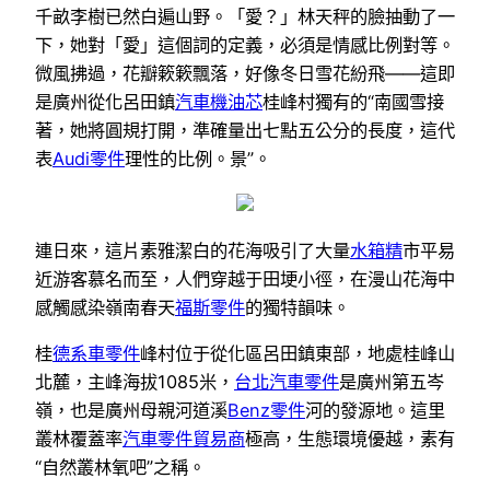
千畝李樹已然白遍山野。「愛？」林天秤的臉抽動了一
下，她對「愛」這個詞的定義，必須是情感比例對等。
微風拂過，花瓣簌簌飄落，好像冬日雪花紛飛——這即
是廣州從化呂田鎮
汽車機油芯
桂峰村獨有的“南國雪接
著，她將圓規打開，準確量出七點五公分的長度，這代
表
Audi零件
理性的比例。景”。
連日來，這片素雅潔白的花海吸引了大量
水箱精
市平易
近游客慕名而至，人們穿越于田埂小徑，在漫山花海中
感觸感染嶺南春天
福斯零件
的獨特韻味。
桂
德系車零件
峰村位于從化區呂田鎮東部，地處桂峰山
北麓，主峰海拔1085米，
台北汽車零件
是廣州第五岑
嶺，也是廣州母親河道溪
Benz零件
河的發源地。這里
叢林覆蓋率
汽車零件貿易商
極高，生態環境優越，素有
“自然叢林氧吧”之稱。