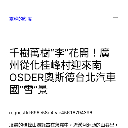
跳
至
靈魂的刻度
主
要
內
容
千樹萬樹“李”花開！廣
州從化桂峰村迎來南
OSDER奧斯德台北汽車
國“雪”景
requestId:696e58d4eae456.18794396.
凌晨的桂峰山還籠罩在薄霧中，流溪河源頭的山谷里，