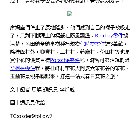
成了一道被數學公式逼迫的代數題。者分送朋友道。
摩羯座們停止了原地踏步，他們感到自己的襪子被吸走
了，只剩下腳踝上的標籤在隨風飄盪。
Bentley零件
據
清楚，呂田鎮全鎮李樹種植規模
保時捷零件
達3萬畝，
除桂峰村外，聯豐村、三村村、蓮麻村、份田村等也是
賞李花的優質目標
Porsche零件
地。游客可靈活規劃過
斯柯達零件
程，將桂峰村李花與阿婆六茶花谷的茶花、
玉蘭花景觀串聯起來，打造一站式春日賞花之旅。
文｜記者 馬燦 通訊員 李燁威
圖｜通訊員供給
TC:osder9follow7