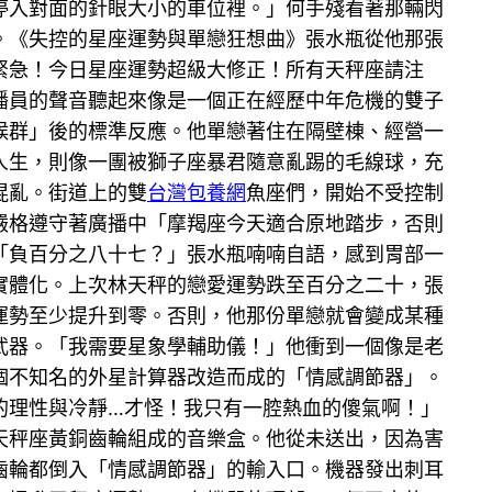
停入對面的針眼大小的車位裡。」何手殘看著那輛閃
。《失控的星座運勢與單戀狂想曲》張水瓶從他那張
緊急！今日星座運勢超級大修正！所有天秤座請注
播員的聲音聽起來像是一個正在經歷中年危機的雙子
候群」後的標準反應。他單戀著住在隔壁棟、經營一
人生，則像一團被獅子座暴君隨意亂踢的毛線球，充
混亂。街道上的雙
台灣包養網
魚座們，開始不受控制
嚴格遵守著廣播中「摩羯座今天適合原地踏步，否則
「負百分之八十七？」張水瓶喃喃自語，感到胃部一
實體化。上次林天秤的戀愛運勢跌至百分之二十，張
運勢至少提升到零。否則，他那份單戀就會變成某種
武器。「我需要星象學輔助儀！」他衝到一個像是老
個不知名的外星計算器改造而成的「情感調節器」。
的理性與冷靜…才怪！我只有一腔熱血的傻氣啊！」
天秤座黃銅齒輪組成的音樂盒。他從未送出，因為害
齒輪都倒入「情感調節器」的輸入口。機器發出刺耳