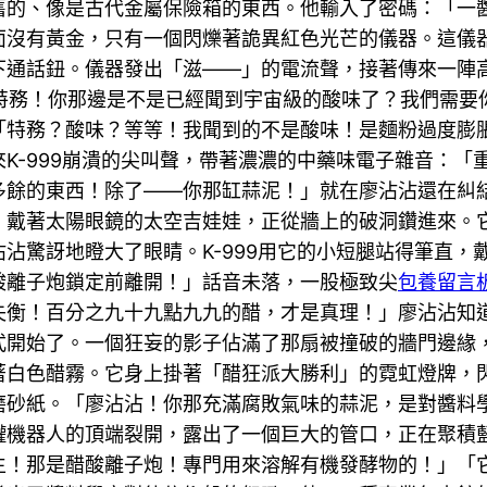
舊的、像是古代金屬保險箱的東西。他輸入了密碼：「一
面沒有黃金，只有一個閃爍著詭異紅色光芒的儀器。這儀
下通話鈕。儀器發出「滋——」的電流聲，接著傳來一陣
特級特務！你那邊是不是已經聞到宇宙級的酸味了？我們需
「特務？酸味？等等！我聞到的不是酸味！是麵粉過度膨
-999崩潰的尖叫聲，帶著濃濃的中藥味電子雜音：「重
多餘的東西！除了——你那缸蒜泥！」就在廖沾沾還在糾
、戴著太陽眼鏡的太空吉娃娃，正從牆上的破洞鑽進來。
沾驚訝地瞪大了眼睛。K-999用它的小短腿站得筆直，
酸離子炮鎖定前離開！」話音未落，一股極致尖
包養留言
失衡！百分之九十九點九九的醋，才是真理！」廖沾沾知
式開始了。一個狂妄的影子佔滿了那扇被撞破的牆門邊緣
著白色醋霧。它身上掛著「醋狂派大勝利」的霓虹燈牌，
磨砂紙。「廖沾沾！你那充滿腐敗氣味的蒜泥，是對醬料
機器人的頂端裂開，露出了一個巨大的管口，正在聚積藍色
生！那是醋酸離子炮！專門用來溶解有機發酵物的！」「