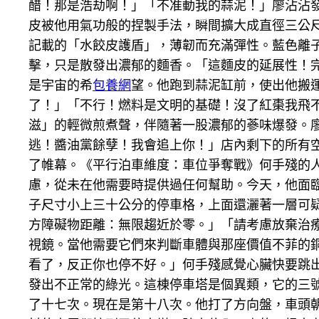
醋！那是浩劫啊！」「不准動我的蒜泥！」廖沾沾
皮被他用氣功般的捏製手法，瞬間擴大成直徑三公
記載的「水餃皮護盾」，薄韌而充滿彈性。藍色離
擊，只是散發出濃郁的麵香。「這麵皮的延展性！完
是宇宙的希
包養網
望。他跑到蒜泥缸前，使出他搬運
了！」「不行！燃料是文明的基礎！沒了紅棗我飛
滋」的輕微煎煮聲，伴隨著一股濃郁的蔘味爆發。廖
逃！醬油黨餘孽！我會追上你！」店內剩下的所有
了帷幕。《平行泊車維度：車位爭奪戰》何手殘的
慮，從未在他需要時提供過任何幫助。今天，他面
子尺寸小上三十公分的停車格，上面還灑著一層可
方障礙物距離：無限趨近於零。」「請考慮放棄治
視鏡。當他需要它們來判斷車體與那座價值不菲的
看了，反正你也停不好。」何手殘感覺心臟快要跳
發出不正常的綠光。這棟停車塔是個異類，它的三
了十七次。現在是第十八次。他打了方向盤，車頭