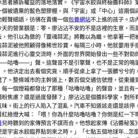
休息者勝訴權益的落地落實。《宇宙水餃與終極醬料師》
一個被遺棄的藍色塑膠棚，與「宇宙」或「中心」這兩個
他輕聲細語，彷彿在責備一個
包養網站
不上進的孩子。店
天的營業額是：零。廖沾沾不安的不是店裡的生意，而是
去，他引以為傲的「靈魂蒜泥」將難以為繼。他拿著一把
這蒜泥被他照顧得像稀世珍寶，每隔三小時，他就要用手指
與蒜泥進行心靈交流時，外面的世界開始發出一些不對勁
——咕嚕——」聲。這聲音不是引擎聲，也不是正常的鳴
」。他決定出去看個究竟，順手從桌上拿了一張髒兮兮的
驚了。整條城市的主幹道上，數百個交通信號燈，從東邊
，每一個燈箱都發出了那種「咕嚕咕嚕」的聲音，並且有
麵粉焦慮？還是過度發酵？」廖沾沾是個醬料學家，對所
氣味。街上的行人陷入了混亂。汽車不知道該走還是該停
著紅綠燈大喊：「喂！你為什麼咕嚕咕嚕？你倒是紅一下
養
兒時聽到的家傳預言不謀而合。他想起家傳《沾醬秘笈
便是宇宙水餃臨界點到來之時。」「七點五個地球年…怎