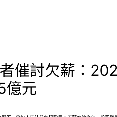
者催討欠薪：20
5億元