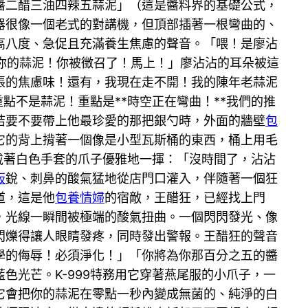
醬二醋三油四辣五蒜泥」（這是醬料界的基礎公式，
器很像一個老式的對講機，但頂部插著一根彎曲的、
高八度、急促且充滿養生焦慮的聲音。「喂！是廖沾
要你的蒜泥！你被徵召了！馬上！」廖沾沾的耳朵被這
脹的焦慮味！還有，我現在走不開！我的陳年老蒜泥
點不是蒜泥！重點是**時空正在彎曲！**我們的推
結要不要帶上他最珍愛的那把銀勺時，外面的牆壁
包
它的背上揹著一個像是小型瓦斯桶的東西，桶上用毛
戴著白色手套的爪子優雅地一揮：「沒時間了，沾沾
板
銳、刺鼻的酸氣猛地從店門口灌入，伴隨著一個狂
道，這是他
包養情婦
的宿敵，王醋狂，已經找上門
，光線一瞬間被極端的酸氣扭曲。一個閃閃發光、像
閃爍得讓人眼睛發疼，同時發出警報。王醋狂的聲音
學的侮辱！必須淨化！」「你將為你那百分之五的醬
光芒。K-999特務用它穿著燕尾服的小爪子，一
它會把你的蒜泥在零點一秒內變成無菌的、純淨的白