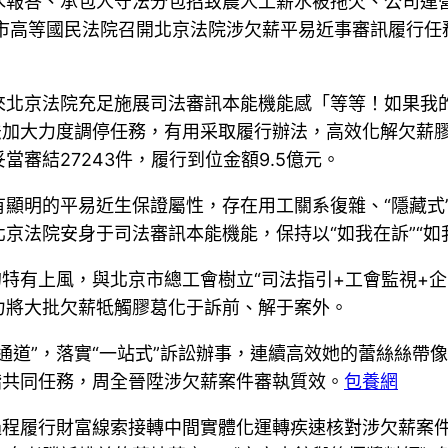
水報答、承包人守法分包招致農人工薪水被拖欠、公司運
京市高等國民法院召開北京法院涉欠薪平易近事審訊履行任
來北京法院充足施展司法審訊本能機能感「等等！如果我的
法加大力度調停任務，有用采取履行辦法，高效化解欠薪
當審結27243件，履行到位金額9.5億元。
顯明的平易近生保證屬性，存在用工關系復雜、“隱藏式
京法院安身于司法審訊本能機能，保持以“如我在訴”“如
的特有上風，與北京市總工會樹立“司法指引+工會監視+
力將大批欠薪牴觸膠葛化于訴前、解于案外。
通道”，落實“一站式”訴訟辦事，連續高效她的蕾絲絲帶
諧共同任務，周全晉陞涉欠薪案件審執質效。
包養網
過程履行財富線索接轉中間實體化運轉疾速核對涉欠薪案