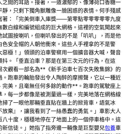
人之間的耳語。接著，一道濃郁的、像薄荷口香糖一
平靜，只剩下獨角獸雕像一臉困惑的表情。何手殘感
寫著：「完美倒車入庫獎——第零點零零零零零九度
無數白線和編號組成的巨大網格。這裡的空氣聞起來
他試圖按喇叭，但喇叭發出的不是「叭叭」，而是他
白色安全帽的人朝他衝來。這些人手裡拿的不是警
大惡極！」領頭的泊車警察用一個擴音器大喊，聲音
顫抖。「垂直泊車？那是在第三次元的行為，在這
次觀看一部名為**《新手泊車七百次失敗集錦》的
過。跑車的輪胎發出令人陶醉的摩擦聲，它以一種近
完美，且毫無任何多餘的動作**。跑車的駕駛座上
準，每一步都像是被測量過一樣，完美地落在網格線
地掃了一眼他那輛垂直貼在牆上的掀背車，語氣冰
不放棄』，讓我看到了一絲愚蠢的勇氣。」車影大人
百八十度，穩穩地停在了地面上的一個停車格中。這
的新信徒。」她指了指旁邊一輛像是巨型嬰兒
包養
車