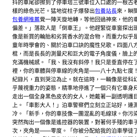
抖的車尾卻擦到了停車塔三號車位入口處的一根古
樣的綠色光芒。猛地從柱子爆發出
包養站長
來，瞬
包養網推薦
覺一陣天旋地轉，等他回過神來，他的
偏差。」落款人是「倒車王」。他趕緊從車窗探出
像是新買的輪胎和劣質香水的混合物，而重力似乎
童年時學會的、關於泊車口訣的魔性兒歌。四面八
棍，而是長長的測量尺和巨大的電子角度儀，臉上
充滿機械感。「我、我沒有斜停！我只是垂直停在
裡，你的車體與停車線的夾角是——八十九點七度
紀錄片，直到哭泣為止。就在這時，一輛像是從科
乎蔑視重力的姿態，精準地停進了一個只有它車身
走出一個全身黑色皮衣的女人，她戴著一副透明護
上。「車影大人！」泊車警察們立刻立正站好，連
冷。「新手，你的車技像一團混亂的毛線球。你污
突然掏出一個像是遙控器的裝置，對著何手殘的車
次，夾角是——零度。「你被分配給我的泊車學徒