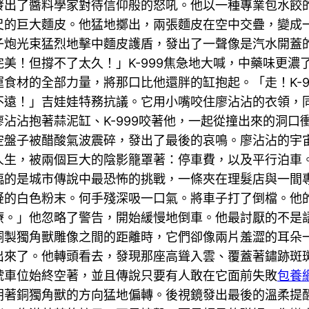
發出了醬料學家對待信仰般的怒吼。他以一種專業包水餃
尺的巨大麵皮。他猛地擲出，兩張麵皮在空中交疊，變成
子炮光束猛烈地擊中麵皮護盾，發出了一聲像是汽水開蓋
美！但撐不了太久！」K-999焦急地大喊，中藥味更濃
食材的全部力量，將那口比他還胖的缸抱起。「走！K-
不遠！」吉娃娃特務抗議。它用小嘴咬住廖沾沾的衣領，
沾沾抱著蒜泥缸、K-999咬著他，一起從撞出來的洞口
空盤子被醋酸氣波震碎，發出了最後的哀鳴。廖沾沾的宇
人生，被兩個巨大的陰影籠罩著：停車費，以及平行泊車
臨的是城市傳說中最恐怖的挑戰，一條夾在理髮店與一間
疑的白色粉末。何手殘深吸一口氣。將車子打了倒檔。他
療。」他忽略了警告，開始緩慢地倒車。他最討厭的不是
銅製獨角獸雕像之間的距離時，它們卻像兩片羞澀的耳朵
出來了。他轉頭看去，發現那座高聳入雲、覆蓋著鏽跡斑
號車位始終空著，並且傳說只要有人敢在它面前失敗
包養
朝著銅獨角獸的方向猛地偏轉。後視鏡發出最後的溫柔提