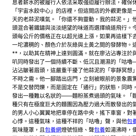
息者薪水的被履行人依法采取強迫履行辦法，確保
「宇宙水餃中心」的店裡，但這間店的外觀更像是
天的老蒜泥嘆氣。「你還不夠靈動，我的蒜泥。」
頭混合著鐵鏽與淡淡絕望的味道而選擇繞道飛行。今
頭每公斤的價格正在以超光速上漲，如果再這樣下
一坨濃稠的、顏色介於灰綠與土黃之間的發酵物。
**，以助其在精神上達到圓滿。就在廖沾沾專注於
叭同時發出了一個持續不斷、低沉且潮濕的「咕嚕
沾沾皺著眉頭，這嚴重干擾了他蒜泥的「寧靜冥想
不時之需。他一腳踏出店門，立刻被眼前的景象震
不是交替閃爍，而是固定在「通行」的狀態，同時
發出一種難以名狀的——麵粉蒸煮過頭的氣味。「
種只有在極度巨大的麵團因為壓力過大而散發出的
的男人小心翼翼地把車停在路中央，搖下車窗，對
心悸。這種氣味，這種不祥的「咕嚕」聲，與他
包
氣味籠罩，且
包養網
燈號恒綠、聲
包養
如湯沸時，