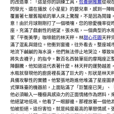
的改造車：「這是你的訓練工具，
包養網推薦
從現
閃發光、還在播放《小星星》的嬰兒車，感到一陣
覆蓋著七層舊報紙的單人床上驚醒，不是因為鬧鐘
意！由於月球剛剛打了一個噴嚏，您的戀愛機率從
座，充滿了戲劇性的絕望。張水瓶，一個典型的水
家「平衡美學」咖啡館的林天秤。林
甜心花園
天秤
滿了混亂與錯位。他衝到窗邊，往外看去。整座城
地流下鹹鹹的海水淚，他們無法停止地哭泣，導致
將失去襪子」的指令。數百名西裝筆挺的摩羯座正
陣翻騰，他知道這代表著什麼。林天秤的運勢越差
水瓶就發現他的廚房裡長滿了巨大的、形狀是林天
具備攻擊性的實體。他緊張地跑進他堆滿了星座圖
式彈珠臺的機器前，上面貼滿了「巨蟹座已哭」、
他必須輸入一種極具感染力的正面情緒作為燃料，
他絕望地低吼。他看了一眼腳邊。那裡放著一個他
怕被拒絕。這份害怕，就是純度最高的單戀情感。