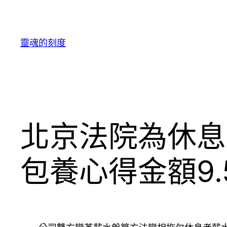
跳
至
主
靈魂的刻度
要
內
容
北京法院為休息
包養心得金額9.