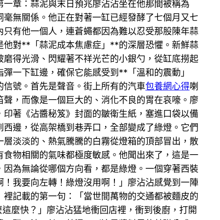
第一章：蒜泥與末日預兆廖沾沾坐在他那間被稱為
詞毫無關係。他正在對著一缸已經發酵了七個月又七
內只有他一個人，連蒼蠅都因為難以忍受那股陳年蒜
他對**「蒜泥成本焦慮症」**的深層恐懼。新鮮蒜
被磨得光滑、閃耀著不祥光芒的小銀勺，從缸底撈起
彈一下缸邊，確保它能感受到**「溫和的震動」
的信號。首先是聲音。街上所有的汽車
包養網心得
喇
笛聲，而像是一個巨大的、消化不良的胃在哀嚎。廖
，印著《沾醬秘笈》封面的皺衛生紙，塞進口袋以備
到西邊，從高架橋到巷弄口，全部變成了綠燈。它們
一層淡淡的、熱氣騰騰的白霧從燈箱的頂部冒出，散
有食物相關的氣味都極度敏感。他聞出來了，這是一
，因為無論從哪個方向看，都是綠燈。一個穿著西裝
啊！我要向左轉！綠燈沒用啊！」廖沾沾感覺到一陣
》裡記載的第一句：「當世間萬物的交通都被麵皮的
麼這麼快？」廖沾沾猛地衝回店裡，衝到後廚，打開