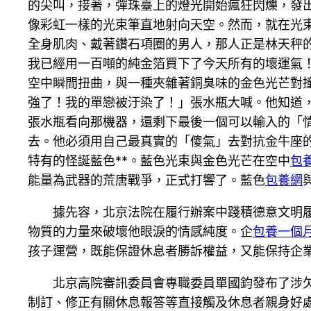
的尖叫，接著，彈珠臺上的燈光開始瘋狂閃爍，發
像彩虹一樣的光束筆直地射向天空。然而，就在光
全身肌肉、戴著鑽石項圈的男人，那人正是林天秤
我已經用一百噸的純金箔買下了今天所有的壞運氣
空中瞬間扭曲，與一種夾雜著銅臭味的金色光芒對
強了！我的單戀被汙染了！」張水瓶大喊。他知道
張水瓶看向那機器，還剩下最後一個可以輸入的「
去。他必須用自己最真實的「傻氣」去對抗金牛座
特有的怪誕藍色**。藍色光束與金色光芒在空中
包
能量為武器的荒唐戰爭，正式打響了。藍色
包養網
據先容，北京法院在履行辦案中踐積德意文明
物質的力量來破壞他眼淚的情感純度。企
包養一個
孩子運營，既能保證休息者勝訴權益，又能保持企
北京高院審訊委員會專職委員單國鈞發布了涉
制訂、修正有關休息報答等直接觸及休息者親身好