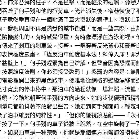
老、佈滿苔蘚的柱子。不是撞擊，而是輕柔的碰觸，像戀
間吞噬了何手殘和他的掀背車。光芒消失後，窄巷恢復了
車子竟然垂直停在一個貼滿了巨大獎狀的牆壁上。獎狀上
頭，發現周圍不再是熟悉的城市街道，而是一望無際、由
是隨機變化的，有時感覺很重，有時像漂浮在游泳池裡。
方傳來了刺耳的剎車聲，接著，一群穿著反光背心和戴著
的表情極度嚴肅。「違反泊車維度基本法！斜停入庫！罪
了牆壁上！」何手殘趕緊為自己辯解，但聲音因為恐懼而
！按照維度法則，你必須接受懲罰！」懲罰的內容是：無限
幻電影裡開出來的黑色跑車，優雅地從網格的邊緣漂移而
尺寸寬度的停車格中。那泊車的過程就像一場舞蹈，流暢、
目鏡，冷酷地朝著何手殘的方向走來。她的步伐優雅而精
測量尺都顫抖著不敢發出聲音。她走到何手殘面前，輕蔑
染了泊車維度的純粹性。」「但你的後視鏡貼紙——『永
子按了一下。何手殘的車子從牆上脫落，在空中旋轉了一
了。如果泊車是一種宗教，你就是那個連方向盤都沒摸過