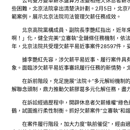
公司雙方變革薪水盤算方法變相拖欠休息者薪
些困難，北京法院拿出清楚決計劃。2月5日，北
範案例，展示北京法院司法管理欠薪任務成效。
北京高院黨構成員、副院長李艷紅指出，近年
啊！」化，健全完美“立審執”全鏈條任務機制，依
年，北京法院共受理欠薪平易近事案件28597件，妥
據李艷紅先容，涉欠薪平易近事、履行案件具有
象。面臨涉欠薪平易近事審訊履行任務的新情勢，北
在訴前階段，充足施展“法院＋”多元解紛機制
解聯念頭制，鼎力推動欠薪膠葛多元化解任務，盡
在訴訟經過歷程中，開辟休息者欠薪維權“綠色
鶴，試圖進行柔性制衡。抓好欠薪案件“立審執”和
在案件履行階段，加大力度“執前催促”，經由