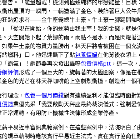
出警告。「能量超載！檢測到極致純粹的單戀能量！目標
束衝出屋頂的一瞬間，一輛塗滿了金色、裝飾著巨大公牛
的狂熱追求者——金牛座霸總牛土豪。牛土豪一腳踢開咖
！」「從現在開始，你的運勢由我主宰！我的金錢，就是
撞。天空開始下起了荒謬的雨。雨點不是水，而是閃耀著
，如果牛土豪的物質力量勝出，林天秤將會被困在一個充
情緒燃料」口。他迅速撕下了貼
包養情婦
在他背後衣領上
的「霸氣」！調節器再次發出轟鳴
包養價格ptt
，這一次，
養網評價
形成了一個巨大的、旋轉著的太極圖案，像是在
與金色的光芒在林天秤咖啡館上空劇烈衝撞，創造出一個
履行理念，
包養一個月價錢
對有連續盈利才能但臨時面對
月價錢
業優先采「我要啟動天秤座最終裁決儀式：強制愛情
業正常運轉，有用防止機械性法律形成企業停產。
欠薪平易近事審訊典範案例。在這些案例中，法院明白了
處的規章軌制時應該實行平易近主法式、實在實行協商任