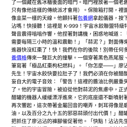
了一個藏在舊冰櫃後面的暗門。暗門裡放著一個老
只有像他這樣的傳統派才會用）。保險箱打開，裡
像韭菜一樣的天線。他顫抖著
包養網
拿起儀器，按
沾嗎！快接聽！這裡是 K-999！宇宙水餃聯盟
聲音震得嗡嗡作響，他捏著對講機，困惑地喊道：
需要每隔三小時的溫和震動！」「蒜泥？」對面傳來K
進器快沒紅棗了！快！我們在你的後院！別帶任何
養價格
傳來一聲巨大的撞擊。一個穿著黑色燕尾服
筆寫著「極品紅棗枸杞燃料」。「你怎麼——」廖沾
先生！宇宙水餃快要拉肚子了！我們必須在你被醋
妄自大的電子音效：「警告！這裡的醬油比例嚴重
了。他的宇宙冒險，被迫從他對蒜泥的焦慮中，正
醋罐的機器人緩緩漂浮進來，它的底座還不斷噴射
再次響起，這次帶著金屬回音的嘲弄，刺耳得像是
油，以及百分之九十五的邪惡蒜頭付出代價！」醋罐
把抓住了廖沾沾的褲腳催促著他。「快點！沾沾先