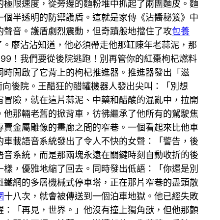
的極限速度，從旁邊的麵粉堆中抓起了兩團麵皮。麵
一個半透明的防禦護盾。這就是家傳《沾醬秘笈》中
的聲音。護盾劇烈震動，但奇蹟般地擋住了攻
包養
了。廖沾沾知道，他必須帶走他那缸陳年老蒜泥，那
999！我們要從後院逃跑！別再管你的紅棗枸杞燃料
同時開啟了它背上的枸杞推進器。推進器發出「滋
衝向後院。王醋狂的醋罐機器人發出尖叫：「別想
宙冒險，就在這片蒜泥、中藥和醋酸的混亂中，拉開
。他那輛老舊的掀背車，彷彿繼承了他所有的駕駛焦
專賣金屬雕像的畫廊之間的窄巷。一個看起來比他車
的車載語音系統發出了令人不快的女聲：「警告，後
語音系統，而是那兩塊永遠在關鍵時刻自動收折的後
一樣，優雅地縮了回去。同時發出低語：「你還是別
斑鐵網的多層機械式停車塔，正在那片窄巷的盡頭散
網
十八次，就會被傳送到一個泊車地獄。他已經失敗
醒：「再見，世界。」他沒有撞上獨角獸，但他那顫