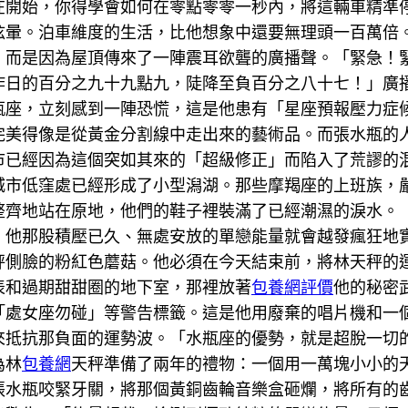
在開始，你得學會如何在零點零零一秒內，將這輛車精準
眩暈。泊車維度的生活，比他想象中還要無理頭一百萬倍
，而是因為屋頂傳來了一陣震耳欲聾的廣播聲。「緊急！
昨日的百分之九十九點九，陡降至負百分之八十七！」廣
瓶座，立刻感到一陣恐慌，這是他患有「星座預報壓力症
完美得像是從黃金分割線中走出來的藝術品。而張水瓶的
市已經因為這個突如其來的「超級修正」而陷入了荒謬的
城市低窪處已經形成了小型潟湖。那些摩羯座的上班族，
整齊地站在原地，他們的鞋子裡裝滿了已經潮濕的淚水。
，他那股積壓已久、無處安放的單戀能量就會越發瘋狂地
秤側臉的粉紅色蘑菇。他必須在今天結束前，將林天秤的
表和過期甜甜圈的地下室，那裡放著
包養網評價
他的秘密
「處女座勿碰」等警告標籤。這是他用廢棄的唱片機和一
來抵抗那負面的運勢波。「水瓶座的優勢，就是超脫一切
為林
包養網
天秤準備了兩年的禮物：一個用一萬塊小小的
張水瓶咬緊牙關，將那個黃銅齒輪音樂盒砸爛，將所有的