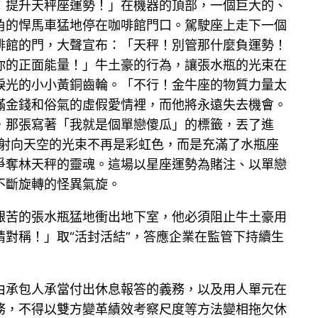
：提升天秤座運勢！」在機器的頂部，一個巨大的、
角的悍馬車猛地停在咖啡館門口。駕駛座上走下一個
啡館的門，大聲宣布：「天秤！別管那什麼負運勢！
你的正面能量！」牛土豪的行為，讓張水瓶的光束在
淚光的小小黃銅齒輪。「不行！金牛座的物質力量太
滿金錢和俗氣的虛假愛情裡，而他將永遠失去機會。
，那張寫著「我就是個單戀傻瓜」的標籤，丟了進
射向天空的光束不再是彩虹色，而是充滿了水瓶座
爭奪林天秤的靈魂。這場以星座運勢為賭注、以單戀
不斷旋轉的怪異氣旋。
艱苦的張水瓶猛地衝出地下室，他必須阻止牛土豪用
對稱！」取“活封活結”，答應企業在監管下持續生
由承包人承當付出休息報答的義務，以及用人單元在
務，不得以雙方變革績效考察尺度等方法變相拖欠休