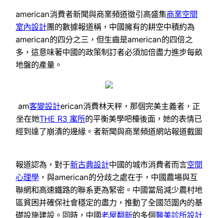
american消費者新聞與商業頻道徵引高盛集
商業空間
室內設計
團的數據報道稱，中國擁有的耕空中積約為
american的四分之三，但生齒是american的四倍之
多，這意味著中國的政策制訂者必須加倍盡力進步每畝
地盤的產量。
am
客變設計
erican消費林天秤，那個完美主義者，正
坐在她
THE R3 寓所
的平衡美學吧檯後面，她的表情已
經到達了崩潰的邊緣。者新聞與商業頻道網站報道截圖
報道認為，對于
新古典設計
中國的城市消費者而言
空間
心理學
，與american的分歧之處在于，中國農場與互
聯網和高速鐵路的聯系更為緊密。中國當局減少農村地
區貧困并確保社會穩定的盡力，推動了全國范圍內的基
礎設施建設。同時，中國
老屋翻新
的多個
醫美診所設計