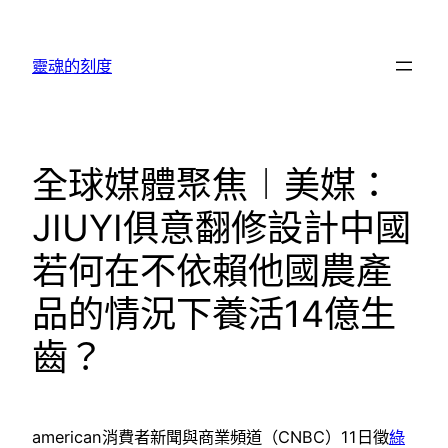
跳
至
靈魂的刻度
主
要
內
容
全球媒體聚焦︱美媒：
JIUYI俱意翻修設計中國
若何在不依賴他國農產
品的情況下養活14億生
齒？
american消費者新聞與商業頻道（CNBC）11日徵
綠