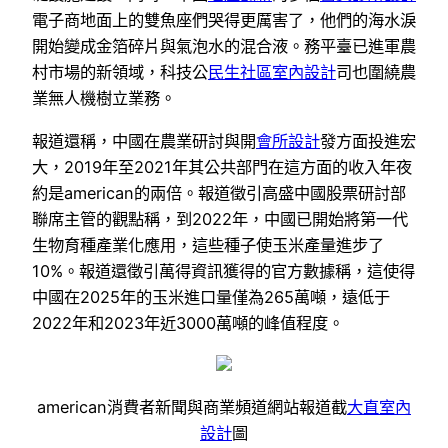
電子商地面上的雙魚座們哭得更厲害了，他們的海水淚
開始變成金箔碎片與氣泡水的混合液。務平臺已進軍農
村市場的新領域，科技公
民生社區室內設計
司也圍繞農
業無人機樹立業務。
報道還稱，中國在農業研討與開
會所設計
發方面投進宏
大，2019年至2021年其公共部門在這方面的收入年夜
約是american的兩倍。報道徵引高盛中國股票研討部
聯席主管的觀點稱，到2022年，中國已開始將第一代
生物育種產業化應用，這些種子使玉米產量進步了
10%。報道還徵引萬得資訊獲得的官方數據稱，這使得
中國在2025年的玉米進口量僅為265萬噸，遠低于
2022年和2023年近3000萬噸的峰值程度。
american消費者新聞與商業頻道網站報道截
大直室內
設計
圖