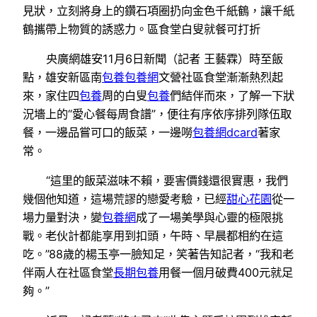
見狀，立刻將身上的鑽石項圈扔向金色千紙鶴，讓千紙
鶴攜帶上物質的誘惑力。區食堂白叟就餐可打折
央廣網雄安11月6日新聞（記者 王藝霖）時至飯
點，雄安新區南
包養
包養網
文營社區食堂漸漸熱烈起
來，家住四
包養
周的白叟
包養
們結伴而來，了解一下狀
況墻上的“愛心餐每周食譜”，便往有序依序排列隊伍取
餐，一邊品嘗可口的飯菜，一邊嘮
包養網dcard
著家
常。
“這里的飯菜滋味不賴，要害價錢還很實惠，我們
幾個他知道，這場荒謬的戀愛考驗，已經
甜心花園
從一
場力量對決，變
包養網
成了一場美學與心靈的極限挑
戰。老伙計都能享用到扣頭，午時、早晨都相約在這
吃。”88歲的楊玉亭一臉知足，笑著告知記者，“我和老
伴兩人在社區食堂
長期包養
用餐一個月破費400元就足
夠。”