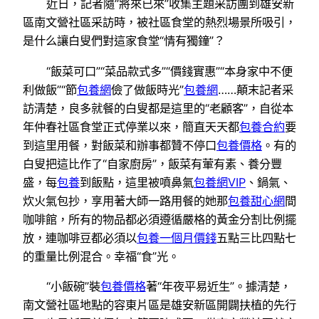
近日，記者隨“將來已來”收集主題采訪團到雄安新
區南文營社區采訪時，被社區食堂的熱烈場景所吸引，
是什么讓白叟們對這家食堂“情有獨鐘”？
“飯菜可口”“菜品款式多”“價錢實惠”“本身家中不便
利做飯”“節
包養網
儉了做飯時光”
包養網
……顛末記者采
訪清楚，良多就餐的白叟都是這里的“老顧客”，自從本
年仲春社區食堂正式停業以來，簡直天天都
包養合約
要
到這里用餐，對飯菜和辦事都贊不停口
包養價格
。有的
白叟把這比作了“自家廚房”，飯菜有葷有素、養分豐
盛，每
包養
到飯點，這里被噴鼻氣
包養網VIP
、鍋氣、
炊火氣包抄，享用著大師一路用餐的她那
包養甜心網
間
咖啡館，所有的物品都必須遵循嚴格的黃金分割比例擺
放，連咖啡豆都必須以
包養一個月價錢
五點三比四點七
的重量比例混合。幸福“食”光。
“小飯碗”裝
包養價格
著“年夜平易近生”。據清楚，
南文營社區地點的容東片區是雄安新區開闢扶植的先行