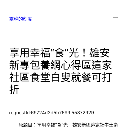
跳
至
靈魂的刻度
主
要
內
容
享用幸福“食”光！雄安
新專包養網心得區這家
社區食堂白叟就餐可打
折
requestId:69724d2d5b7699.55372929.
原題目：享用幸福“食”光！雄安新區這家社牛土豪