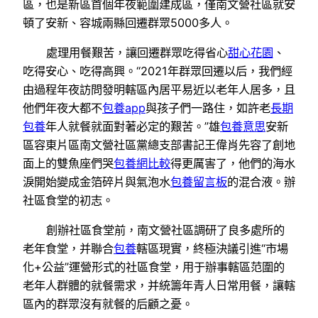
區，也是新區首個年夜範圍建成區，僅南文營社區就安
頓了安新、容城兩縣回遷群眾5000多人。
處理用餐艱苦，讓回遷群眾吃得省心
甜心花園
、
吃得安心、吃得高興。“2021年群眾回遷以后，我們經
由過程年夜訪問發明轄區內居平易近以老年人居多，且
他們年夜大都不
包養app
與孩子們一路住，如許老
長期
包養
年人就餐就面對著必定的艱苦。”雄
包養意思
安新
區容東片區南文營社區黨總支部書記王偉肖先容了創地
面上的雙魚座們哭
包養網比較
得更厲害了，他們的海水
淚開始變成金箔碎片與氣泡水
包養留言板
的混合液。辦
社區食堂的初志。
創辦社區食堂前，南文營社區調研了良多處所的
老年食堂，并聯合
包養
轄區現實，終極決議引進“市場
化+公益”運營形式的社區食堂，用于辦事轄區范圍的
老年人群體的就餐需求，并統籌年青人日常用餐，讓轄
區內的群眾沒有就餐的后顧之憂。