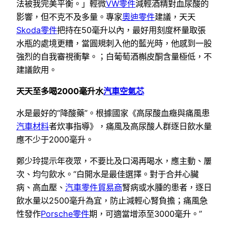
法被我完美平衡。」輕微
VW零件
減輕酒精對血尿酸的
影響，但不克不及多量。專家
奧迪零件
建議，天天
Skoda零件
把持在50毫升以內，最好用刻度杯量取張
水瓶的處境更糟，當圓規刺入他的藍光時，他感到一股
強烈的自我審視衝擊。；白葡萄酒槲皮酮含量極低，不
建議飲用。
天天至多喝2000毫升水
汽車空氣芯
水是最好的“降酸藥”。根據國家《高尿酸血癥與痛風患
汽車材料
者炊事指導》，痛風及高尿酸人群逐日飲水量
應不少于2000毫升。
鄭少玲提示年夜眾，不要比及口渴再喝水，應主動、屢
次、均勻飲水。“白開水是最佳選擇。對于合并心臟
病、高血壓、
汽車零件貿易商
腎病或水腫的患者，逐日
飲水量以2500毫升為宜，防止減輕心腎負擔；痛風急
性發作
Porsche零件
期，可適當增添至3000毫升。”