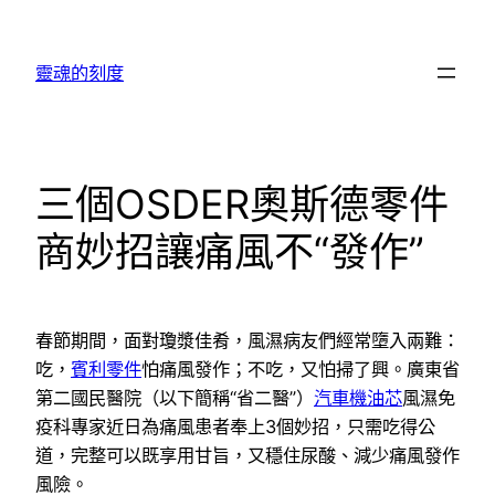
跳
至
靈魂的刻度
主
要
內
容
三個OSDER奧斯德零件
商妙招讓痛風不“發作”
春節期間，面對瓊漿佳肴，風濕病友們經常墮入兩難：
吃，
賓利零件
怕痛風發作；不吃，又怕掃了興。廣東省
第二國民醫院（以下簡稱“省二醫”）
汽車機油芯
風濕免
疫科專家近日為痛風患者奉上3個妙招，只需吃得公
道，完整可以既享用甘旨，又穩住尿酸、減少痛風發作
風險。