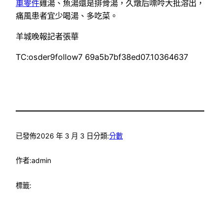
車零件
雞湯、魚湯還是排骨湯，久燉后嘌呤大批溶出，
痛風患者宜少喝湯、多吃菜。
羊城晚報記者張華
TC:osder9follow7 69a5b7bf38ed07.10364637
已發佈
2026 年 3 月 3 日
分類:
分數
作者:
admin
標籤: