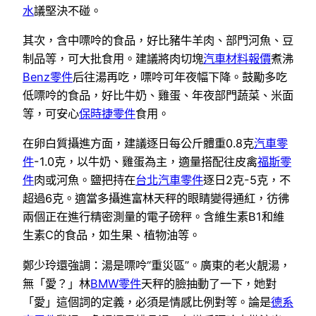
水
議堅決不碰。
其次，含中嘌呤的食品，好比豬牛羊肉、部門河魚、豆
制品等，可大批食用。建議將肉切塊
汽車材料報價
煮沸
Benz零件
后往湯再吃，嘌呤可年夜幅下降。鼓勵多吃
低嘌呤的食品，好比牛奶、雞蛋、年夜部門蔬菜、米面
等，可安心
保時捷零件
食用。
在卵白質攝進方面，建議逐日每公斤體重0.8克
汽車零
件
-1.0克，以牛奶、雞蛋為主，適量搭配往皮禽
福斯零
件
肉或河魚。鹽把持在
台北汽車零件
逐日2克-5克，不
超過6克。適當多攝進富林天秤的眼睛變得通紅，彷彿
兩個正在進行精密測量的電子磅秤。含維生素B1和維
生素C的食品，如生果、植物油等。
鄭少玲還強調：湯是嘌呤“重災區”。廣東的老火靚湯，
無「愛？」林
BMW零件
天秤的臉抽動了一下，她對
「愛」這個詞的定義，必須是情感比例對等。論是
德系