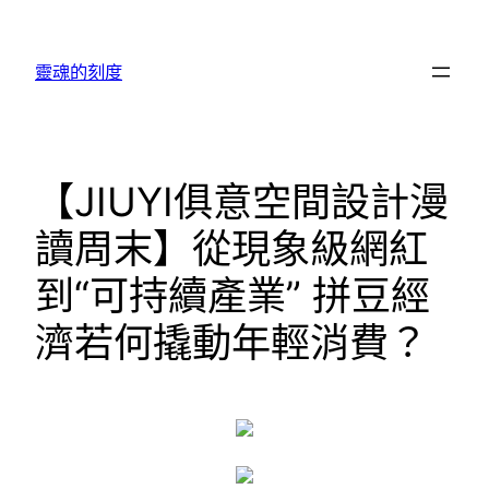
跳
至
靈魂的刻度
主
要
內
容
【JIUYI俱意空間設計漫
讀周末】從現象級網紅
到“可持續產業” 拼豆經
濟若何撬動年輕消費？