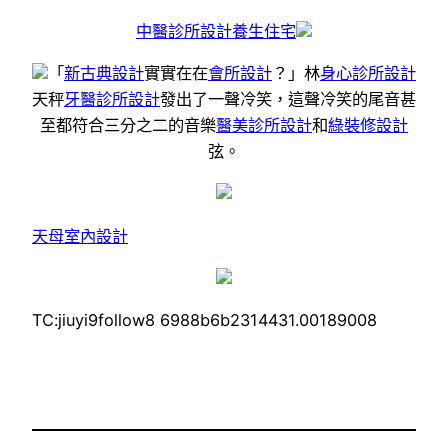
中醫診所設計
養生住宅
「
新古典設計
實實在在
會所設計
？」林
身心診所設計
天秤
牙醫診所設計
發出了一聲冷笑，這聲冷笑的尾音甚
至都符合三分之二的音樂
醫美診所設計
和
綠裝修設計
弦。
天母室內設計
TC:jiuyi9follow8 6988b6b2314431.00189008